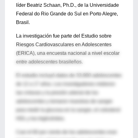
líder Beatriz Schaan, Ph.D., de la Universidade
Federal do Rio Grande do Sul en Porto Alegre,
Brasil.
La investigación fue parte del Estudio sobre
Riesgos Cardiovasculares en Adolescentes
(ERICA), una encuesta nacional a nivel escolar
entre adolescentes brasileños.
El estudio incluyó datos de 33,900 adolescentes
de 12 a 17 años. Los investigadores midieron
las cinturas y la presión arterial de los
adolescentes y tomaron muestras de sangre
para medir la glucosa en la sangre, el colesterol
HDL y los triglicéridos.
Casi el 60 por ciento de los adolescentes eran