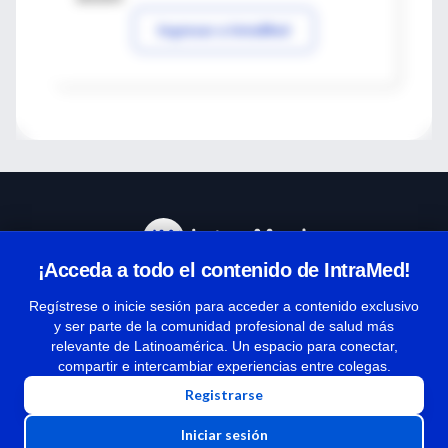
Ingresar a IntraMed
¡Acceda a todo el contenido de IntraMed!
Centro de Ayuda
Regístrese o inicie sesión para acceder a contenido exclusivo
y ser parte de la comunidad profesional de salud más
relevante de Latinoamérica. Un espacio para conectar,
Términos y condiciones
compartir e intercambiar experiencias entre colegas.
| Políticas de privacidad
Registrarse
| Todos los derechos reservados | Copyright 1997-2026
Iniciar sesión