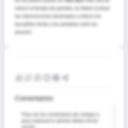
de bocadillos puede ser
más fácil
. Más allá de
reducir el tiempo de pantalla, se deben evaluar
las intervenciones destinadas a reducir los
bocadillos frente a las pantallas entre los
jóvenes".
Comentarios
Para ver los comentarios de colegas o
para expresar tu opinión debes iniciar
sesión