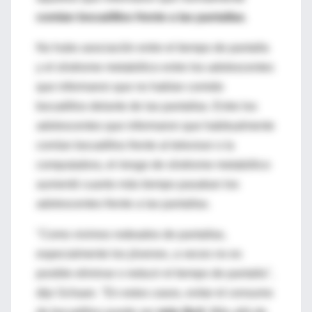
comían bocadillos frente a las pantallas
.
No hubo asociación entre el tiempo de pantalla
y el síndrome metabólico entre los adolescentes
que informaron que no habían comido
bocadillos delante de las pantallas. Entre los
adolescentes que informaron que habitualmente
comían bocadillos frente al televisor o la
computadora, el riesgo de síndrome metabólico
aumentó cuanto más tiempo pasaban los
adolescentes frente a las pantallas.
"Como vivimos rodeados de pantallas,
especialmente los jóvenes, a veces no es
posible eliminar o reducir el tiempo de pantalla",
dijo Schaan. "En estos casos, evitar el consumo