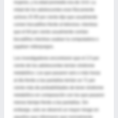
mujeres, y la edad promedio era de 14.6. La
mitad de los adolescentes eran físicamente
activos; El 85 por ciento dijo que usualmente
comen bocadillos frente al televisor, mientras
que el 64 por ciento usualmente comían
bocadillos mientras usaban la computadora o
jugaban videojuegos.
Los investigadores encontraron que el 2.5 por
ciento de los adolescentes tenían síndrome
metabólico. Los que pasaron seis o más horas
al día frente a las pantallas tenían un 71 por
ciento más de probabilidades de tener síndrome
metabólico en comparación con los que pasaron
menos tiempo frente a las pantallas. Sin
embargo, solo se observó un mayor riesgo en
aquellos que informaron que normalmente