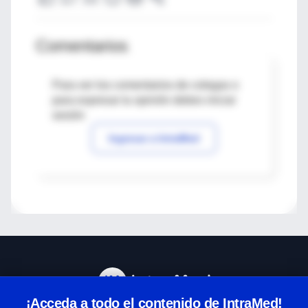
Comentarios
Para ver los comentarios de colegas o
para expresar tu opinión debes iniciar
sesión
Ingresar a IntraMed
¡Acceda a todo el contenido de IntraMed!