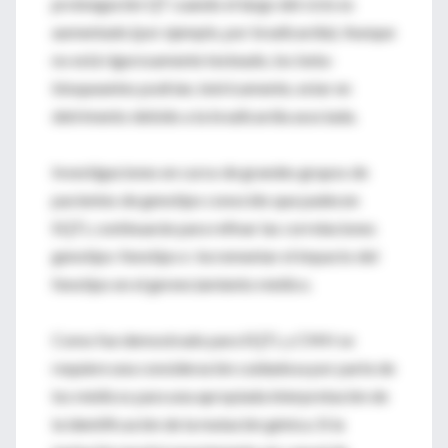
prolongación QT cuando el largo del ciclo es
aumentado (por ejemplo, por bradicardia). Aunque
no está rigurosamente testeado, los beta-
bloqueantes podrían, teóricamente, estar en
detrimento debido a la bradicardia asociada.
Investigaciones en curso de grandes grupos de
pacientes de genotipo conocido que padecen
SQTL continuarán para refinar las correlaciones
genotipo-fenotipo e incrementar el impacto del
fenotipo en el gerenciamiento médico.
Como fue demostrado para SQTL y CMH se
requiere una consideración cuidadosa por parte de
los médicos para una apropiada interpretación de
la identificación de la mutación génica. Si la