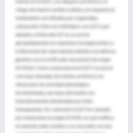
fuertes en el SQTL. Los disparos arrítmicos, el
riesgo de muerte cardíaca súbita y la respuesta al
tratamiento son influídos por el genotipo
subyacente. Entre los individuos con LQT1, por
ejemplo, el intervalo QT no se acorta
apropiadamente en respuesta a la taquicardia y a
la liberación de catecolamina debido a un defecto
genético en el rectificador de potasio (en el gen
KCNQ1). Como consecuencia el LQT1 se asocia
con tasas elevadas de eventos arrítmicos en
situaciones de actividad adrenérgica
incrementada y las tasas del evento son
dramáticamente disminuidas por beta-
blonqueantes. En contraste el LQT3 es causado
por mutaciones en el gen SCN5A, el cual codifica
el canal de sodio cardíaco y es asociado con una