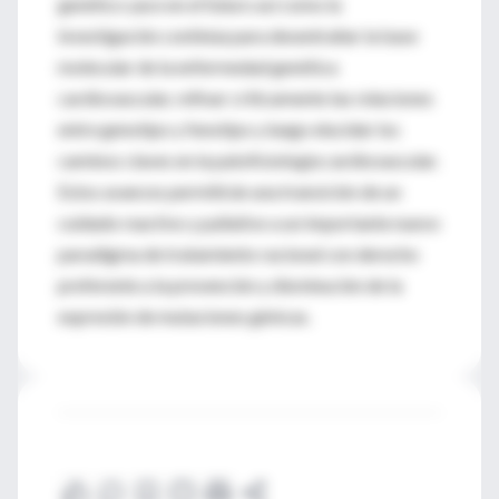
genético yace en el futuro así como la
investigación continúa para desentrañar la base
molecular de la enfermedad genética
cardiovascular, refinar críticamente las relaciones
entre genotipo y fenotipo y luego elucidar los
caminos claves en la patofisiología cardiovascular.
Estos avances permitirán una transición de un
cuidado reactivo y paliativo a un importante nuevo
paradigma de tratamiento racional con derecho
preferente a la prevención y disminución de la
expresión de mutaciones génicas.