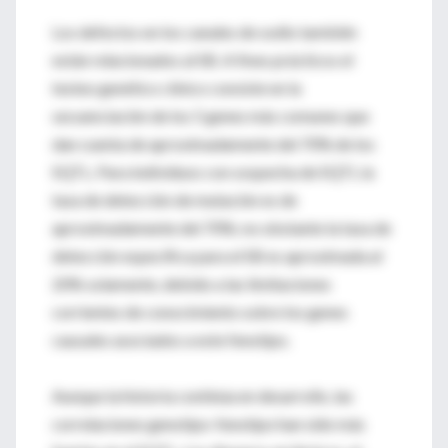
Los defectos en los canales de sodio también
están relacionados al SB. A fines prácticos el
testeo genético clínico consiste en la
secuenciación de los 5 genes más comunes que
dan cuenta de aproximadamente del 70% de los
SQTL. Para individuos con sospecha de SQTL la
tasa de detección de mutación es de
aproximadamente del 70%; no obstante la tasa de
detección específica para el SB es aproximada al
20% solamente, debido a las limitaciones
corrientes de conocimiento sobre los genes
causales asociados a este fenotipo.
Aunque la historia continúa en desarrollo, las
correlaciones genotipo-fenotipo han sido más