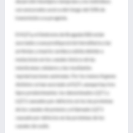
desarrollo fenotípico temprano y los individuos
son asesorados acerca del riesgo del 50% de
transmisión a su progenie.
El SQTLy el Síndrome de Brugada (SB) están
asociados a una predisposición hereditaria a las
arritmias y muerte cardíaca súbita debido a
mutaciones en los canales iónicos de las
membranas celulares y las resultantes
repolarizaciones anómalas. Por los menos 8 genes
distintos se han asociado al SQTL aunque hay tres
tipos predominantes: los denominados LQT1 y
LQT2 causados por defectos en los las proteínas
de los canales de potasio y el llamado LQT3
causado por defectos en las proteínas de los
canales de sodio.