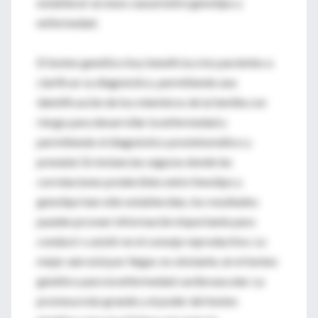
establecer un nexo causal entre genotipo y
enfermedad.
El testeo genético hoy beneficia a los pacientes a
clarificar su diagnóstico, permitiendo una
identificación de los miembros de la familia con
riesgo para desarrollar la enfermedad y
permitiendo el diagnóstico presintomático y
prenatal. En instancias seguras donde las
correlaciones predecibles entre fenotipo y
genotipo han sido establecidas, los resultados
pueden proveer información importante para
conducir o asistir en el consejo reproductivo. Lo
mejor aún está por llegar, no obstante, en el testeo
genético para la enfermedad cardiovascular. La
promesa más grande y el poder del testeo