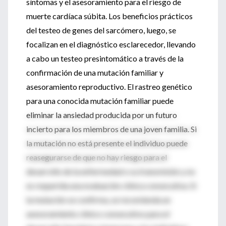
síntomas y el asesoramiento para el riesgo de
muerte cardíaca súbita. Los beneficios prácticos
del testeo de genes del sarcómero, luego, se
focalizan en el diagnóstico esclarecedor, llevando
a cabo un testeo presintomático a través de la
confirmación de una mutación familiar y
asesoramiento reproductivo. El rastreo genético
para una conocida mutación familiar puede
eliminar la ansiedad producida por un futuro
incierto para los miembros de una joven familia. Si
la mutación no está presente el individuo puede
reasegurarse de que no hay riesgo para el
desarrollo de la enfermedad o su transmisión y no
es requerida una evaluación clínica consecutiva. Si
la mutación se confirma, se recomienda un
asesoramiento clínico consecutivo para el