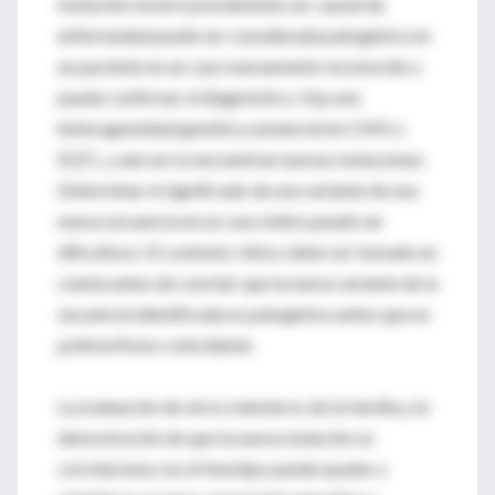
mutación mostró previamente ser causal de
enfermedad puede ser considerada patogénica en
un paciente en un caso nuevamente reconocido y
puede confirmar el diagnóstico. Hay una
heterogeneidad genética sustancial en CMH y
SQTL, y aún así se encuentran nuevas mutaciones.
Determinar el significado de una variante de una
nueva secuencia en un caso índice puede ser
dificultoso. El contexto clínico debe ser tomado en
cuenta antes de concluir que la nueva variante de la
secuencia identificada es patogénica antes que un
polimorfismo coincidente.
La evaluación de otros miembros de la familia y la
demostración de que la nueva mutación se
correlaciona con el fenotipo puede ayudar a