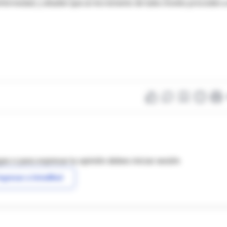
enfermedad, y añaden que un incremento de tales niveles preceden a
as o para expresar tu opinión debes iniciar sesión
ngresar a IntraMed