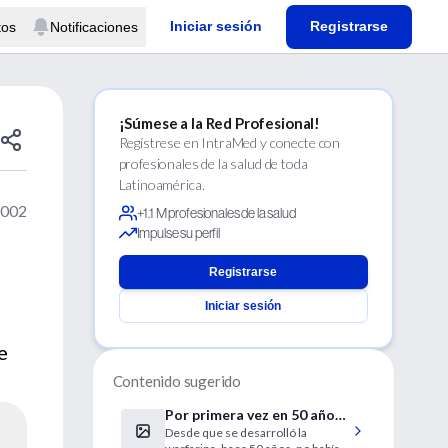
Iniciar sesión
Registrarse
tos
Notificaciones
¡Súmese a la Red Profesional!
Regístrese en IntraMed y conecte con
profesionales de la salud de toda
Latinoamérica.
2002
+1.1 M profesionales de la salud
Impulse su perfil
Registrarse
Iniciar sesión
e
Contenido sugerido
Por primera vez en 50 años,
Desde que se desarrolló la
un anticoagulante alcanza