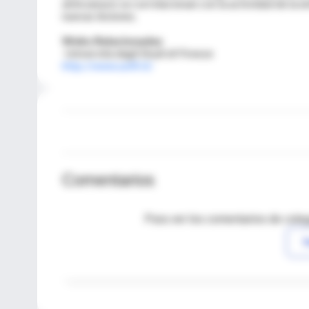
anticuerpos se correlacionan con la actividad de la 
nuevas lesiones.
Webs Relacionadas
Università degli Studi di Firenze
http://www.unifi.it/
Comentarios
Para ver los comentarios de coleg
I