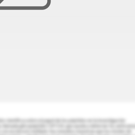
 científica sobre el papel de los péptidos en la investigación
a, llamada glicopéptido CSF114, que ayuda a detectar los anticuer
 con esclerosis múltiple. Sus estudios muestran que los niveles de