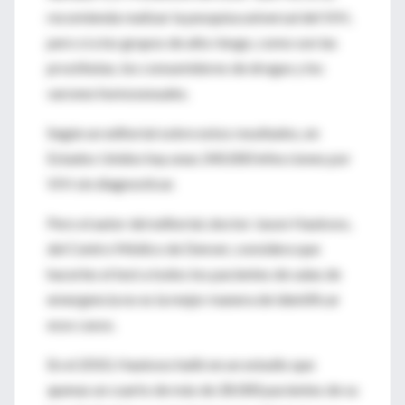
recomienda realizar la pesquisa universal del VIH,
pero sí a los grupos de alto riesgo, como son las
prostitutas, los consumidores de drogas y los
varones homosexuales.
Según un editorial sobre estos resultados, en
Estados Unidos hay unas 240.000 infecciones por
VIH sin diagnosticar.
Pero el autor del editorial, doctor Jason Haukoos,
del Centro Médico de Denver, considera que
hacerles el test a todos los pacientes de salas de
emergencia no es la mejor manera de identificar
esos casos.
En el 2010, Haukoos halló en un estudio que
apenas un cuarto de más de 28.000 pacientes de su