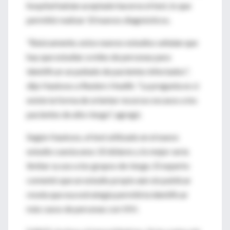
hospital habían aceptado hacerse el test, lo que
permitió realizar 10 nuevos diagnósticos.
"Básicamente, estos nuevos estudios señalan que
hay que estudiar a miles de personas para
identificar un puñado de pacientes infectados",
dijo Haukoos a Reuters Health. "La pregunta es si
existe la forma de orientar recursos escasos a los
pacientes de alto riesgo", agregó.
Según Haukoos, el test utilizado en el nuevo
estudio cuesta unos 10 dólares y lo mejor sería
limitar su uso a los grupos de riesgo. El experto
comentó que un estudio propio aún sin publicar
revela que esa estrategia permitiría identificar
más casos de personas con VIH.