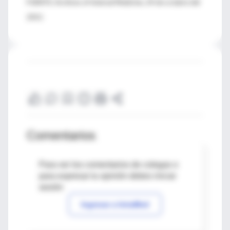
FUENTE: Archives of Internal Medicine, 24 de octubre del
2011
Comentarios
Para ver los comentarios de colegas o
para expresar tu opinión debes iniciar
sesión
Ingresar a IntraMed