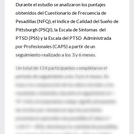
Durante el estudio se analizaron los puntajes
obtenidos del Cuestionario de Frecuencia de
Pesadillas (NFQ), el Indice de Calidad del Sueño de
Pittsburgh (PSQI), la Escala de Síntomas del
PTSD (PSS) y la Escala del PTSD Administrada
por Profesionales (CAPS) a partir de un
seguimiento realizado a los 3 y 6 meses.
Un total de 114 participantes completaron el
período de seguimiento a los 3 y/o 6 meses. En
base a la comparación de los datos iniciales y los
resultados obtenidos durante el seguimiento (n =
97-114), el tratamiento redujo significativamente
las noches por semana en que las pacientes
presentaron episodios de pesadillas (Cohen d =
1.24; P < .001), disminuyó la cantidad de pesadillas