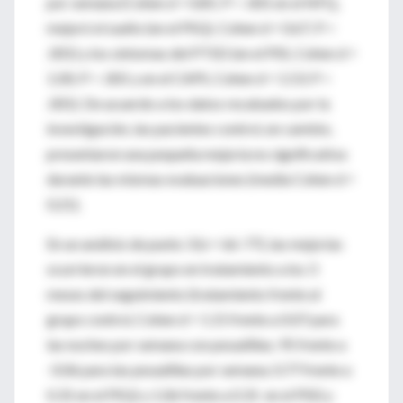
por semana (Cohen d = 0.85; P < .001 en el NFQ,
mejoró el sueño (en el PSQI, Cohen d = 0.67; P <
.001) y los síntomas del PTSD (en el PSS, Cohen d =
1.00; P < .001 y en el CAPS, Cohen d = 1.53; P <
.001). De acuerdo a los datos recabados por la
investigación, las pacientes control, en cambio,
presentaron una pequeña mejoría no significativa
durante las mismas evaluaciones (media Cohen d =
0.21).
En un análisis de punto 3 (n = 66-77), las mejorías
ocurrieron en el grupo en tratamiento a los 3
meses del seguimiento (tratamiento frente al
grupo control, Cohen d = 1.15 frente a 0.07 para
las noches por semana con pesadillas; 95 frente a
-0.06 para las pesadillas por semana; 0.77 frente a
0.31 en el PSQI y 1.06 frente a 0.31 en el PSS) y