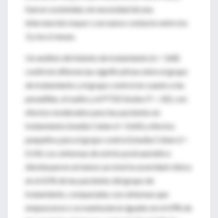
fueron sostenidas sin necesidad de una
intervención mayor o un nuevo contacto entre los
3 y los 6 meses.
Un análisis del intento de tratamiento (n = 168)
confirmó diferencias significativas entre el grupo
de tratamiento y el grupo control en cuanto a las
pesadillas, el sueño y el PTSD (todos P < .02), con
efectos moderados para las pacientes en
tratamiento (media Cohen d = 0.60) y efectos
pequeños para el grupo control (media Cohen d =
0.14). Los síntomas de estrés postraumático
disminuyeron al menos un nivel la severidad clínica
en el 65% de las pacientes del grupo de
tratamiento, comparadas con síntomas que
empeoraron o se mantuvieron iguales en el 69% de