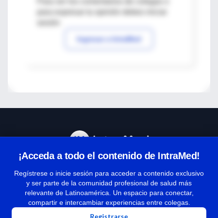
Para ver los comentarios de colegas o
para expresar tu opinión debes iniciar
sesión
Ingresar a IntraMed
¡Acceda a todo el contenido de IntraMed!
Centro de Ayuda
Regístrese o inicie sesión para acceder a contenido exclusivo
y ser parte de la comunidad profesional de salud más
relevante de Latinoamérica. Un espacio para conectar,
Términos y condiciones
compartir e intercambiar experiencias entre colegas.
| Políticas de privacidad
Registrarse