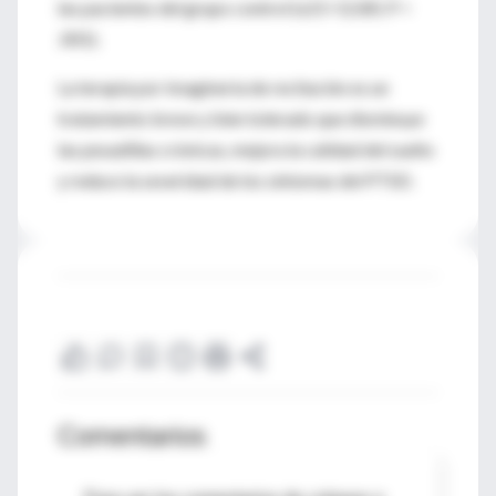
las pacientes del grupo control (x21=12.80; P <
.001).
La terapia por imaginería de recitación es un
tratamiento breve y bien tolerado que disminuye
las pesadillas crónicas, mejora la calidad del sueño
y reduce la severidad de los síntomas del PTSD.
Comentarios