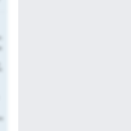
.
e
es
os