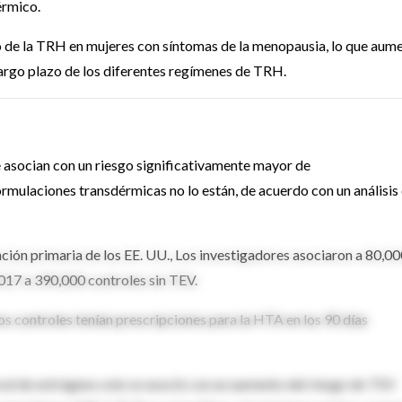
érmico.
so de la TRH en mujeres con síntomas de la menopausia, lo que aum
 largo plazo de los diferentes regímenes de TRH.
 asocian con un riesgo significativamente mayor de
mulaciones transdérmicas no lo están, de acuerdo con un análisis
ención primaria de los EE. UU., Los investigadores asociaron a 80,0
017 a 390,000 controles sin TEV.
s controles tenían prescripciones para la HTA en los 90 días
oral de estrógeno solo se asoció con un aumento del riesgo de TEV