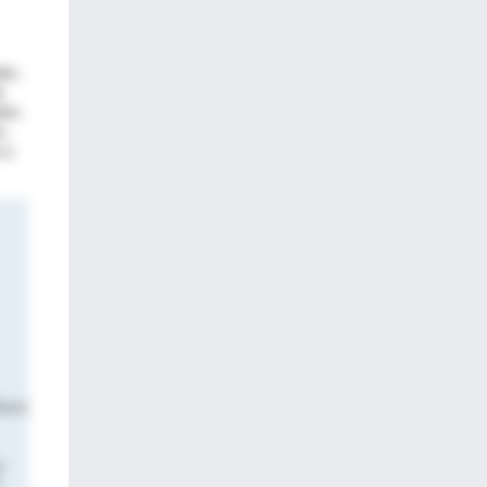
es.
e
or,
,
 y
ca o
y