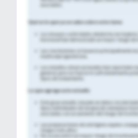
asociados.
Qué es lo que ya se sabe sobre este tema
Los ensayos controlados aleatorios en mujeres
hormonal han demostrado un mayor riesgo de
Las conclusiones se basaron principalmente en
medroxiprogesterona.
Los estudios observacionales han reportado m
general, pero no fueron lo suficientemente po
tipos de tratamiento.
Lo que agrega este estudio
Este gran estudio, basado en datos recolectado
tipos individuales de terapia de reemplazo hor
asociadas con un aumento del riesgo de trom
Las preparaciones de estrógeno equino conjuga
riesgos más altos.
No se encontró un mayor riesgo de tromboemb