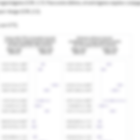
 progestágeno (OR, 1.7). Para este último, el estrógeno equino conju
r riesgo (OR, 2.1).
con VTE.