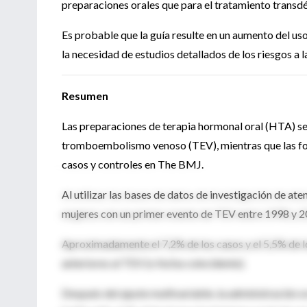
preparaciones orales que para el tratamiento transd
Es probable que la guía resulte en un aumento del u
la necesidad de estudios detallados de los riesgos a
Resumen
Las preparaciones de terapia hormonal oral (HTA) se
tromboembolismo venoso (TEV), mientras que las for
casos y controles en The BMJ.
Al utilizar las bases de datos de investigación de at
mujeres con un primer evento de TEV entre 1998 y 2
Aproximadamente el 7,2% de los casos y el 5,5% de lo
anteriores al TEV (o fecha coincidente).
Después del ajuste multivariable, la administración 