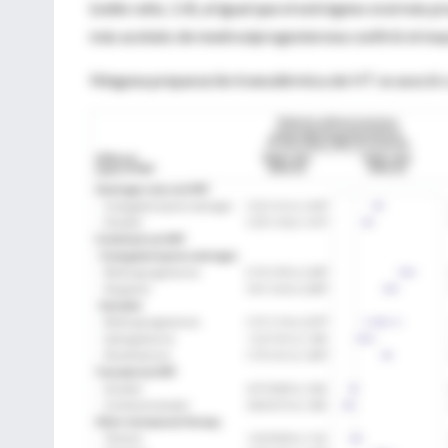
(odds ratio, 1.4), al igual que el estrógeno oral más
más acetato de medroxiprogesterona confirió el mayo
Ninguna preparación transdérmica de HT se asoció 