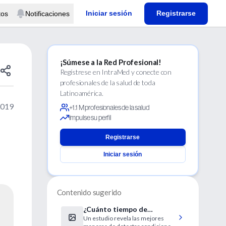
Iniciar sesión
Registrarse
tos
Notificaciones
¡Súmese a la Red Profesional!
Regístrese en IntraMed y conecte con
profesionales de la salud de toda
Latinoamérica.
2019
+1.1 M profesionales de la salud
Impulse su perfil
Registrarse
Iniciar sesión
Contenido sugerido
¿Cuánto tiempo de
Un estudio revela las mejores
monitoreo después de un