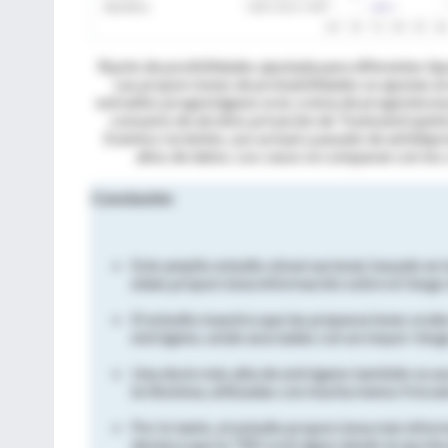
Razón de posibilidades ajustada para diferentes tip
Las proporciones de probabilidades se ajustan al
estradiol, progestágeno oral, crema de progesteron
consumo de alcohol, privación de Townsend quint
Eventos recientes, uso actual y pasado de antidepre
años de datos.
Los casos se comparan con los c
Conclusión
Este amplio estudio observacional, basado en 
edad, proporciona información sobre el riesg
El estudio muestra que las preparaciones oral
estrógeno, están asociadas con un mayor riesg
Una dosis más alta de estrógeno también se a
la tibolona, utilizadas con mucha menos frecue
Por lo tanto, el estudio proporciona más infor
destaca que la TRH oral sigue siendo la opción