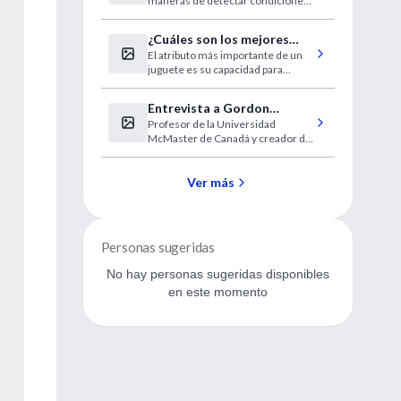
maneras de detectar condiciones
desmayo?
que amenazan la vida
¿Cuáles son los mejores
El atributo más importante de un
juguetes para el desarrollo
juguete es su capacidad para
infantil?
reunir a los padres o cuidadores y
al niño en interacciones
Entrevista a Gordon
divertidas, cálidas y llenas de
Profesor de la Universidad
Guyatt, padre de la
lenguaje rico
McMaster de Canadá y creador de
Medicina Basada en la
la denominación MBE
Evidencia
Ver más
Personas sugeridas
No hay personas sugeridas disponibles
en este momento