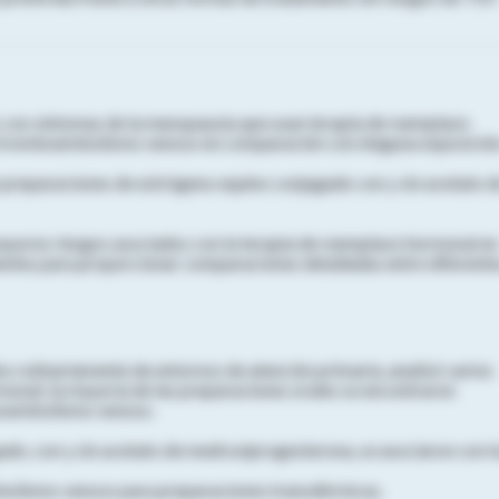
 con síntomas de la menopausia que usan terapia de reemplazo
 tromboembolismo venoso en comparación con ninguna exposición
 preparaciones de estrógeno equino conjugado con y sin acetato d
ayores riesgos asociados con la terapia de reemplazo hormonal en
tentes para proporcionar comparaciones detalladas entre diferent
s rutinariamente de entornos de atención primaria, analizó varios
monal; la mayoría de las preparaciones orales se encontraron
boembolismo venoso.
do, con y sin acetato de medroxiprogesterona, se asociaron con l
olismo venoso para preparaciones transdérmicas.