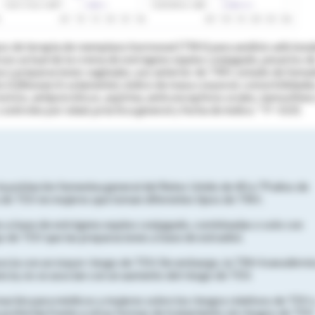
os de terapia de reemplazo hormonal (TRH) para análisis adicional
 uso actual de la crema de estrógeno equino conjugado, pesarios d
a o preparaciones vaginales, uso anterior de TRH, estado de fumad
o (QResearch solamente), índice de masa corporal, comorbilidades
sivos, antipsicóticos, aspirina, anticonceptivos orales, tamoxifeno
ontroles por edad, práctica general y fecha de índice.
* P <0.01
la población femenina general del Reino Unido de 40 a 79 años de
o de TEV en mujeres que toman diferentes tipos de TRH.
es a base de estrógeno equino conjugado, combinadas o solo con
o de TEV que las preparaciones a base de estradiol.
socia con un mayor riesgo de TEV. Sin embargo, la TRH transdérmi
ncia, no se asocian con un aumento del riesgo de TEV.
mación para médicos y mujeres sobre los riesgos relativos de TEV 
 preferida frente a otras formas de tratamiento sin riesgos de TEV