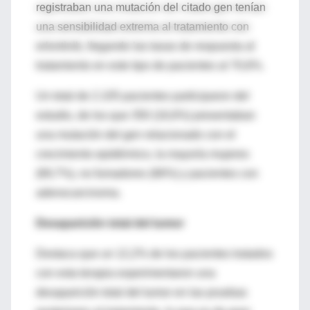
registraban una mutación del citado gen tenían
una sensibilidad extrema al tratamiento con
erlontinib, llegando las tasas de respuesta al
tratamiento en este tipo de pacientes al 70,6%.
Un total de 2.105 pacientes participaron del
estudio, de los que 350 (16,6%) presentaban
una mutación del gen relacionado con el
crecimiento epidérmico, la mayoría mujeres
(69,7%), no fumadores (66%) y pacientes con
adenocarcinoma.
Desaparición total del tumor
Destaca que un 12,2% de los pacientes tratados
con esta terapia experimentaron una
desaparición total del tumor en las pruebas