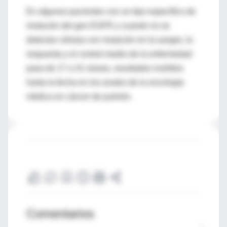
En algunos pacientes con un tipo específico de
mutación del gen EGFR y cuando no se
detectan células con mutación en la sangre, la
respuesta y el control medio de la enfermedad
pasa de 17 a 31 meses, resultados insólitos
hasta la fecha en los anales de la oncología
médica en cáncer de pulmón.
Comentarios