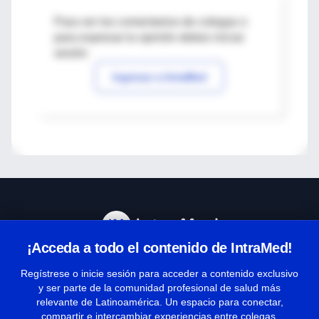
Para ver los comentarios de colegas o
para expresar tu opinión debes iniciar
sesión
Ingresar a IntraMed
¡Acceda a todo el contenido de IntraMed!
Centro de Ayuda
Regístrese o inicie sesión para acceder a contenido exclusivo
y ser parte de la comunidad profesional de salud más
relevante de Latinoamérica. Un espacio para conectar,
Términos y condiciones
compartir e intercambiar experiencias entre colegas.