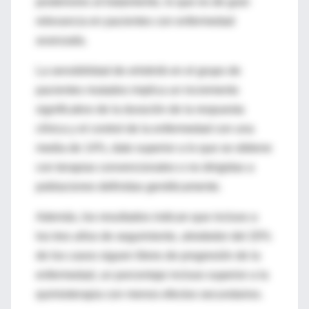
posteriores al tratamiento, lo que es de gran
relevancia en pacientes con enfermedad
avanzada.
La sensibilidad de erlotinib en el grupo de
pacientes mutados implica un incremento
significativo de la duración de la respuesta
clínica y el control de la enfermedad con una
media de 14%, dato superior a lo que se obtiene
con terapias convencionales o no dirigidas a
poblaciones definidas genéticamente.
Además, los resultados indican que incluso a
los tres años de seguimiento, alrededor del 20%
de los casos siguen libres de progresión de la
enfermedad, un porcentaje incluso superior a la
quimioterapia con menos efectos secundarios.