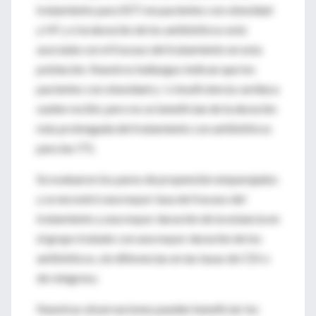
tratamiento para SSTI en pacientes con obesidad
y HF y si la duración de los antibióticos está
asociada con el fracaso del tratamiento en esta
población. Nuestros hallazgos indican que los
pacientes con obesidad y / o insuficiencia cardíaca
suelen recibir, pero no se benefician de la duración
más prolongada del tratamiento con antibióticos
para las ITS.
Se evaluaron los pares de propensión emparejados
y se encontró una mayor tasa de fracaso del
tratamiento y una mayor duración de la estancia en
el grupo tratado con una mayor duración de los
antibióticos, sin diferencias en las tasas de CDI o
de reingreso.
Nuestras observaciones pueden beneficiar los