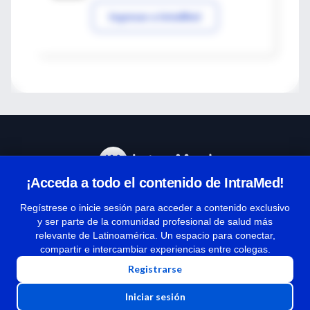
Ingresar a IntraMed
¡Acceda a todo el contenido de IntraMed!
Centro de Ayuda
Regístrese o inicie sesión para acceder a contenido exclusivo
y ser parte de la comunidad profesional de salud más
relevante de Latinoamérica. Un espacio para conectar,
Términos y condiciones
compartir e intercambiar experiencias entre colegas.
| Políticas de privacidad
Registrarse
| Todos los derechos reservados | Copyright 1997-2026
Iniciar sesión