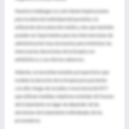
Nuestros hallazgos no solo tienen implicaciones
para la atención individual del paciente y la
utilización de la atención médica, sino que también
pueden ser importantes para las intervenciones de
administración muy necesarias para minimizar las
innecesarias duraciones de la terapia con
antibióticos y sus efectos adversos.
Además, se necesitan estudios prospectivos que
evalúen la duración de la terapia para pacientes
con alto riesgo de recaída o recurrencia de SSTI
que utilizan medidas objetivas estándar de fracaso
del tratamiento en lugar de depender de las
decisiones de tratamiento individuales de los
proveedores.