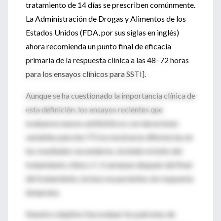
tratamiento de 14 días se prescriben comúnmente.
La Administración de Drogas y Alimentos de los
Estados Unidos (FDA, por sus siglas en inglés)
ahora recomienda un punto final de eficacia
primaria de la respuesta clínica a las 48–72 horas
para los ensayos clínicos para SSTI].
Aunque se ha cuestionado la importancia clínica de
esta definición, los ensayos recientes que
evaluaron nuevos antibióticos con duraciones
variables para las ITS no mostraron diferencias en
los resultados secundarios, incluido el éxito del
tratamiento clínico 1–2 semanas después del final
del tratamiento, incluso en pacientes sin respuesta
temprana.
Nuestro objetivo fue evaluar los patrones de