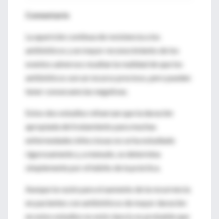
Comentario
La aparición continua de resistencia a los
antibióticos y un mayor reconocimiento de los
eventos adversos resaltan la realidad de que los
antibióticos son un recurso precioso, pero pueden
tener consecuencias negativas.
Estos dos estudios refuerzan que la duración
apropiada del tratamiento para muchas
enfermedades infecciosas no se ha estudiado
rigurosamente y, a menudo, se determina
simplemente por el hábito de la práctica.
Aunque la razón para el aumento de la recurrencia
en pacientes con antibióticos de mayor duración
en estos estudios no está clara (y es probable que