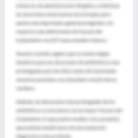
esfuerzos de administración dirigidos a minimizar
las duraciones innecesarias de la terapia, pero
quizás más importante, generan preguntas con
respecto a las definiciones de fracaso del
tratamiento con SSTI para estudios futuros.
Nuestro estudio sugiere que no existe ningún
beneficio para las duraciones de antibióticos más
prolongadas para las infecciones de transmisión
sexual en pacientes con obesidad o insuficiencia
cardíaca.
Además, las duraciones más prolongadas de los
antibióticos se asociaron con un mayor fracaso del
tratamiento, lo que podría resaltar a los pacientes
que podrían beneficiarse de una evaluación
diagnóstica más profunda.