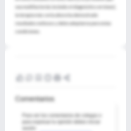
sea multifactorial, incluido el diagnóstico erróneo),
la terapia más corta ahora ha demostrado
resultados exitosos y debe adoptarse para estas
condiciones.
Comentarios
Para ver los comentarios de colegas o
para expresar tu opinión debes iniciar
sesión