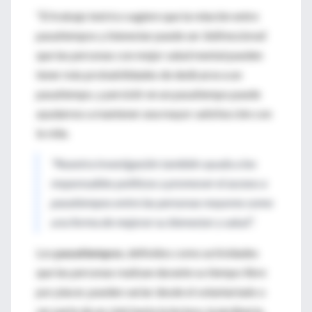
“El trabajo teórico sugiere que la relación entre
pasatiempos y bienestar puede ser
bidireccional
:
que las personas con mejor salud mental pueden
tener más probabilidades de dedicarse a un
pasatiempo, y persistir en un pasatiempo puede
ayudarnos a mantener una mayor satisfacción con
la vida.
"Nuestra investigación también ayuda a los
responsables políticos a promover el acceso a
pasatiempos entre las personas mayores como
una forma de mejorar su bienestar y salud".
Los
pasatiempos
, definidos como actividades
que las personas realizan durante su tiempo libre
por placer, pueden variar desde el voluntariado o
ser parte de un club hasta la lectura, la jardinería,