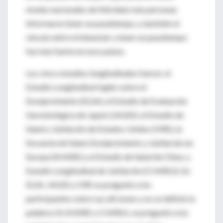
niveles nacionales de felicidad, más personas
informaron tener un pasatiempo, y también el
vínculo entre el bienestar y tener un pasatiempo
fue más fuerte en esos países.
Los cinco estudios longitudinales fueron: el
Estudio Longitudinal Inglés sobre el
Envejecimiento (ELSA), el Estudio de Evaluación
Gerontológica de Japón (JAGES), el Estudio de
Salud y Jubilación de Estados Unidos (HRS), la
Encuesta de Salud, Envejecimiento y Jubilación en
Europa (SHARE) y el Estudio de Salud de China. y
Estudio Longitudinal de Jubilación (CHARLS). En
ELSA, JAGES y HRS se preguntó a los
participantes sobre sus aficiones y no se definió la
palabra; En SHARE y CHARLS, se preguntó a los