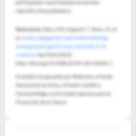
participantes si participaban en una lista
específica de pasatiempos.
Referencia
: Mak, H.W., Noguchi, T., Bone, J.K. et
al.
Hobby engagement and mental wellbeing
among people aged 65 years and older in 16
countries
. Nat Med (2023).
https://doi.org/10.1038/s41591-023-02506-1
El estudio fue apoyado por Wellcome, el Fondo
Nacional de las Artes, el Fondo Científico
Nacional Belga y la Sociedad Japonesa para la
Promoción de la Ciencia.