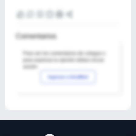
Comentarios
Para ver los comentarios de colegas o
para expresar tu opinión debes iniciar
sesión
Ingresar a IntraMed