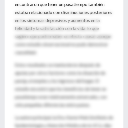
encontraron que tener un pasatiempo también
estaba relacionado con disminuciones posteriores
en los síntomas depresivos y aumentos en la
felicidad y la satisfacción con la vida, lo que
sugiere que podría haber un efecto causal, aunque
como estudio observacional no pudo demostrar
causalidad.
Estos resultados se mantuvieron después de
ajustar por otros factores como la situación de
pareja, el empleo y los ingresos del hogar. El
estudio encontró que los beneficios de tener un
pasatiempo eran relativamente universales, con
sólo pequeñas diferencias entre países.
La autora principal, la Dra. Karen Mak (Instituto de
Epidemiología y Atención Médica de la UCL), dijo: