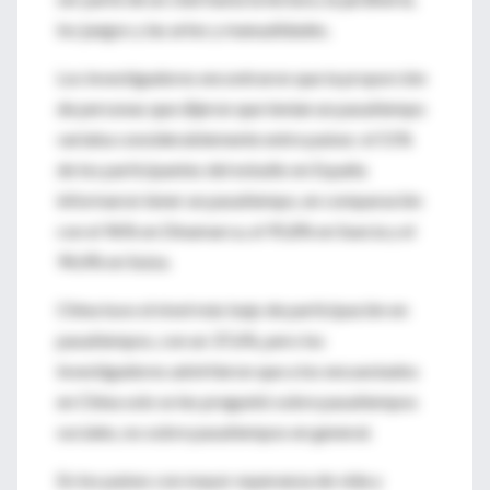
los juegos y las artes y manualidades.
Los investigadores encontraron que la proporción
de personas que dijeron que tenían un pasatiempo
variaba considerablemente entre países: el 51%
de los participantes del estudio en España
informaron tener un pasatiempo, en comparación
con el 96% en Dinamarca, el 95,8% en Suecia y el
94,4% en Suiza.
China tuvo el nivel más bajo de participación en
pasatiempos, con un 37,6%, pero los
investigadores advirtieron que a los encuestados
en China solo se les preguntó sobre pasatiempos
sociales, no sobre pasatiempos en general.
En los países con mayor esperanza de vida y