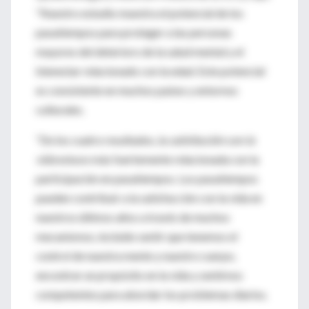
“Nuestro estudio muestra el potencial de los
pasatiempos para proteger a las personas
mayores del deterioro de la salud mental y el
bienestar relacionado con la edad. Este potencial
es consistente en muchos países y entornos
culturales.
“De los cuatro resultados, la
satisfacción con la
vida
estuvo más fuertemente relacionada con la
participación en pasatiempos. Los pasatiempos
pueden contribuir a la satisfacción con la vida en
nuestros últimos años a través de muchos
mecanismos, incluido sentir que tenemos el
control de nuestra mente y nuestro cuerpo,
encontrar un propósito en la vida y sentirnos
competentes para abordar los problemas diarios.