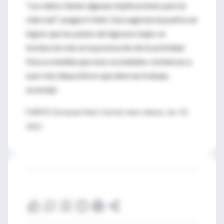
"Los datos tienen algunas implicaciones para la
vida real", aseguró Held. Una sugerencia podría ser
lograr que los países de ingresos bajos se
involucren más en la promoción de la actividad
física a medida que esas sociedades comiencen a
usar más dispositivos que ahorran trabajo,
aconsejó.
FUENTE: European Heart Journal, news release, Jan. 10,
2012