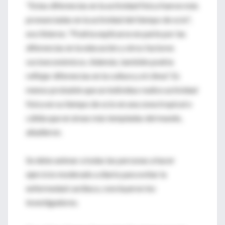
"Estas diferencias en la actividad física fueron más
pronunciadas en la actividad del tiempo de ocio",
escribieron. "Podría explicarse en parte por las
diferencias en la educación y otros factores
socioeconómicos. Además, también podría
reflejar diferencias en la cultura y el clima". Es
menos probable que un individuo realice actividad
física en su tiempo de ocio en una zona tropical o
cálida que en áreas más templadas del mundo,
añadieron.
Se debe animar a todas las personas a hacer
ejercicio moderado a diario para evitar la
enfermedad cardiaca, concluyeron los
investigadores.