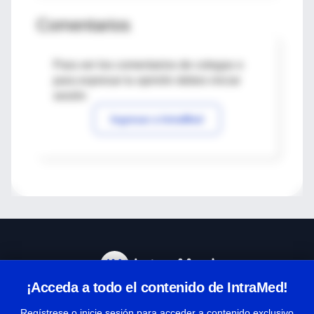
Comentarios
Para ver los comentarios de colegas o
para expresar tu opinión debes iniciar
sesión
Ingresar a IntraMed
¡Acceda a todo el contenido de IntraMed!
Centro de Ayuda
Regístrese o inicie sesión para acceder a contenido exclusivo