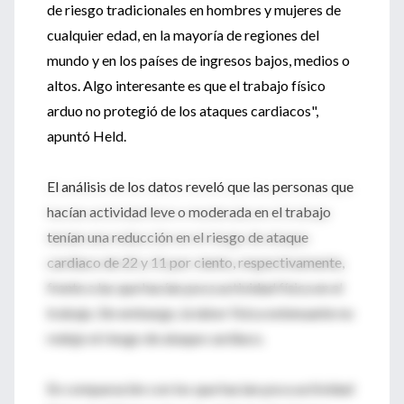
de riesgo tradicionales en hombres y mujeres de
cualquier edad, en la mayoría de regiones del
mundo y en los países de ingresos bajos, medios o
altos. Algo interesante es que el trabajo físico
arduo no protegió de los ataques cardiacos",
apuntó Held.
El análisis de los datos reveló que las personas que
hacían actividad leve o moderada en el trabajo
tenían una reducción en el riesgo de ataque
cardiaco de 22 y 11 por ciento, respectivamente,
frente a las que hacían poca actividad física en el
trabajo. Sin embargo, la labor física extenuante no
redujo el riesgo de ataque cardiaco.
En comparación con los que hacían poca actividad