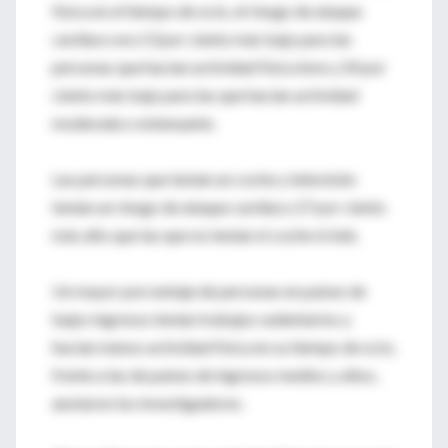
física en el tiempo de ocio, el riesgo de ataque
cardiaco era 13 por ciento más bajo para las
personas que hacían actividad física leve y 24 por
ciento más bajo para las que hacían actividad
moderada o extenuante.
Las personas que tenían un coche y televisión
tenían un riesgo de ataque cardiaco 27 por ciento
más alto que las que no tenían ni coche ni tele.
Un mayor porcentaje de personas en países de
bajos ingresos tenían trabajos sedentarios y
hacían menos actividad física en su tiempo de ocio,
frente a las de países de ingresos medios y altos,
anotaron los investigadores.