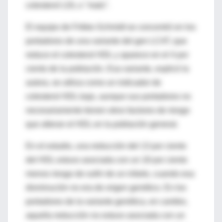
colesterol LDL o "malo".
El equipo de Frikke-Schmidt se concentró en los
portadores de una variante del gen LCAT, que
reduce el colesterol HDL y aparece en el 4 por
ciento de la población. Esa variante, explicó la
autora, se utiliza como un indicador de
colesterol HDL bajo, aunque sus portadores no
necesariamente tienen otros factores de riesgo
que alteran el HDL en la población general.
En el estudio, una reducción del 13 por ciento
del HDL estuvo asociada con un 18 por ciento
menos riesgo de sufrir de un infarto, cuando esa
disminución no era de origen genético. En los
portadores de la variante genética, en cambio,
aquella reducción no estuvo asociada con un