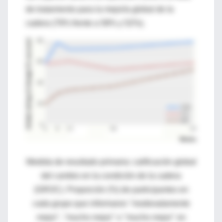
de tratamiento para la mejoría global de la
cadera (79% frente a 58% y 52%).
Medida de resultado primaria: calificación global
del cambio en la condición de la cadera
(GROC). Proporción (%) de participantes en
cada grupo que informaron "moderadamente
mejor", "mucho mejor" o "mucho mejor" en