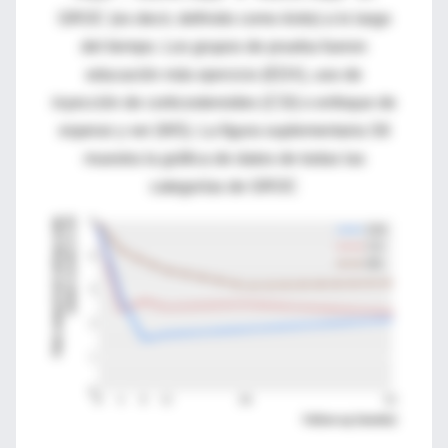
GROC (es decir, definido como éxito) a lo largo
del tiempo. Los grupos de prueba fueron
educación más ejercicio (EDX), uso de
inyección de corticosteroides (CSI) o enfoque de
esperar y ver (WS). La figura suplementaria S6
muestra la gráfica de datos de todas las
categorías de GROC