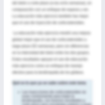
del dolor a corto plazo (a las ocho semanas), en
comparación con un enfoque de esperar y ver.
La educación más ejercicio también fue mejor
que el uso de inyección de corticosteroides.
La educación más ejercicio mostró una mejora
global mejor que el uso de corticosteroides a
largo plazo (52 semanas), pero sin diferencias
en la intensidad del dolor entre los dos grupos.
Estos resultados apoyan el uso de educación
más ejercicio como un enfoque de manejo
efectivo para la tendinopatía de los glúteos.
Qué es lo que ya se sabe sobre este tema
Las inyecciones de corticosteroides se
usan comúnmente para tratar la
tendinopatía, con buenos resultados a
corto plazo pero resultados pobres a largo