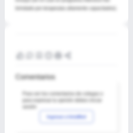
brindado por terapeutas altamente capacitados).
Comentarios
Para ver los comentarios de colegas o
para expresar tu opinión debes iniciar
sesión
Ingresar a IntraMed