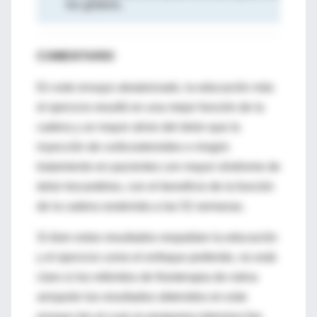
los glúteos.
COMENTARIO
En este ensayo aleatorizado, la educación más
el ejercicio resultó en una mejor función de la
cadera y un mayor alivio del dolor que la
inyección de corticosteroides o ningún
tratamiento en pacientes con mayor síndrome de
dolor trocantéreo, con el beneficio de la función
de la cadera sostenida a las 52 semanas.
Si bien estos resultados respaldan la educación
y el ejercicio como el enfoque preferido, no está
claro si los referidos de fisioterapia de rutina
arrojarán los resultados obtenidos en este
ensayo (en el cual un programa intensivo fue