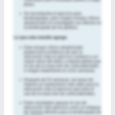
plazo.
Se recomienda el ejercicio para
tendinopatías, pero ningún ensayo clínico
aleatorizado ha investigado sus efectos en
la tendinopatía de los glúteos.
Lo que este estudio agrega
Este ensayo clínico aleatorizado
proporciona evidencia de que la
educación más el ejercicio conduce a un
mayor alivio del dolor y mejoría global que
el uso de la inyección de corticosteroides
o ningún tratamiento en ocho semanas.
Después de 52 semanas, las tasas de
mejoría se mantuvieron más altas para la
educación más el ejercicio que para el
uso de la inyección de corticosteroides.
Estos resultados apoyan el uso de
educación más ejercicio como un enfoque
de manejo efectivo para la tendinopatía de