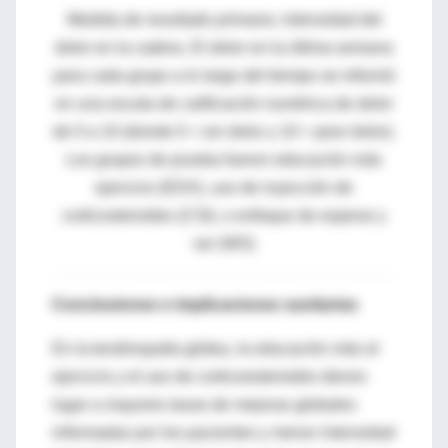
Medida de resultado primaria: intensidad del
dolor en la cadera. El dolor en la última semana
para cada grupo a lo largo del tiempo se informó
en una escala de calificación numérica de dolor
de 0 a 10 (donde 0 = sin dolor y 10 = peor dolor).
Los grupos de prueba fueron educación más
ejercicio (EDX), uso de inyección de
corticosteroides (CSI), o enfoque de esperar y
ver (WS)
Conclusiones e implicaciones sanitarias
En la tendinopatía glútea, la educación más el
ejercicio y el uso de corticoesteroides dieron
lugar a mayores tasas de mejoras globales
informadas por los pacientes y menor intensidad