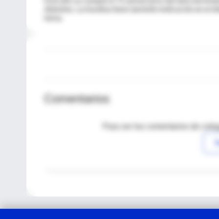
diabetes. La insulina tiene también indicación en el d
tema.
Comentarios
Para ver los comentarios de coleg
I