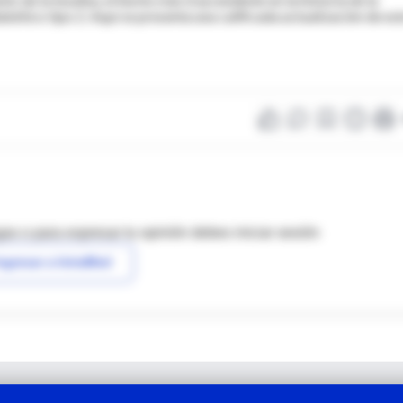
iabético tipo 2. Aquí se presenta una calificada actualización de es
as o para expresar tu opinión debes iniciar sesión
ngresar a IntraMed