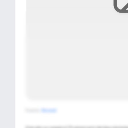
Fuente
:
Docnet
Este año se cumple el 75 aniversario del descubrimient