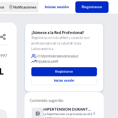
Iniciar sesión
Registrarse
tos
Notificaciones
¡Súmese a la Red Profesional!
Regístrese en IntraMed y conecte con
profesionales de la salud de toda
Latinoamérica.
1997
+1.1 M profesionales de la salud
Impulse su perfil
L
Registrarse
Iniciar sesión
Contenido sugerido
HIPERTENSION DURANTE
La hipertensión se presenta en el 6
EL EMBARAZO: UNA