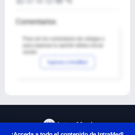
Comentarios
Para ver los comentarios de colegas o
para expresar tu opinión debes iniciar
sesión
Ingresar a IntraMed
¡Acceda a todo el contenido de IntraMed!