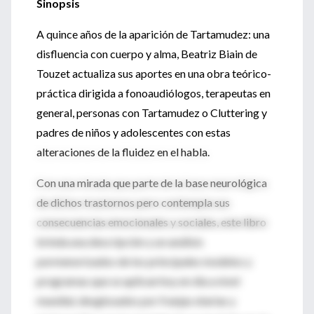
Sinopsis
A quince años de la aparición de Tartamudez: una
disfluencia con cuerpo y alma, Beatriz Biain de
Touzet actualiza sus aportes en una obra teórico-
práctica dirigida a fonoaudiólogos, terapeutas en
general, personas con Tartamudez o Cluttering y
padres de niños y adolescentes con estas
alteraciones de la fluidez en el habla.
Con una mirada que parte de la base neurológica
de dichos trastornos pero contempla sus
consecuencias emocionales y sociales, este libro
brinda una descripción y un análisis
pormenorizados de los principales modelos y
programas que se aplican hoy en día a nivel
mundial, desglosados por franjas etarias y