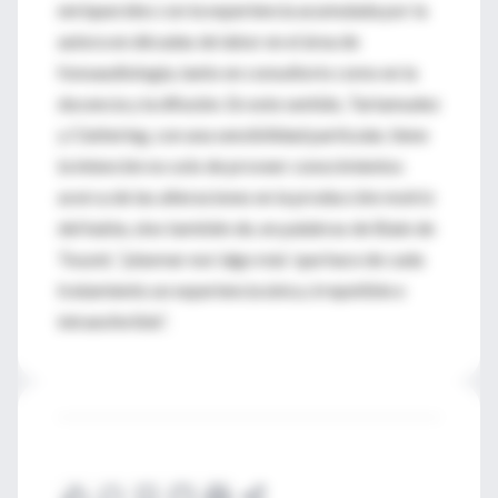
enriquecidos con la experiencia acumulada por la
autora en décadas de labor en el área de
fonoaudiología, tanto en consultorio como en la
docencia y la difusión. En este sentido, Tartamudez
y Cluttering, con una sensibilidad particular, tiene
la intención no solo de proveer conocimientos
acerca de las alteraciones en la producción motriz
del habla, sino también de, en palabras de Biain de
Touzet, “plasmar ese ‘algo más’ que hace de cada
tratamiento un experiencia única, irrepetible e
intransferible”.