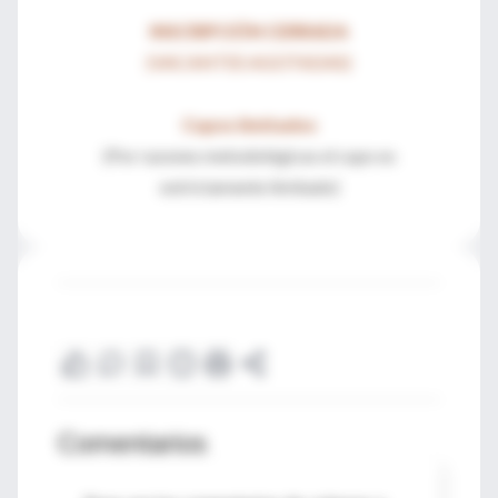
INSCRIPCIÓN CERRADA
(VACANTES AGOTADAS)
Cupos limitados
(Por razones metodológicas el cupo es
estrictamente limitado)
Comentarios