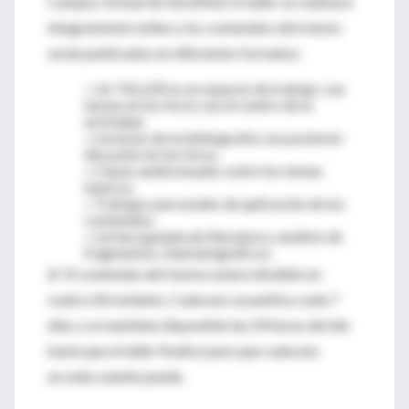
Campus Virtual de IntraMed. El taller se realizará
íntegramente online y los contenidos del mismo
serán publicados en diferentes formatos:
» Un TALLER es un espacio de trabajo. Las
tareas en los foros son el centro de la
actividad.
» Lecturas de la bibliografía con posterior
discusión en los foros.
» Clases audiovisuales sobre los temas
básicos.
» Trabajos personales de aplicación de los
contenidos.
» Lectura guiada de literatura y análisis de
fragmentos cinematográficos.
2-
El contenido del mismo estará dividido en
cuatro (4) módulos. Cada uno se publica cada 7
días y se mantiene disponible las 24 horas del día
hasta que el taller finalice para que cada uno
acceda cuando pueda.