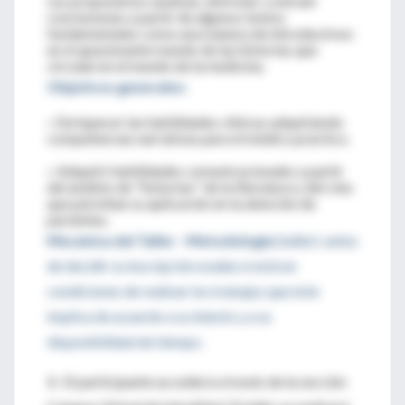
Les proponemos analizar, disfrutar y extraer
conclusiones a partir de algunos textos
fundamentales como una manera de introducirnos
en el apasionante mundo de las historias que
circulan en el mundo de la medicina.
O
bjetivos generales:
» Enriquecer las habilidades clínicas adquiriendo
competencias narrativas para el médico práctico.
» Adquirir habilidades comunicacionales a partir
del análisis de "historias" de la literatura y del cine
que permitan su aplicación en la atención de
pacientes.
Mecánica del Taller - Metodología
(taller): antes
de decidir su inscripción evalúe si está en
condiciones de realizar los trabajos que éste
implica de acuerdo a su interés y a su
disponibilidad de tiempo.
1-
El participante accederá a través de la sección