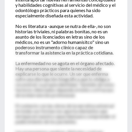
y habilidades cognitivas al servicio del médico y el
odontólogo prácticos para quienes ha sido
especialmente diseñada esta actividad.
No es literatura -aunque se nutra de ella-, no son
historias triviales, ni palabras bonitas, no es un
asunto de los licenciados en letras sino de los
médicos, no es un "adorno humanísitco" sino un
poderoso instrumento clínico capaz de
transformar la asistencia en la práctica cotidiana.
La enfermedad no se agota en el órgano afectado.
Hay una persona que siente la necesidad de
explicarse lo que le ocurre. Un ser que enferma
sufre una disrrupción biográfica que lo obliga a
reconstruir su propia identidad. También de estos
factores silenciados depende el éxito o el fracaso
de la intervención profesional.
El contacto con las obras de la narrativa universal
en todas sus formas nos aporta elementos que
enriquecen nuestra capacidad para comprender el
padecimiento de los pacientes.