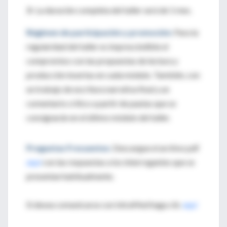
3-
La duración completa del taller será de 1 mes.
Régimen de participación y promoción:
Para la
regularidad del taller es imprescindible el
compromiso con las propuestas de lectura y
producción insertas en cada módulo. También, con
un trabajo de escritura narrativa final y un
comentario crítico a partir de pautas que se
consignarán en el último módulo del taller.
Preguntas Frecuentes:
Descargue el archivo pdf
aquí
con las respuestas a los interrogantes que se
presentan habitualmente.
Si desea comunicarse con IntraMed haga clic
aquí