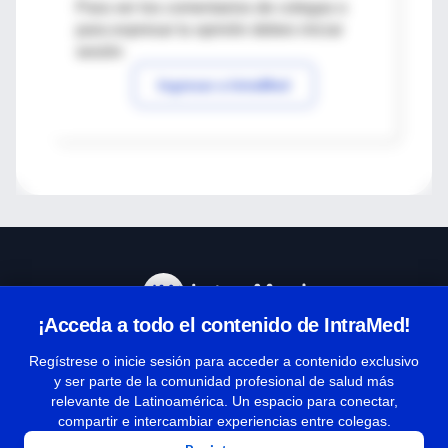
Para ver los comentarios de colegas o
para expresar tu opinión debes iniciar
sesión
Ingresar a IntraMed
¡Acceda a todo el contenido de IntraMed!
Centro de Ayuda
Regístrese o inicie sesión para acceder a contenido exclusivo
y ser parte de la comunidad profesional de salud más
relevante de Latinoamérica. Un espacio para conectar,
Términos y condiciones
compartir e intercambiar experiencias entre colegas.
| Políticas de privacidad