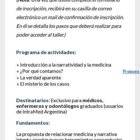
de inscripción, recibirá en su casilla de correo
electrónico un mail de confirmación de inscripción.
En él se detalla los pasos que deberá realizar para
poder acceder al taller.)
Programa de actividades:
» Introducción a la narratividad y la medicina
» ¿Por qué contamos?
Propuest
» La verdad aparente
» El misterio de los casos
Destinatarios:
Exclusivo para
médicos,
enfermeros y odontólogos
graduados (usuarios
de IntraMed Argentina)
Fundamentos:
La propuesta de relacionar medicina y narrativa
intenta aportar nuevas herramientas conceptuales