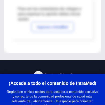
Para ver los comentarios de colegas o
para expresar tu opinión debes iniciar
sesión
Ingresar a IntraMed
¡Acceda a todo el contenido de IntraMed!
Centro de Ayuda
Regístrese o inicie sesión para acceder a contenido exclusivo
y ser parte de la comunidad profesional de salud más
relevante de Latinoamérica. Un espacio para conectar,
Términos y condiciones