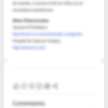
de estudio, e incluso 6 de los niños ya no
necesitaron prednisona.
Webs Relacionadas
Journal of Pediatrics
http://www3.us.elsevierhealth.com/jpeds/
Hospital for Special Surgery
http://www.hss.edu/
Comentarios