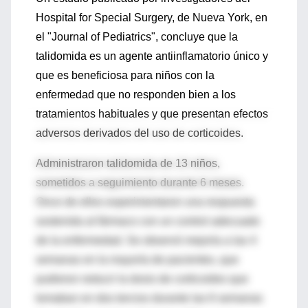
Hospital for Special Surgery, de Nueva York, en
el "Journal of Pediatrics", concluye que la
talidomida es un agente antiinflamatorio único y
que es beneficiosa para niños con la
enfermedad que no responden bien a los
tratamientos habituales y que presentan efectos
adversos derivados del uso de corticoides.
Administraron talidomida de 13 niños,
sometidos a seguimiento durante 6 meses.
Once de ellos experimentaron una respuesta
sostenida al fármaco con un control adecuado
de la enfermedad. Se observó mejoría a las 4
semanas en la mayoría de pacientes, que
pudieron reducir la dosis de corticoides que
tomaban en dos tercios durante las 6 semanas