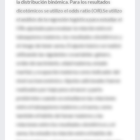
la distribución binómica. Para los resultados
dicotómicos se utilizo el odds ratio (OR).Se utilizo
el análisis de la regresión logística para estudiar el
ORs ajustado para evaluar la relación entra el
tabaquismo materno, los resultados obstétricos y
el riesgo de tener asma. El ajuste básico se realizó
utilizando las siguientes covariables: género,
orden de nacimiento, edad materna, estado
marital, y ocupación materna como indicador del
nivel socioeconómico. Ajustes adicionales fueron
realizados por bajo peso al nacer y parto
pretérmino cuando se estudiaron las relaciones
entre el tabaquismo materno y el asma, como
también el hábito de fumar materno y las
relaciones entre los resultados obstétricos y el
asma. Se estudio la relación entre el habito de