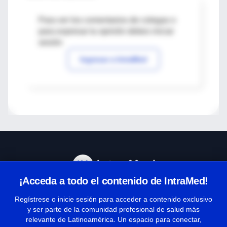
Para ver los comentarios de colegas o
para expresar tu opinión debes iniciar
sesión
Ingresar a IntraMed
¡Acceda a todo el contenido de IntraMed!
Centro de Ayuda
Regístrese o inicie sesión para acceder a contenido exclusivo
y ser parte de la comunidad profesional de salud más
relevante de Latinoamérica. Un espacio para conectar,
Términos y condiciones