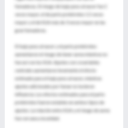
fumadoras. El riesgo de bajo peso al nacer fue 2
veces mayor, el de parto pretérmino 1,5 veces
mayor y el de SGA más de 3 veces mayor en las
gran fumadoras.
El bajo peso al nacer y el parto pretérmino
aumentaron el riesgo de tener asma mientras no
fue así con los SGA. Ajustes con covariables
centrales aumentaron levemente el efecto
estimado para el bajo peso al nacer, mientras
ajustes adicionales por fumar no tuvieron
influencia. Los efectos estimados para el parto
pretérmino fueron estables en ambos tipos de
ajustes. La relación entre SGA y el riesgo de asma
fue cercana a la unidad.