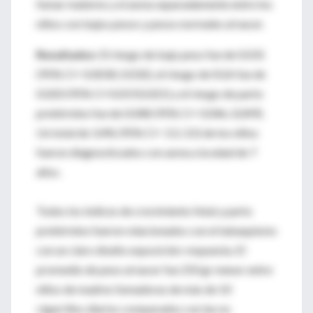
fumar materno y el asma separadamente entre los
niños con bajos pesos y pesos normales al nacer.
Resultados:
El riesgo de bajo peso fue de 0.031
(95% CI= 0.0030, 0.032), el riesgo de SGA fue de
0.020 (95% CI=0.019,0.021) y el riesgo de parto
pretérmino fue de 0.048 (95% CI= 0.046, 0,049).
Un total de 3.4% (95% CI= 3.3, 3.5) de los niños
fueron diagnosticados con asma a la edad de 7
años.
Todos los índices de crecimiento fetal y parto
pretérmino fueron relacionados con el tabaquismo
con un claro diseño exposición-respuesta. El
promedio de peso al nacer fue 250 gr menor entre
niños de madres fumadoras de más de 10
cigarrillos diarios comparados con las no