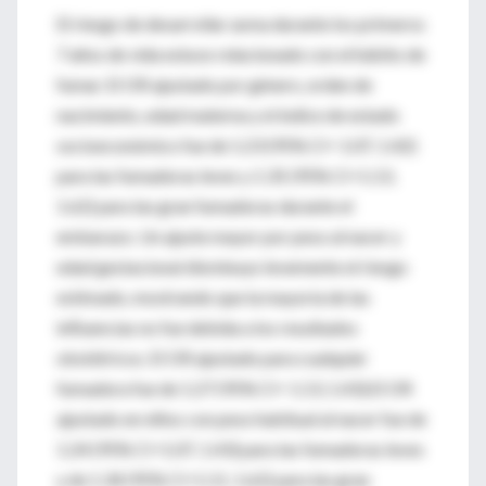
El riesgo de desarrollar asma durante los primeros
7 años de vida estuvo relacionado con el hábito de
fumar. El OR ajustado por género, orden de
nacimiento, edad materna y el índice de estado
socioeconómico fue de 1.23 (95% CI= 1.07, 1.42)
para las fumadoras leves y 1.35 (95% CI=1.13,
1.62) para las gran fumadoras durante el
embarazo. Un ajuste mayor por peso al nacer y
edad gestacional disminuyo levemente el riesgo
estimado, mostrando que la mayoría de las
influencias no fue debida a los resultados
obstétricos. El OR ajustado para cualquier
fumadora fue de 1.27 (95% CI= 1.13, 1.43).El OR
ajustado en niños con peso habitual al nacer fue de
1.24 (95% CI=1.07, 1.43) para las fumadoras leves
y de 1.34 (95% CI=1.11, 1.62) para las gran