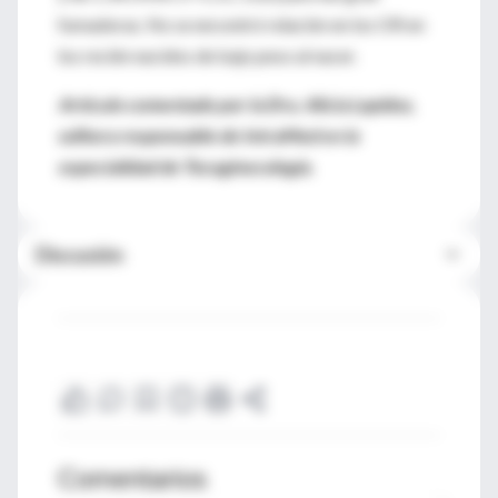
fumadoras. No se encontró relación en los OR en
los recién nacidos de bajo peso al nacer.
Artículo comentado por la Dra. Alicia Lapidus,
editora responsable de IntraMed en la
especialidad de Tocoginecología.
Discusión
Comentarios