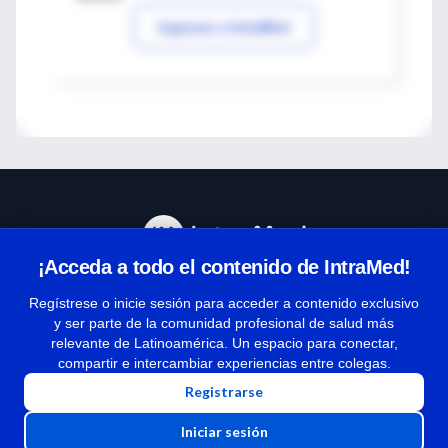
Ingresar a IntraMed
¡Acceda a todo el contenido de IntraMed!
Centro de Ayuda
Regístrese o inicie sesión para acceder a contenido exclusivo
y ser parte de la comunidad profesional de salud más
relevante de Latinoamérica. Un espacio para conectar,
Términos y condiciones
compartir e intercambiar experiencias entre colegas.
| Políticas de privacidad
Registrarse
| Todos los derechos reservados | Copyright 1997-2026
Iniciar sesión