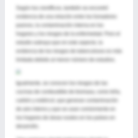
Según los científicos, también se encontró
evidencia de una relación entre los fumadores
pasivos, la contaminación interna en los
hogares y los riesgos de la enfermedad. Pero el
estudio subraya que en este aspecto, la
evidencia de los riesgos de tuberculosos es más
limitada debido al menor número de estudios.
Igualmente, se conocen los riesgos de las
cocinas de combustible de biomasa, como leña,
carbón y estiércol, que generan contaminación
de aire interno y que se usan comúnmente en
los hogares de áreas rurales en los países en
desarrollo.