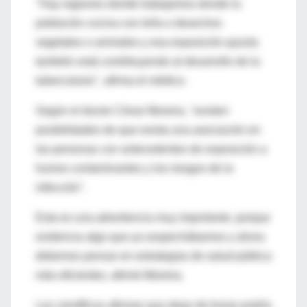
"Hay regiones donde trabajamos donde la
población cocina con leña o desechos
vegetales o animales y esa exposición quizás
también está contribuyendo al desarrollo de la
tuberculosis", afirma el médico.
Según el doctor César Moreira, "existen
posibilidades de que exista una asociación en
las personas con antecedentes de exposición a
humos contaminantes y los riesgos de la
infección".
Esta es una advertencia muy importante, porque
evidencia algo que ya sospechábamos y ahora
debemos pensar en estrategias de salud pública
más eficientes, afirmó Moreira.
Los científicos afirman que dejar de fumar podría