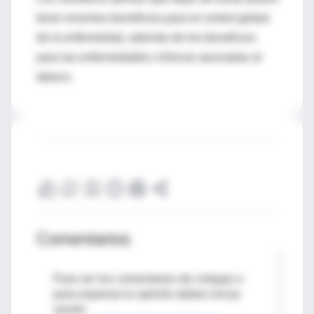
tener enormes beneficios para el control global
de la enfermedad, además de los beneficios
para las enfermedades crónicas asociadas al
tabaco.
Comentarios
Para ver los comentarios de colegas o
para expresar tu opinión debes iniciar
sesión