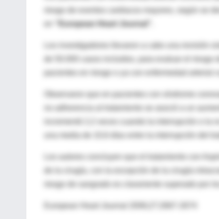
riesgo de eventos cardiacos mayores, según se des
en
“European Heart Journal”.
Los investigadores llevaron a cabo una revisión s
de 50.000 casos incluidos, para evaluar el riesgo d
pacientes en riesgo o ya con enfermedad arterial c
Observaron que en pacientes con síndrome coronari
no adherencia al tratamiento se asoció a un aumen
incrementó 2,2 veces cuando la interrupción o la n
una media de 10,6 días entre la interrupción del tr
Los autores concluyen que el tratamiento con Aspi
de la cirugía, con la excepción de la cirugía intrac
riesgo de sangrado es claramente superado por los
European Heart Journal 2006;27:2667-2674