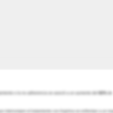
ratamiento o la no adherencia se asoció a un aumento del
82%
de
ue interrumpen el tratamiento con Aspirina se enfrentan a un m