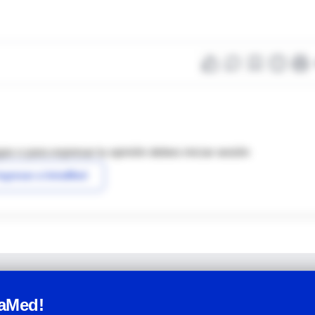
as o para expresar tu opinión debes iniciar sesión
ngresar a IntraMed
raMed!