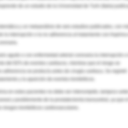
prende de un estudio de la Universidad de Turín (Italia) publi
istemática y un metaanálisis de seis estudios publicados, con m
e la interrupción o la no adherencia al tratamiento con Aspirina
oronaria.
o agudo o con enfermedad arterial coronaria la interrupción o 
to del 82% de eventos cardiacos, mientras que el riesgo se
o adherencia se producía antes de cirugía cardiaca. Se registró
atamiento y la aparición de eventos trombóticos.
rina en estos pacientes no debe ser interrumpido, tampoco ante
raneal y posiblemente de la prostatectomía transuretral, ya que e
 riesgos trombóticos cardiovasculares.