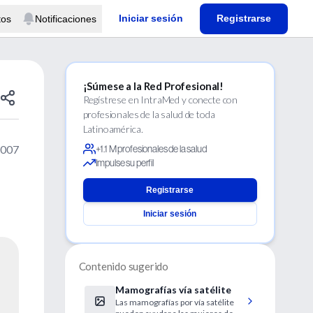
Iniciar sesión
Registrarse
tos
Notificaciones
¡Súmese a la Red Profesional!
Regístrese en IntraMed y conecte con
profesionales de la salud de toda
Latinoamérica.
2007
+1.1 M profesionales de la salud
Impulse su perfil
Registrarse
Iniciar sesión
Contenido sugerido
Mamografías vía satélite
Las mamografías por vía satélite