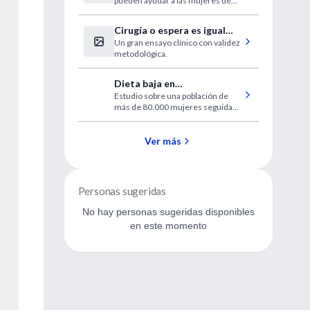
pueden ayudar a las mujeres de
las zonas rurales.
Cirugía o espera es igual
Un gran ensayo clínico con validez
para la hernia de disco
metodológica.
Dieta baja en
Estudio sobre una población de
carbohidratos y riesgo
más de 80.000 mujeres seguidas
coronario en mujeres
durante 20 años.
Ver más
Personas sugeridas
No hay personas sugeridas disponibles
en este momento