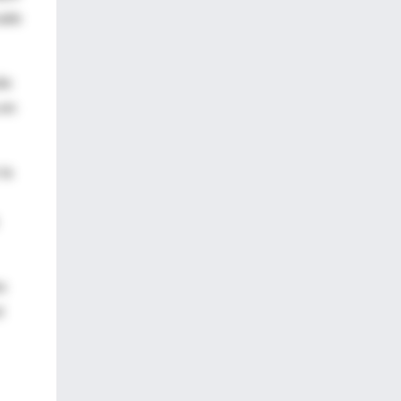
cado
ás
 en
la
s
l