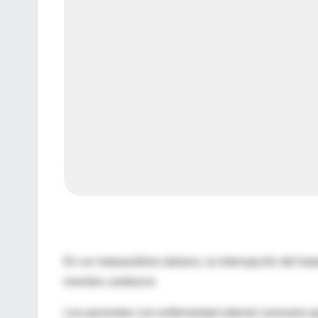
En un metaanálisis italiano, la interrupción del t
eventos cardiacos
Los pacientes con enfermedad arterial coronaria q