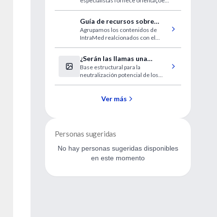
especialistas fornece orientações
em pacientes com COVID-
e recomendações práticas para o
19
tratamento do diabetes durante a
Guía de recursos sobre
pandemia
Agrupamos los contenidos de
Coronavirus (1era. parte)
IntraMed realcionados con el
brote de COVID-19 debida al virus
SARS-CoV-2 para facilitar su acceso
¿Serán las llamas una
a los colegas
Base estructural para la
solución contra el
neutralización potencial de los
coronavirus?
virus betacorona por anticuerpos
de camélido de dominio único
Ver más
Personas sugeridas
No hay personas sugeridas disponibles
en este momento