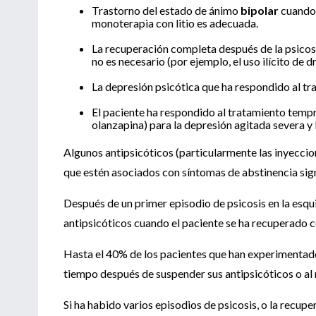
Trastorno del estado de ánimo
bipolar
cuando 
monoterapia con litio es adecuada.
La recuperación completa después de la psicosi
no es necesario (por ejemplo, el uso ilícito de 
La depresión psicótica que ha respondido al tra
El paciente ha respondido al tratamiento tempr
olanzapina) para la depresión agitada severa y 
Algunos antipsicóticos (particularmente las inyecci
que estén asociados con síntomas de abstinencia sign
Después de un primer episodio de psicosis en la esqu
antipsicóticos cuando el paciente se ha recuperado
Hasta el 40% de los pacientes que han experimentad
tiempo después de suspender sus antipsicóticos o al 
Si ha habido varios episodios de psicosis, o la recu