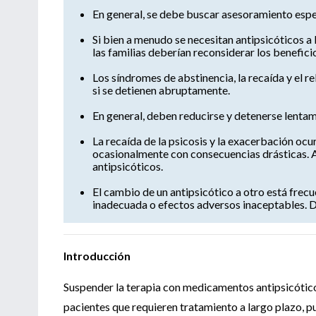
En general, se debe buscar asesoramiento espec
Si bien a menudo se necesitan antipsicóticos a 
las familias deberían reconsiderar los benefici
Los síndromes de abstinencia, la recaída y el r
si se detienen abruptamente.
En general, deben reducirse y detenerse lenta
La recaída de la psicosis y la exacerbación ocu
ocasionalmente con consecuencias drásticas. 
antipsicóticos.
El cambio de un antipsicótico a otro está fre
inadecuada o efectos adversos inaceptables. D
Introducción
Suspender la terapia con medicamentos antipsicóticos 
pacientes que requieren tratamiento a largo plazo, pu