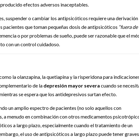
n producido efectos adversos inaceptables.
s, suspender o cambiar los antipsicóticos requiere una derivación
 los pacientes que toman pequeñas dosis de antipsicóticos
“fuera de
emencia o por problemas de sueño, puede ser razonable que el mé
nto con un control cuidadoso.
como la olanzapina, la quetiapina y la risperidona para indicacione
 complementario de la
depresión mayor severa
cuando se necesit
o mientras se espera que los antidepresivos surtan efecto.
do un amplio espectro de pacientes (no solo aquellos con
os, a menudo en combinación con otros medicamentos psicotrópico
óticos a largo plazo, especialmente cuando el tratamiento de un
embargo, el uso de antipsicóticos a largo plazo puede tener graves