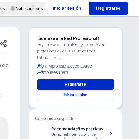
Iniciar sesión
Registrarse
tos
Notificaciones
¡Súmese a la Red Profesional!
Regístrese en IntraMed y conecte con
profesionales de la salud de toda
Latinoamérica.
2020
+1.1 M profesionales de la salud
Impulse su perfil
Registrarse
a
Iniciar sesión
Contenido sugerido
Recomendações práticas
Um painel internacional de
para o manejo do diabetes