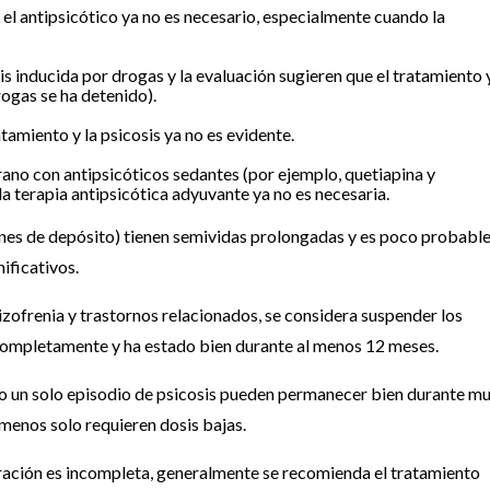
el antipsicótico ya no es necesario, especialmente cuando la
s inducida por drogas y la evaluación sugieren que el tratamiento 
drogas se ha detenido).
tamiento y la psicosis ya no es evidente.
ano con antipsicóticos sedantes (por ejemplo, quetiapina y
la terapia antipsicótica adyuvante ya no es necesaria.
ones de depósito) tienen semividas prolongadas y es poco probabl
ificativos.
izofrenia y trastornos relacionados, se considera suspender los
 completamente y ha estado bien durante al menos 12 meses.
o un solo episodio de psicosis pueden permanecer bien durante m
menos solo requieren dosis bajas.
peración es incompleta, generalmente se recomienda el tratamiento