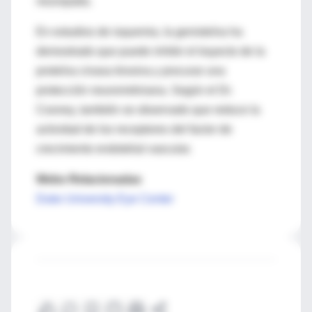
neuropatía.
En estudios de isquemia, la genisteína ha
demostrado que puede inhibir el trayecto de la
proteína cinasa tirosina y procurar una
protección neurorretiniana. Según el Dr.
Cooney, también se observado que reduce la
actividad de los receptores del factor de
crecimiento endotelial vascular.
Webs Relacionadas
Duke University Eye Center