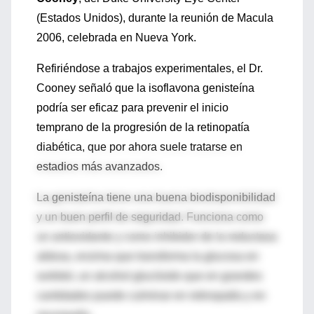
(Estados Unidos), durante la reunión de Macula
2006, celebrada en Nueva York.
Refiriéndose a trabajos experimentales, el Dr.
Cooney señaló que la isoflavona genisteína
podría ser eficaz para prevenir el inicio
temprano de la progresión de la retinopatía
diabética, que por ahora suele tratarse en
estadios más avanzados.
La genisteína tiene una buena biodisponibilidad
y un buen perfil de seguridad. Funciona como
un antioxidante y como inhibidor de la reductasa
aldosa, enzima que transforma la glucosa en
sorbitol, un alcohol glucósido que en grandes
cantidades puede culminar en retinopatía y en