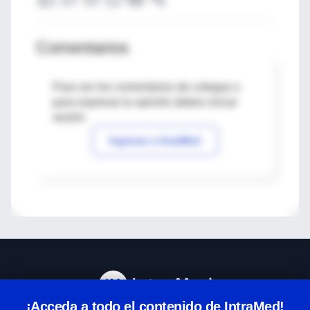
Comentarios
Para ver los comentarios de colegas o
para expresar tu opinión debes iniciar
sesión
Ingresar a IntraMed
¡Acceda a todo el contenido de IntraMed!