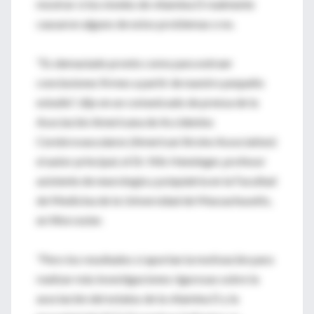
mostrar si los niveles de vitamina D realmente
causaron alguno de estos problemas o no.
"Es demasiado pronto como para extraer
conclusiones firmes a partir de nuestro pequeño
estudio", dijo en un comunicado de prensa de la
Asociación Americana de Accidentes
Cerebrovasculares (American Stroke Association)
el autor principal, el Dr. Nils Henninger, profesor
asistente de neurología y psiquiatría en la Facultad
de Medicina de la Universidad de Massachusetts,
en Worcester.
"Pero los resultados sí aportan la motivación para
realizar más investigaciones rigurosas sobre la
asociación del estatus de la vitamina D y la