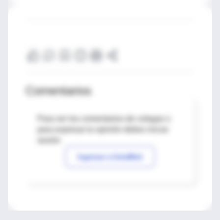
Comentarios
Para ver los comentarios de colegas o
para expresar tu opinión debes iniciar
sesión
Ingresar a IntraMed