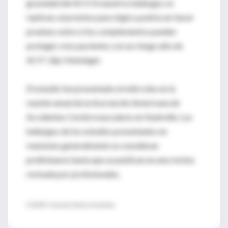
gravedad del ACV. Si nuestros hallazgos se
replican, el próximo paso lógico podría ser hacer
pruebas sobre si los complementos pueden
proteger a los pacientes con un riesgo alto de
ACV", dijo Henninger.
El estudio fue presentado el miércoles en la
reunión anual de la Asociación Americana de
Accidentes Cerebrovasculares en Nashville. Los
hallazgos de los estudios presentados en
reuniones generalmente se consideran
preliminares hasta que se publican en una revista
revisada por profesionales.
FUENTE: American Stroke Association