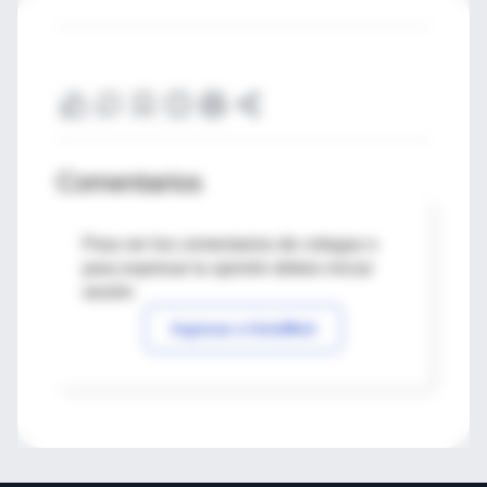
Comentarios
Para ver los comentarios de colegas o
para expresar tu opinión debes iniciar
sesión
Ingresar a IntraMed