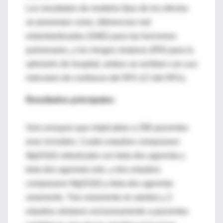
Los resultados de modelos fijos de los efectos
se presentan como, diferencias mal
estandardizadas (SMD) para las funciones
pulmonares, y los riesgos relativos (RR) para la
admisión de hospital; ambos se exhiben con sus
intervalos de confianza del 95% (CI del 95%).
Resultados principales:
Seis ensayos que implicaban a 296 pacientes
eran incluídos. Cuatro estudios compararon
MgSO(4) nebulizado con beta dos agonista y
beta dos agonista solo, y dos estudios
compararon MgSO(4) y beta dos agonista
solamente. Tres solamente en adultos y 2
estudios alistaron exclusivamente a pacientes