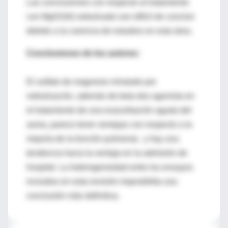
Las conclusiones con respecto al tratamiento
con MgSO(4) nebulizado son difícil de concluir
debido a la carencia de estudios en esta área.
Conclusiones de los autores:
El sulfato de magnesio inhalado por
nebulización, además de beta dos agonista en
el tratamiento de una exacerbación aguda del
asma, parece tener ventajas con respecto a la
mejoría de la función pulmonar, y hay una
tendencia hacia la ventaja en la admisión de
hospital. La heterogeneidad entre los ensayos
incluidos en esta revisión imposibilita una
conclusión más definitiva.