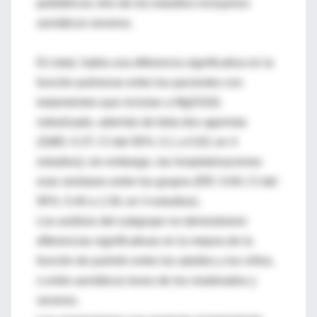
pediátricos; tres de los estudios incluyeron
asmáticos severos.
En total, había una diferencia significativa en la
función pulmonar entre los pacientes con
tratamientos que incluían a MgSO(4)
nebulizado, además de beta dos agonista
(SMD: 0.37; CI del 95%: 0.1 a 0.63; en 4
estudios); sin embargo, las hospitalizaciones
eran similares entre los grupos (RR: 0.64; CI del
95%: 0.40 a 1.04; en 3 estudios).
Los análisis del subgrupo no demostraron
diferencias significativas en la mejora de la
función de pulmón entre los adultos y los niños,
o entre asmáticos leves de los moderados y
severos.