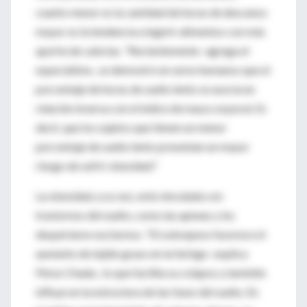
cuanto menor es la cantidad de horas de descanso
mayor es la tendencia a ingerir alimentos con más
aporte de calorías. "Recientemente -agrega el
especialista-, se demostró en seres humanos que el
porcentaje de horas de sueño lento se asocia en
relación inversa con el índice de masa corporal. Es
decir, que los sujetos que tienen un menor
porcentaje de sueño lento presentan un mayor
riesgo de sufrir obesidad."
La obesidad, a su vez, está vinculada con
trastornos del sueño, como las apneas y los
despertares nocturnos. "El sobrepeso favorece el
aumento de tejido graso en la faringe -explica
Pérez Chada-, lo que facilita su colapso y también
influye en la estructura de las fases del sueño. En