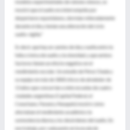
modelos experimentales de ratones obesos, se
mostró que el sueño era interrumpido por
despertares espontáneos, dormían reiteradamente
durante el día y tenían una alteración del ciclo
sueño-vigilia."
Es decir, que hay un camino de ida y vuelta entre la
falta crónica de sueño y la obesidad, y que ambos
factores tienen un efecto negativo en el
rendimiento escolar. Un estudio de Pérez Chada y
su equipo en más de 1800 chicos de alrededor de
13 años que concurrían a siete escuelas de cuatro
ciudades argentinas (Capital Federal, el
Conurbano, Paraná y Neuquén) mostró cómo
afectaban el rendimiento académico la
somnolencia diurna y los desórdenes del sueño. En
ese trabajo, por cada punto en la escala de