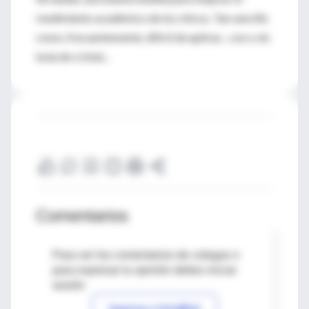
rendimiento académico de los chicos. Tan sencillo
como, frecuentemente, difícil de aplicar... con o sin
bola de cristal...
Comentarios
Para ver los comentarios de colegas o
para expresar tu opinión debes iniciar
sesión
Ingresar a IntraMed