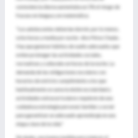
somnolencia diurna aumentaba un 5% el riesgo de
fracaso en lengua y en matemática.
"Los adolescentes deberían dormir, por lo menos,
ocho horas y media por noche -dice Pérez Chada-.
Hay que generar hábitos de sueño adecuados que
eviten prolongar las actividades sociales,
recreativas y culturales en horas de la noche. La
demanda de las obligaciones escolares con
horarios de estricto cumplimiento a los que
habitualmente se suma la doble escolaridad y
actividades extracurriculares requieren de una
cuidadosa estrategia personal, familiar y social
para garantizar un adecuado aprendizaje en una
etapa clave de la vida."
Sin dudas, una buena medida para mejorar el