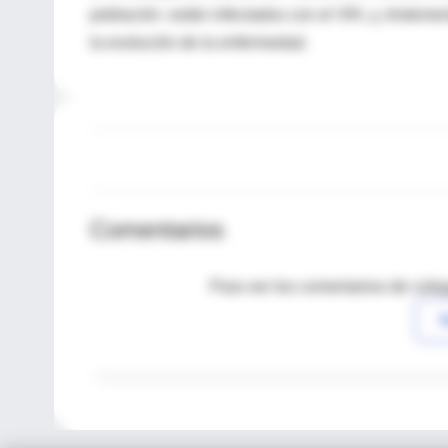
población- están infectados con el VIH, y, tristem
la evolución de la enfermedad.
Comentarios
Para ver los comentarios de coleg
I