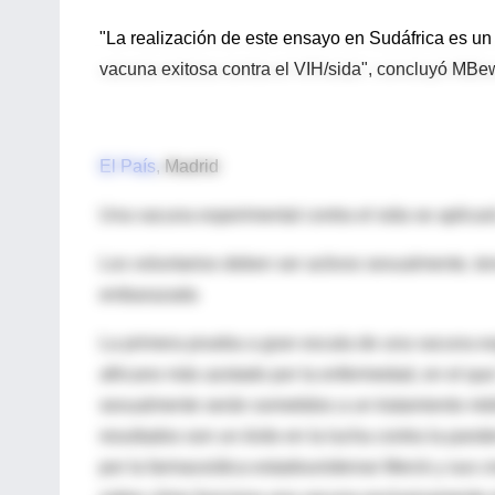
"La realización de este ensayo en Sudáfrica es u
vacuna exitosa contra el VIH/sida", concluyó MBe
El País
, Madrid
Una vacuna experimental contra el sida se aplicar
Los voluntarios deben ser activos sexualmente, ten
embarazada
La primera prueba a gran escala de una vacuna expe
africano más azotado por la enfermedad, en el que
sexualmente serán sometidos a un tratamiento méd
resultados son un éxito en la lucha contra la pan
por la farmaceútica estadounidense Merck y sus c