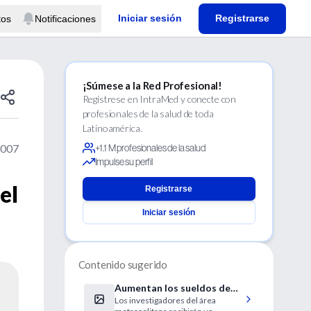
Iniciar sesión
Registrarse
tos
Notificaciones
¡Súmese a la Red Profesional!
Regístrese en IntraMed y conecte con
profesionales de la salud de toda
Latinoamérica.
2007
+1.1 M profesionales de la salud
Impulse su perfil
el
Registrarse
Iniciar sesión
Contenido sugerido
Aumentan los sueldos de
Los investigadores del área
más de 10.000 científicos de