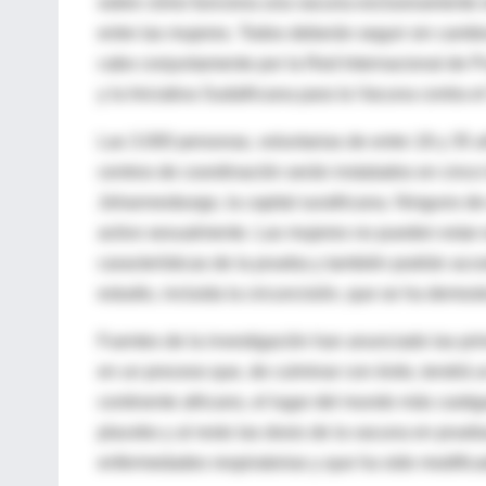
sobre cómo funciona una vacuna exclusivamente en
entre las mujeres. Todos deberán seguir sin cambi
cabo conjuntamente por la Red Internacional de P
y la Iniciativa Sudafricana para la Vacuna contra e
Las 3.000 personas, voluntarias de entre 18 y 35 a
centros de coordinación serán instalados en cinco
Johannesburgo, la capital surafricana. Ninguno de e
activo sexualmente. Las mujeres no pueden estar 
características de la prueba y también podrán acce
estudio, incluida la circuncisión, que se ha demos
Fuentes de la investigación han anunciado las pr
en un proceso que, de culminar con éxito, tendrá 
continente africano, el lugar del mundo más castig
placebo y al resto las dosis de la vacuna en prue
enfermedades respiratorias y que ha sido modific