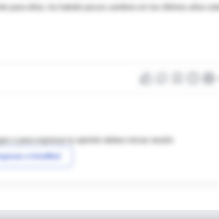
ente para ellos, ha habido pocos cambios en los últimos años so
as o para expresar tu opinión debes iniciar sesión
ngresar a IntraMed