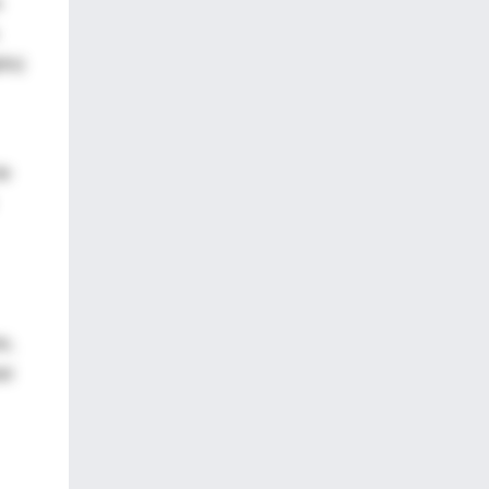
a
lés)
de
o,
el