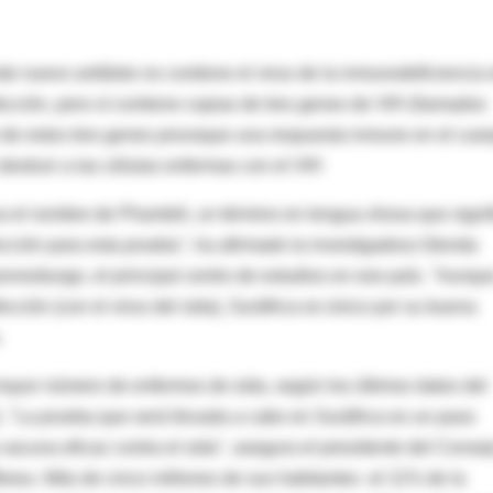
ste nuevo antídoto no contiene el virus de la inmunodeficiencia 
fección, pero sí contiene copias de tres genes de VIH (llamados
n de estos tres genes provoque una respuesta inmune en el cue
destruir a las células enfermas con el VIH
va el nombre de Phambili, un término en lengua xhosa que signi
lección para esta prueba", ha afirmado la investigadora Glenda
nnesburgo, el principal centro de estudios en ese país. "Aunqu
cción (con el virus del sida), Suráfrica es único por su buena
.
mayor número de enfermos de sida, según los últimos datos del
"La prueba que será llevada a cabo en Suráfrica es un paso
vacuna eficaz contra el sida", asegura el presidente del Conse
ewu. Más de cinco millones de sus habitantes -el 11% de la