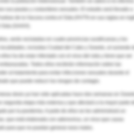
tre la población heterosexual. También se sabrá si es efectiv
os sus pautas y costumbres sexuales. El estudio será llevado a
ruebas de la Vacuna contra el Sida (HVTN en sus siglas en ing
l Sida (SAAVI).
ños, serán reclutadas en cuatro provincias surafricanas y los
 localidades, incluidas Ciudad del Cabo y Soweto, al suroeste 
llos ha de estar infectado con el virus del sida y tiene que ser
embarazadas. Todos ellos recibirán información sobre las
der al tratamiento para evitar infecciones sexuales durante el
trado que puede reducir los riesgos de contagio.
imeras dosis ya han sido aplicadas hace dos semanas en Sowet
un segunda etapa más extensa y que afectará a la mayor parte d
ado por la pandemia. A parte de ellos se les administrará un
bas, que está elaborada con adenovirus, un virus que causa
ado para que no puedan generar esos males.