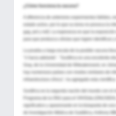
¿Cómo funciona la vacuna?
A diferencia de anteriores experimentos fallidos, e
estado activo, por lo que su toma no provoca la in
gag, pol y nef). La esperanza es que la exposició
para que produzca células que logren identificar y 
La prueba a larga escala de la posible vacuna lle
"ir hacia adelante". "Suráfrica es una excelente e
Gray, de la Universidad de Witwatersrand, en Joha
hay numerosos países con niveles similares de infe
infraestructura clínica", ha agregado esta científica
Suráfrica es la segunda nación del mundo con el 
Programa de la ONU para el VIH/Sida (ONUSIDA). 
significativo y apasionante en la búsqueda de una 
de Investigación Médica de Sudáfrica, Anthony MB