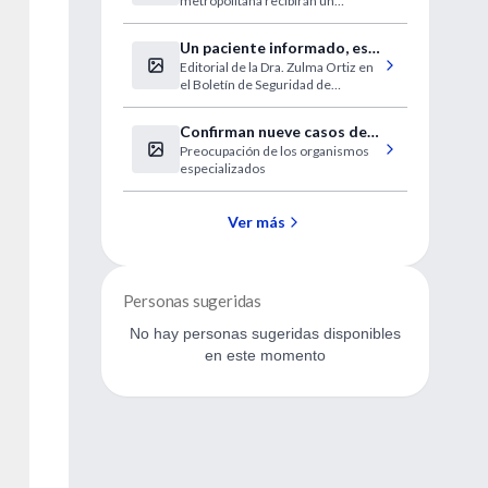
metropolitana recibirán un
todo el país
incentivo especial
Un paciente informado, es
Editorial de la Dra. Zulma Ortiz en
un paciente seguro
el Boletín de Seguridad de
Paciente y Error en Medicina.
Confirman nueve casos de
Preocupación de los organismos
dengue en Formosa
especializados
Ver más
Personas sugeridas
No hay personas sugeridas disponibles
en este momento