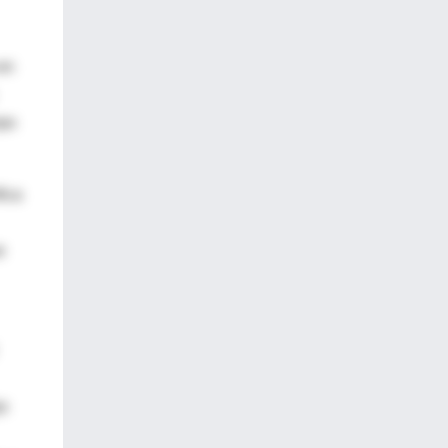
en
rpo
fica
e
jo