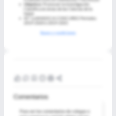
Objetivo:
Promover la Investigación
Científica en áreas de las Ciencias de la
Salud.
41º LLAMADO A CONCURSO Períodos
2019-2020 ó 2019-2021
Bases y condiciones
Comentarios
Para ver los comentarios de colegas o