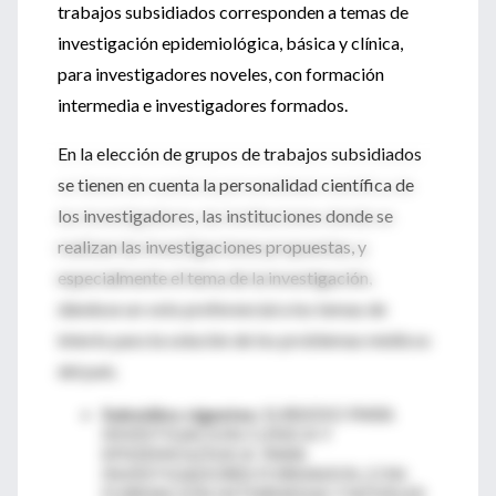
trabajos subsidiados corresponden a temas de
investigación epidemiológica, básica y clínica,
para investigadores noveles, con formación
intermedia e investigadores formados.
En la elección de grupos de trabajos subsidiados
se tienen en cuenta la personalidad científica de
los investigadores, las instituciones donde se
realizan las investigaciones propuestas, y
especialmente el tema de la investigación,
dándose un voto preferencial a los temas de
interés para la solución de los problemas médicos
del país.
Subsidios vigentes:
SUBSIDIO PARA
INVESTIGACION CLÍNICA Y
EPIDEMIOLÓGICA PARA
INVESTIGADORES FORMADOS, CON
FORMACIÓN INTERMEDIA Y NÓVELES