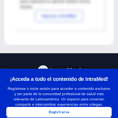
para expresar tu opinión debes iniciar
sesión
Ingresar a IntraMed
¡Acceda a todo el contenido de IntraMed!
Centro de Ayuda
Regístrese o inicie sesión para acceder a contenido exclusivo
y ser parte de la comunidad profesional de salud más
relevante de Latinoamérica. Un espacio para conectar,
Términos y condiciones
compartir e intercambiar experiencias entre colegas.
| Políticas de privacidad
Registrarse
| Todos los derechos reservados | Copyright 1997-2026