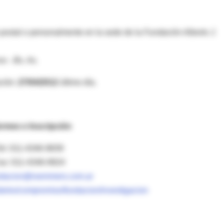
 postal o personalmente en la sede de la
Fundación Alberto J.
s - Bs. As.
ción:
27/04/2012
último día.
ormes e Inscripción
el: 011-4346-9839
ax: 011-4346-9924
ndacion@roemmers.com.ar
e/es/compromiso/fundacion/investigacion