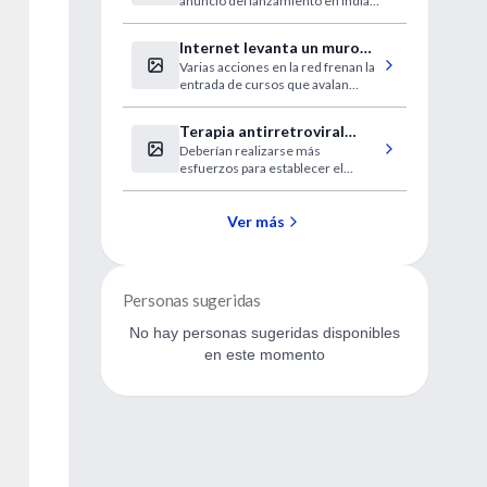
anuncio del lanzamiento en India
para países pobres
de tabletas portátiles por apenas
35 dólares.
Internet levanta un muro
Varias acciones en la red frenan la
contra la pseudociencia
entrada de cursos que avalan
teorías no probadas
científicamente en las
Terapia antirretroviral
universidades españolas.
Deberían realizarse más
temprana
esfuerzos para establecer el
diagnóstico de la infección lo antes
posible luego del parto.
Ver más
Personas sugeridas
No hay personas sugeridas disponibles
en este momento