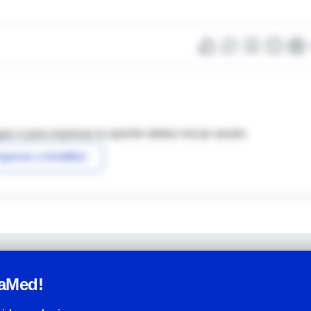
as o para expresar tu opinión debes iniciar sesión
ngresar a IntraMed
raMed!