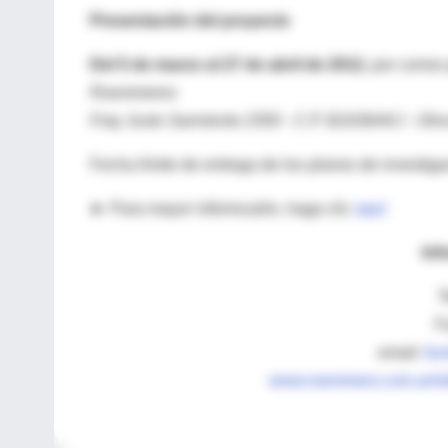
Presentación del proyecto
Del 5 de marzo al 27 de abril de 2012,
por correo
Roemmeres
Fray Justo Sarmiento 2350 - C.P. B1636AKJ - Olivo
Fecha límite de entrega de los planes de investiga
► Para mayor informcaión, haga clic
aquí
Inf
T
F
email:
fu
www.roemmers.com.ar/sit