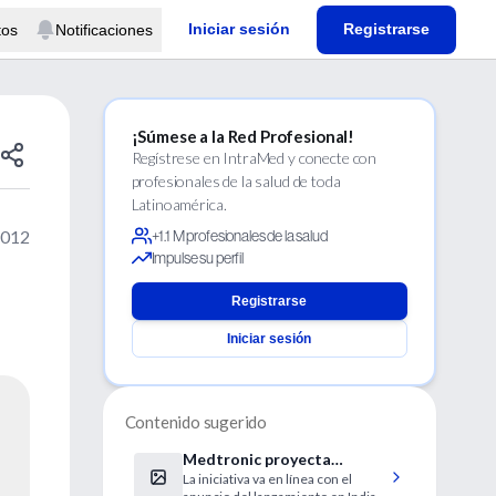
Iniciar sesión
Registrarse
tos
Notificaciones
¡Súmese a la Red Profesional!
Regístrese en IntraMed y conecte con
profesionales de la salud de toda
Latinoamérica.
2012
+1.1 M profesionales de la salud
Impulse su perfil
Registrarse
Iniciar sesión
Contenido sugerido
Medtronic proyecta
La iniciativa va en línea con el
marcapasos de bajo costo