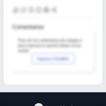
Comentarios
Para ver los comentarios de colegas o
para expresar tu opinión debes iniciar
sesión
Ingresar a IntraMed