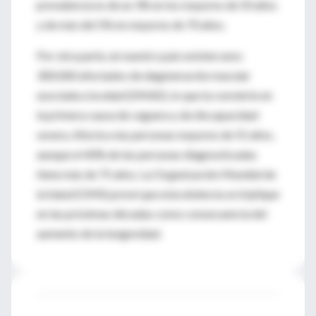
prevalencia es de un 3% en los mayores de 50 años
y de más del 5% en mayores de 70 años.
Por otra parte, en nuestro país existen unos
300.000 afectados de degeneración macular
asociada a la edad (DMAE), lo que la convierte en
la primera causa de ceguera y de discapacidad
severa. Afecta a las personas mayores de 55 años,
aunque el 40% de las personas diagnosticadas
tiene más de 75 años. La Organización Mundial de
la Salud (OMS) prevé que esta dolencia se triplique
en las próximas décadas como consecuencia del
aumento de la longevidad.