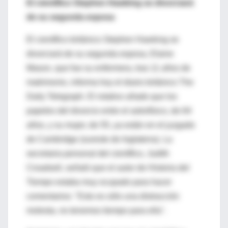
El científico Stephen Hawking se divorciará
de su segunda esposa
El científico británico Stephen Hawking se
divorciará de su segunda esposa, Elaine
Mason, que fue su enfermera, tras 11 años de
matrimonio, informa hoy el diario británico The
Daily Telegraph. El rotativo añade que los
papeles del divorcio entre el astrofísico, de 64
años, y su mujer, de 55, ya están en el juzgado
de Cambridge (sureste de Inglaterra). La
secretaria personal del científico, Judith
Croadsell, señaló que el autor de Historia del
Tiempo estaba muy ocupado para hacer
comentarios: "Esto es sólo una distracción
molesta, no tenemos tiempo para ella".