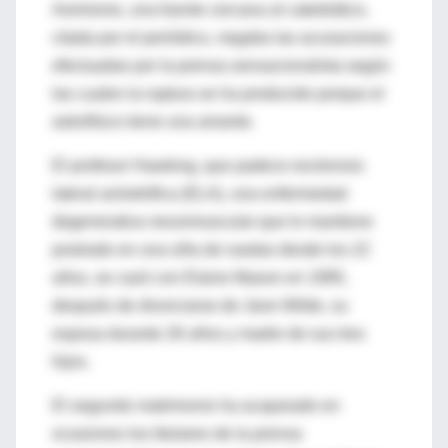
Asimismo, una fuente cercana al catedrático,
citada por el periódico, negaba las acusaciones
efectuadas por la prensa sensacionalista según
las cuales la ruptura se ha producido porque el
astrofísico tiene una amante.
El profesor Hawking, que padece esclerosis
lateral amiotrófica (ELA), una enfermedad
degenerativa neuromuscular que lo mantiene
postrado en una silla de ruedas desde los 22
años, se casó con Elaine Mason en 1995,
después de divorciarse de Jane Wilde, su
esposa durante 26 años y madre de sus tres
hijos.
El segundo matrimonio ha acaparado en
ocasiones los titulares de la prensa