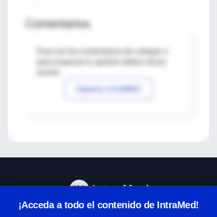
Comentarios
Para ver los comentarios de colegas o
para expresar tu opinión debes iniciar
sesión
Ingresar a IntraMed
¡Acceda a todo el contenido de IntraMed!
Centro de Ayuda