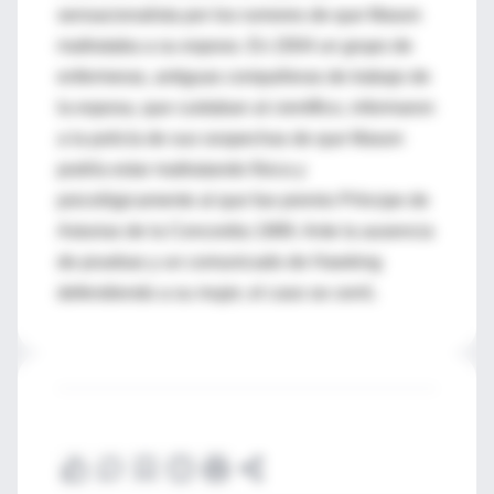
sensacionalista por los rumores de que Mason
maltrataba a su esposo. En 2004 un grupo de
enfermeras, antiguas compañeras de trabajo de
la esposa, que cuidaban al científico, informaron
a la policía de sus sospechas de que Mason
podría estar maltratando física y
psicológicamente al que fue premio Príncipe de
Asturias de la Concordia 1989. Ante la ausencia
de pruebas y un comunicado de Hawking
defendiendo a su mujer, el caso se cerró.