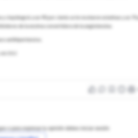
 y clopidogrel, a un 90 por ciento se le recetaron estatinas y un 70
ibidores de la enzima convertidora de la angiotensina.
aco antihipertensivo.
 del 2012
as o para expresar tu opinión debes iniciar sesión