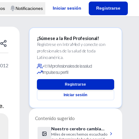
Iniciar sesión
Registrarse
tos
Notificaciones
¡Súmese a la Red Profesional!
Regístrese en IntraMed y conecte con
profesionales de la salud de toda
Latinoamérica.
2012
+1.1 M profesionales de la salud
Impulse su perfil
Registrarse
Iniciar sesión
e.
Contenido sugerido
Nuestro cerebro cambia
Miles de veces hemos escuchado
con cada experiencia