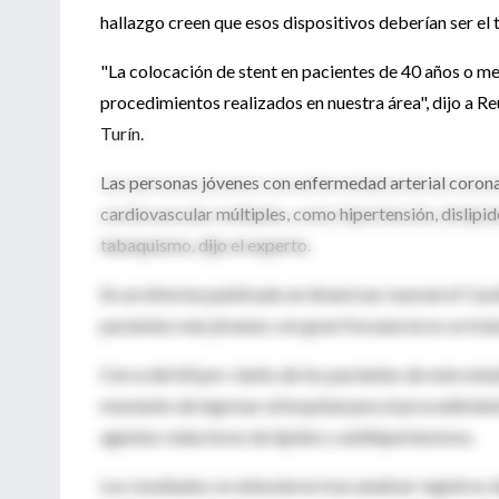
hallazgo creen que esos dispositivos deberían ser el 
"La colocación de stent en pacientes de 40 años o me
procedimientos realizados en nuestra área", dijo a R
Turín.
Las personas jóvenes con enfermedad arterial coronar
cardiovascular múltiples, como hipertensión, dislipi
tabaquismo, dijo el experto.
En un informe publicado en American Journal of Cardi
pacientes más jóvenes con gran frecuencia no se tra
Cerca del 60 por ciento de los pacientes de este estu
momento de ingresar al hospital para el procedimien
agentes reductores de lípidos o antihipertensivos.
Los resultados se obtuvieron tras analizar registros