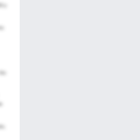
05 y
to
 No
de
ón,