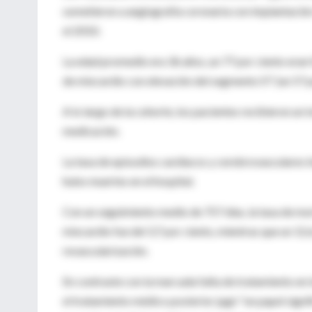
sometieron a angiografía coronaria con implantación 
el 2010.
La edad promedio era 36 años, un 77 por ciento eran 
de miocardio con elevación del segmento ST (un 57 p
A lo largo de la cohorte, los pacientes recibieron un
medicación.
La tasa de episodios cardíacos y cerebrovasculares im
hubo muertes en el hospital.
Con un seguimiento medio de 757 días, la tasa de mort
miocardio fue del 3,7 por ciento, mientras que un 12
revascularización.
En contraste con la marcada falta de tratamiento en l
el tratamiento médico posterior jugó "un papel signif