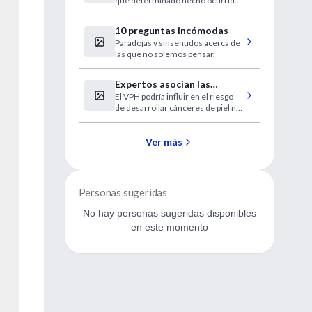
que determinado hecho ocurrido
a una persona le había cambiado la
vida.
10 preguntas incómodas
Paradojas y sinsentidos acerca de
las que no solemos pensar.
Expertos asocian las
El VPH podría influir en el riesgo
verrugas genitales con
de desarrollar cánceres de piel no
varios cánceres
melanoma.
Ver más
Personas sugeridas
No hay personas sugeridas disponibles
en este momento