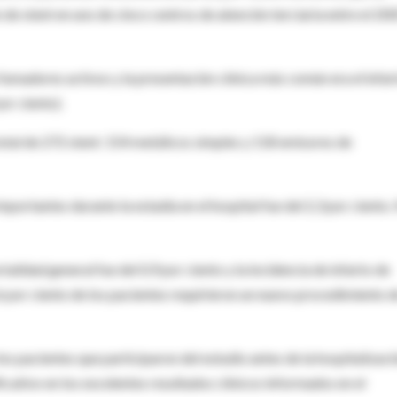
de stent en uno de cinco centros de atención terciaria entre el 20
fumadores activos y la presentación clínica más común era el infar
or ciento).
 total de 272 stent: 154 metálicos simples y 118 emisores de
portantes durante la estadía en el hospital fue del 2,3 por ciento.
alidad general fue del 0,9 por ciento y la incidencia de infarto de
,6 por ciento de los pacientes requirieron un nuevo procedimiento 
os pacientes que participaron del estudio antes de la hospitalizaci
icativo en los excelentes resultados clínicos informados en el