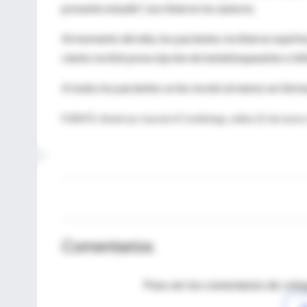
presente estudio", escribieron los autores.
Al momento del alta, los pacientes recibieron aspirina
ciento recibió prescripción de betabloqueantes e inh
A todos los pacientes se les recetó al menos un fárm
FUENTE: American Journal of Cardiology, online 22 de marzo
Comentarios
Para ver los comentarios de coleg