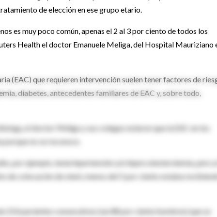
tratamiento de elección en ese grupo etario.
nos es muy poco común, apenas el 2 al 3 por ciento de todos los
euters Health el doctor Emanuele Meliga, del Hospital Mauriziano 
ia (EAC) que requieren intervención suelen tener factores de ries
demia, diabetes, antecedentes familiares de EAC y, sobre todo,
ology, el doctor Meliga y sus colegas notaron que la EAC en los
ta porque no se reconoce.
dio, por ejemplo, tenía hipertensión y/o hipercolesterolemia, pero a
to de colocación de stent, menos del 5 por ciento estaba recibien
 de 214 pacientes consecutivos (un 88 por ciento hombres) que se