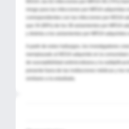
MSSA; las 62 infecciones por MRSA 46 (74%) fuero
riesgo para las infecciones por MRSA adquiridas e
correspondientes con las infecciones por MSSA ad
que 34 (89%) de los 38 aislamientos por MRSA ad
y distinta a los aislamientos por MRSA adquiridos
A partir de estos hallazgos, los investigadores c
reemplazado al MSSA adquirido en la comunidad 
de susceptibilidad antimicrobiana y la subtipifi
presente fuera de las instituciones médicas y los
similares a la estudiada.