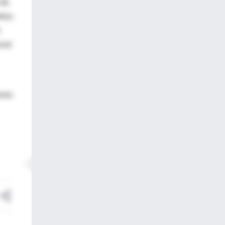
 de
llos
onal
ones