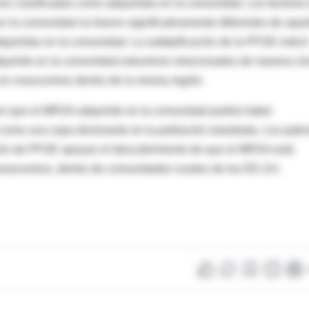
n clasificadas como adquiridas en la comunidad. Los factores
n la comunidad no fueron significativamente diferentes de aque
quiridas en la comunidad. La subtipificación de la PFGE indicó
quirido en la comunidad estuvieron relacionados de manera cl
 en nosocomios dentro de la misma región.
reen que el MRSA adquirido en la comunidad podría haber
como una cepa dominante en la población estudiada. Los patr
cación de PFGE apoyan el descubrimiento de que el MRSA está
 nosocomios, dentro de comunidades rurales de los EE.UU.