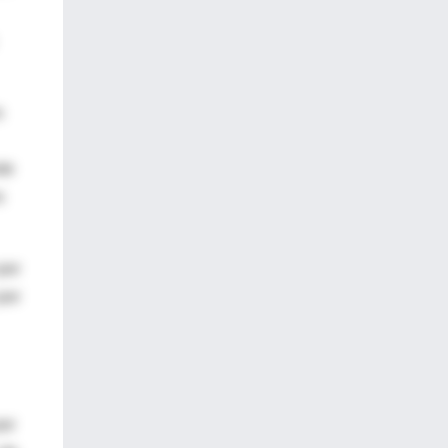
s
te
s
por
por
por