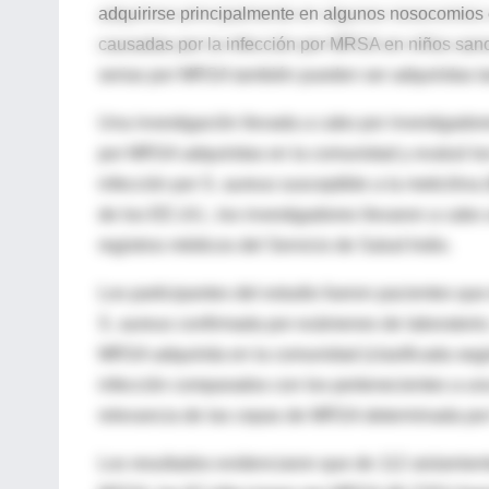
adquirirse principalmente en algunos nosocomios 
causadas por la infección por MRSA en niños sano
serias por MRSA también pueden ser adquiridas t
Una investigación llevada a cabo por investigado
por MRSA adquiridas en la comunidad y evaluó los
infección por S. aureus susceptible a la meticili
de los EE.UU., los investigadores llevaron a cabo 
registros médicos del Servicio de Salud Indio.
Los participantes del estudio fueron pacientes qu
S. aureus confirmada por exámenes de laboratorio.
MRSA adquirida en la comunidad (clasificada según 
infección comparados con los pertenecientes a un
relevancia de las cepas de MRSA determinada por 
Los resultados evidenciaron que de 112 aislamien