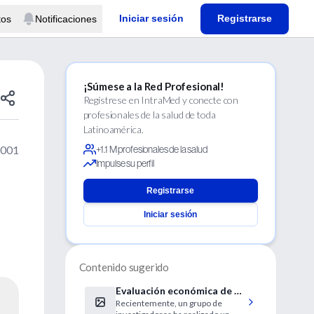
Iniciar sesión
Registrarse
tos
Notificaciones
¡Súmese a la Red Profesional!
Regístrese en IntraMed y conecte con
profesionales de la salud de toda
Latinoamérica.
2001
+1.1 M profesionales de la salud
Impulse su perfil
Registrarse
Iniciar sesión
Contenido sugerido
Evaluación económica de un
Recientemente, un grupo de
régimen de 2 dosis de