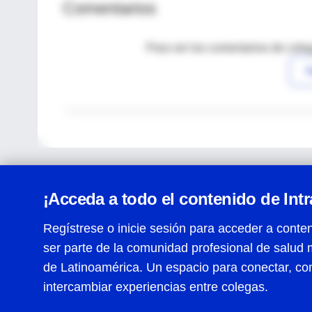
Comentarios
Para ver los comentarios de coleg
I
¡Acceda a todo el contenido de Int
Regístrese o inicie sesión para acceder a conten
ser parte de la comunidad profesional de salud 
Centro de Ayuda
de Latinoamérica. Un espacio para conectar, co
Términos y condiciones
| Políticas de privacidad
| Todos
intercambiar experiencias entre colegas.