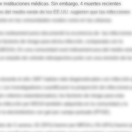
e instituciones médicas. Sin embargo, 4 muertes recientes
s del medio-oeste de los EE.UU. sugieren que las infecciones
anto en las comunidades rurales como en las urbanas.
res norteamericanos documentó la ocurrencia de las infeccione
 factores de riesgo para dicha infección, comparada con la
na (MSSA). En una comunidad rural indioamericana del medio-oes
un estudio de cohorte retrospectivo junto con una revisión de lo
e durante el año 1997 habían sido diagnosticados con infección 
 Los investigadores cuantificaron la proporción de infecciones 
criterios estandarizados), los factores de riesgo para esta
a infección por MSSA también adquirida en la comunidad y la
la electroforésis con gel por campo pulsado (PFGE).
tos de S aureus, 62 (55%) fueron por MRSA y 50 (45%) fueron 