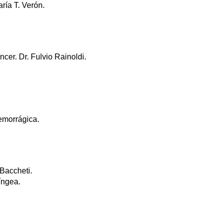
aría T. Verón.
ncer. Dr. Fulvio Rainoldi.
hemorrágica.
 Baccheti.
íngea.