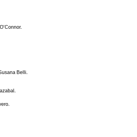
 O’Connor.
Susana Belli.
razabal.
vero.