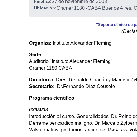
Finaliza:
27 de noviembre de 2008
Ubicación:
Cramer 1180
-
CABA Buenos Aires, C
"Soporte clínico de 
(Declar
Organiza:
Instituto Alexander Fleming
Sede:
Auditorio "Instituto Alexander Fleming"
Cramer 1180 CABA
Directores:
Dres. Reinaldo Chacón y Marcelo Zy
Secretario:
Dr.Fernando Díaz Couselo
Programa científico
03/04/08
Introducción al curso. Generalidades. Dr. Reinal
Derrame pericárdico maligno. Dr. Marcelo Zylber
Valvulopatías: por tumor carcinoide. Masas valvul