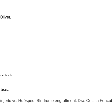
Oliver.
avazzi.
 ósea.
njerto vs. Huésped. Síndrome engraftment. Dra. Cecilia Foncub