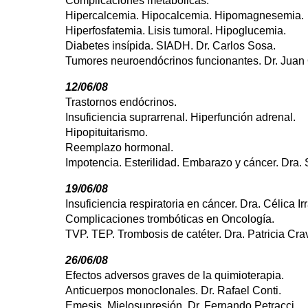
Complicaciones metabólicas.
Hipercalcemia. Hipocalcemia. Hipomagnesemia.
Hiperfosfatemia. Lisis tumoral. Hipoglucemia.
Diabetes insípida. SIADH. Dr. Carlos Sosa.
Tumores neuroendócrinos funcionantes. Dr. Juan
12/06/08
Trastornos endócrinos.
Insuficiencia suprarrenal. Hiperfunción adrenal.
Hipopituitarismo.
Reemplazo hormonal.
Impotencia. Esterilidad. Embarazo y cáncer. Dra. 
19/06/08
Insuficiencia respiratoria en cáncer. Dra. Célica Ir
Complicaciones trombóticas en Oncología.
TVP. TEP. Trombosis de catéter. Dra. Patricia Cra
26/06/08
Efectos adversos graves de la quimioterapia.
Anticuerpos monoclonales. Dr. Rafael Conti.
Emesis. Mielosupresión. Dr. Fernando Petracci.