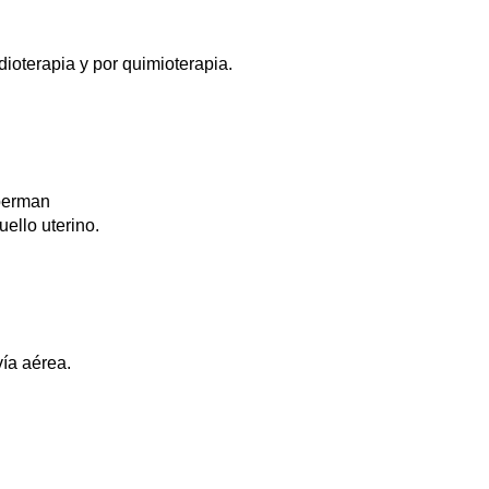
dioterapia y por quimioterapia.
lberman
ello uterino.
ía aérea.