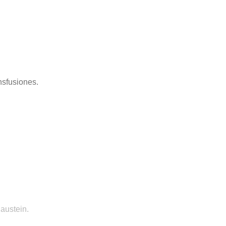
nsfusiones.
austein.