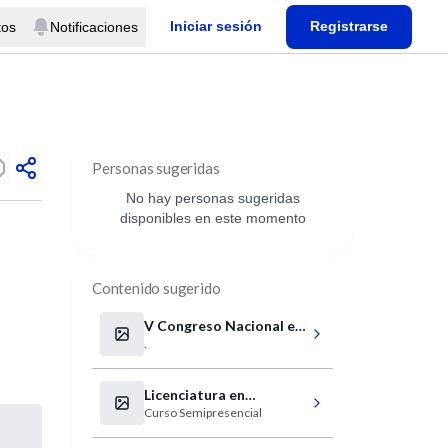
Iniciar sesión
Registrarse
tos
Notificaciones
Personas sugeridas
No hay personas sugeridas
disponibles en este momento
Contenido sugerido
V Congreso Nacional e
.
Internacional de
Gastroenterología y
Endoscopia Digestiva
Licenciatura en
Curso Semipresencial
Enfermería