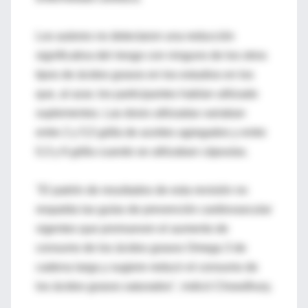
Los autores no detectaron una reducción
significativa del riesgo con ninguno de los otros
tipos de ácidos grasos en los estudios en los
que, al azar, los participantes habían utilizado
suplementos. Las dosis utilizadas variaban
entre 2 y 5,5 g/día de aceites agregados y entre
0,3 y 6 g/día cuando se utilizaban cápsulas.
"El patrón de resultados de esta revisión no
respalda las guías de prevención cardiovascular
vigentes que promueven el aumento de
consumo de los ácidos grasos Omega 3 de
cadena larga y sugiere reducir el consumo de
los ácidos grasos saturados", indicó Chowdhury.