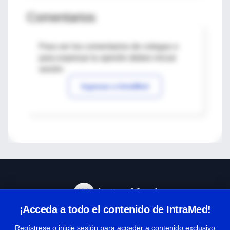
Comentarios
Para ver los comentarios de colegas o
para expresar tu opinión debes iniciar
sesión
Ingresar a IntraMed
¡Acceda a todo el contenido de IntraMed!
Centro de Ayuda
Regístrese o inicie sesión para acceder a contenido exclusivo