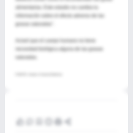
alimentarias. Este estudio no cambia la
información sobre el efecto adverso de las
grasas saturadas".
Aclaró que el cuerpo humano no tiene
necesidad biológica alguna de las grasas
saturadas.
FUENTE: Annals of Internal Medicine