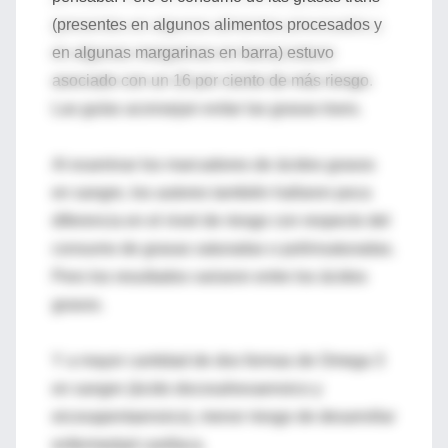
(presentes en algunos alimentos procesados y
en algunas margarinas en barra) estuvo
asociado con un 16 por ciento de más riesgo.
Las guías aconsejan evitar las grasas trans.
Al examinar los marcadores de ácidos grasos
en sangre, los autores también hallaron poca
diferencia en el nivel de riesgo con respecto del
consumo de grasas saturadas o poliinsaturadas.
Pero los resultados variaron entre los ácidos
grasos.
Y a mayor cantidad de dos formas de Omega 3
en sangre (ácido docosahexaenoico y
eicosapentaenoico), menor riesgo de desarrollar
enfermedad cardíaca.