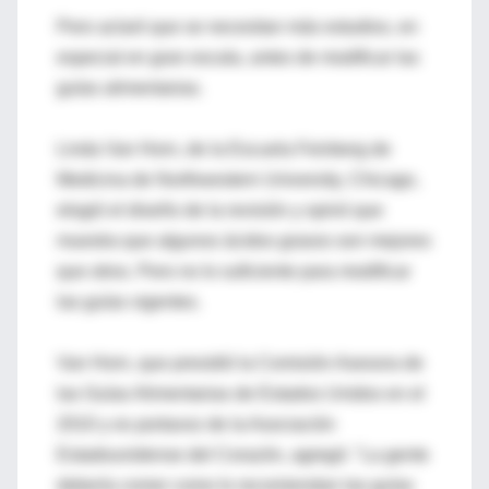
Pero aclaró que se necesitan más estudios, en
especial en gran escala, antes de modificar las
guías alimentarias.
Linda Van Horn, de la Escuela Feinberg de
Medicina de Northwestern University, Chicago,
elogió el diseño de la revisión y opinó que
muestra que algunos ácidos grasos son mejores
que otros. Pero no lo suficiente para modificar
las guías vigentes.
Van Horn, que presidió la Comisión Asesora de
las Guías Alimentarias de Estados Unidos en el
2010 y es portavoz de la Asociación
Estadounidense del Corazón, agregó: "La gente
debería comer como lo recomiendan las guías