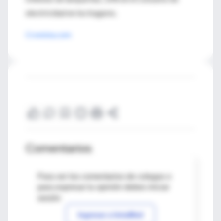
electricidad en los hogares.
Cronista.com
Comentarios
Para ver los comentarios de colegas o
para expresar tu opinión debes iniciar
sesión
Ingresar a IntraMed