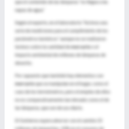
que el contenido de las lámparas “no llegue a las
napas de agua.”
Según el experto, en el laboratorio “hicimos una
serie de mediciones para el cumplimiento de los
parámetros lumínicos” aunque no se realizaron
testeos sobre la cantidad de
mercurio
o el
impacto ambiental de millones de lámparas de
desecho.
Por supuesto que también hay elementos con
mercurio
que se manipulan en el hogar, como el
caso de los termómetros, pero el empleo de ellos
no es comparativamente tan elevado como el de
las lámparas, que son de uso diario.
El Gobierno espera ahorrar con el cambio 25
millones de lamparitas, 10% en el consumo de