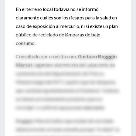
En el terreno local todavía no se informó
claramente cuáles son los riesgos para la salud en
caso de exposición al mercurio, ni si existe un plan
público de reciclado de lámparas de bajo
consumo.
Consultado por cronista.com,
Gustavo Bogggio
Marzet
, ingeniero electricista del Labarotrio de
Luminotecnia del departamento de Física y
Meteorología del INTI, explicó que las lámparas
que cambiará gratuitamente el Gobierno “todavía
no tienen un tratamiento posterior para su
reciclaje” y confirmó que poseen
mercurio
.
Bogggio Marzet indicó que el plan de reciclado
debería incluir un buen estudio porque “lo ideal” es