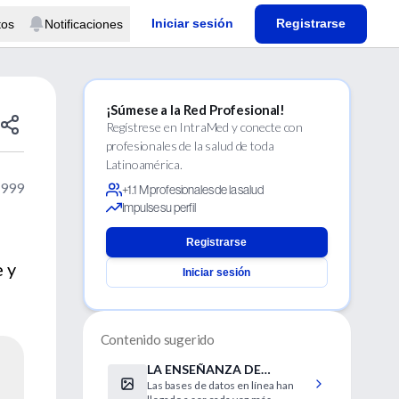
Iniciar sesión
Registrarse
tos
Notificaciones
¡Súmese a la Red Profesional!
Regístrese en IntraMed y conecte con
profesionales de la salud de toda
Latinoamérica.
1999
+1.1 M profesionales de la salud
Impulse su perfil
Registrarse
 y
Iniciar sesión
Contenido sugerido
LA ENSEÑANZA DE
Las bases de datos en línea han
MEDLINE EN EL SISTEMA