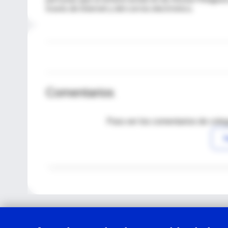
través de Internet y del correo electrónico.
Comentarios
Para ver los comentarios de coleg
I