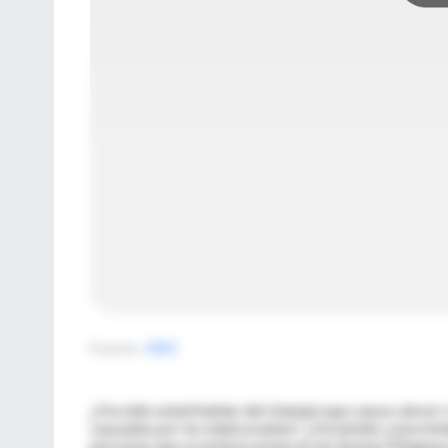
Fuente
:
CDC
¿Ha oído usted hablar del champú que causa cáncer o 
causadas por los edulcorantes? ¿Ha tenido conocimie
personas que se emborrachan en las fiestas?Ninguna d