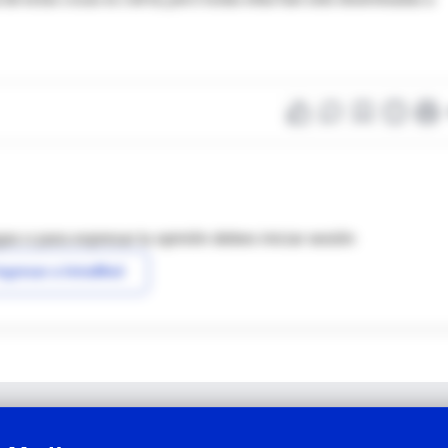
as o para expresar tu opinión debes iniciar sesión
ngresar a IntraMed