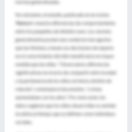
normas generalizadas.
No obstante, el estudio, publicado en la revista
'Nature'
, muestra diferencias de comportamiento
entre los pequeños de distinto sexo. Los varones
generalmente poseen una conducta más egoísta
que las féminas y basan sus decisiones de reparto
en el conocimiento del niño beneficiario en mayor
medida que las niñas. "Observamos diferencias
significativas en el acto de compartir entre la edad
y la pertenencia de los niños al mismo ámbito de
relación", contempla el documento, "y éstas
aumentaban con los años". Por esta razón, los
datos sugieren que los niños desarrollan su sentido
localista al tiempo que se definen como individuos
sociales.