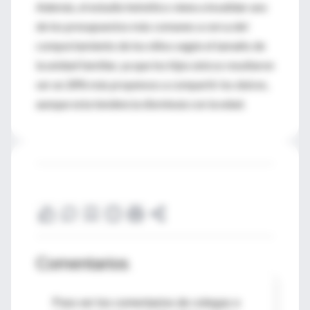
Además, el estudio helvético viene a invalidar uno
de los presupuestos más comunes a cerca del
comportamiento de los niños según el tamaño de
la unidad familiar, ya que los hijos únicos resultaron
ser un 28% más propensos a compartir los dulces,
aunque esta tendencia disminuía con la edad.
Comentarios
Para ver los comentarios de colegas o