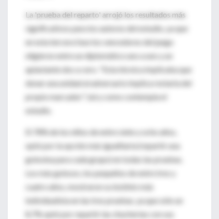
La 'prueba del reparto' arrojó los resultados más
significativos para los autores del estudio, ya que
en esta tercera fase los vencedores del juego
eligieron entre un diplomático uno a uno y un
aplastante dos a cero. "Esta técnica implicaba que
donar una unidad al adversario implica restarla del
propio marcador", tal y como contempla el
estudio.
El 78% de los niños de entre siete y ocho años,
optó por la opción más igualitaria (repartir una
golosina para cada grupo) en todas las pruebas.
Los más golosos, los pequeños de entre tres y
cuatro años, mostraron su instinto más
individualista en las tres pruebas, ya que sólo un
8,7% optó por repartir las chucherías con sus