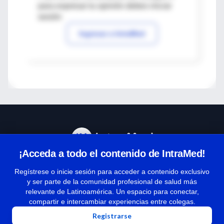
para expresar tu opinión debes iniciar
sesión
Ingresar a IntraMed
¡Acceda a todo el contenido de IntraMed!
Centro de Ayuda
Regístrese o inicie sesión para acceder a contenido exclusivo
y ser parte de la comunidad profesional de salud más
relevante de Latinoamérica. Un espacio para conectar,
Términos y condiciones
compartir e intercambiar experiencias entre colegas.
| Políticas de privacidad
Registrarse
| Todos los derechos reservados | Copyright 1997-2026