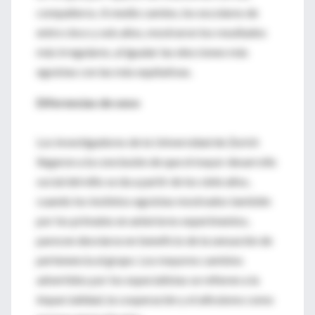
compañeros. A medio camino, los escolares de
entre cinco y seis años, mostraron los resultados
más irregulares, al igualar las elecciones más
egoístas con las más equitativas.
Diferencias de sexo
Los investigadores de la Universidad de Zurich
llegaron a la conclusión de que el mayor desarrollo
social del niño se da a partir de los siete años,
cuando los instintos egoístas mostrados también
por los primates en anteriores experimentos,
parecen desviarse en beneficio de la sensación de
pertenencia al grupo. Los mayores cambios
advertidos por los especialistas se refieren a la
imparcialidad, la cooperación y el altruismo como