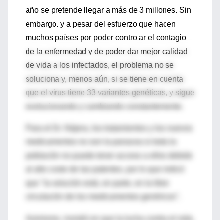
año se pretende llegar a más de 3 millones. Sin
embargo, y a pesar del esfuerzo que hacen
muchos países por poder controlar el contagio
de la enfermedad y de poder dar mejor calidad
de vida a los infectados, el problema no se
soluciona y, menos aún, si se tiene en cuenta
que el virus tiene 33 variantes genéticas, y sigue
evolucionando y cambiando constantemente.
Para el Dr. Nájera, los tratamientos y los nuevos
medicamentos no son la panacea si toda la
población no puede tener acceso a ellos debido
al alto coste de las patentes, por lo que indicó
que "la solución está, en parte, en la libre
circulación de los medicamentos genéricos".
Asimismo, insistió en que la lucha contra el sida,