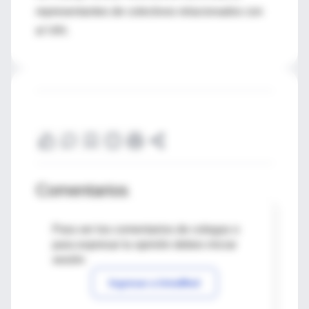
representantes de colectivos relacionados con
el VIH.
Comentarios
Para ver los comentarios de colegas o
para expresar tu opinión debes iniciar
sesión
Ingresar a IntraMed