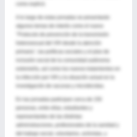
como explicó.
A lo largo de estas jornadas se presentarán
algunos temas de interés como el nuevo
"Protocolo de prevención de la transmisión
heterosexual del VIH desde la atención
primaria", las políticas sociales y el plan de
inclusión social de la comunidad autónoma
extremeña, así como los nuevos tratamientos en
la infección por VIH y la situación actual en la
investigación de vacunas y microbicidas.
En las jornadas participan cerca de 150
personas, entre ellas, estudiantes y
representantes de las distintas
administraciones, profesionales de la sanidad y
del trabajo social, voluntarios, activistas, y