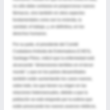
no sólo debe centrarse en proporcionar nuevos
fármacos, sino también en otros aspectos
fundamentales como son la vivienda, la
sanidad, el trabajo, y, en definitiva, en los
derechos humanos.
Por su parte, el presidente del Comité
Ciudadano Antisida de Extremadura (CAEX),
Santiago Pérez, indicó que la enfermedad está
alcanzando "dimensiones terribles en el tercer
mundo" y que en los países desarrollados
también están aumentando los casos nuevos,
sobre todo, los que tienen su origen en las
relaciones heterosexuales, debido a que la
población se está relajando por la euforia que
están provocando los nuevos avances médicos,