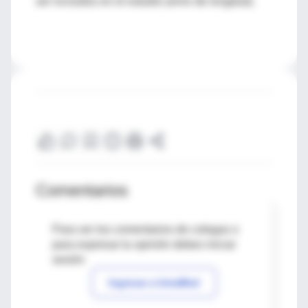
ser incluidos en el estudio (error de longitud).
Comentarios
Para ver los comentarios de colegas o
para expresar tu opinión debes iniciar
sesión
Ingresar a IntraMed