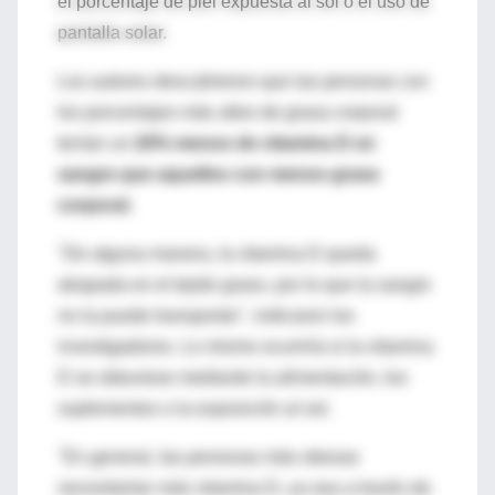
el porcentaje de piel expuesta al sol o el uso de
pantalla solar.
Los autores descubrieron que las personas con
los porcentajes más altos de grasa corporal
tenían un
20% menos de vitamina D en
sangre que aquellos con menos grasa
corporal.
"De alguna manera, la vitamina D queda
atrapada en el tejido graso, por lo que la sangre
no la puede transportar", indicaron los
investigadores. Lo mismo ocurriría si la vitamina
D se obtuviese mediante la alimentación, los
suplementos o la exposición al sol.
"En general, las personas más obesas
necesitarían más vitamina D, ya sea a través de