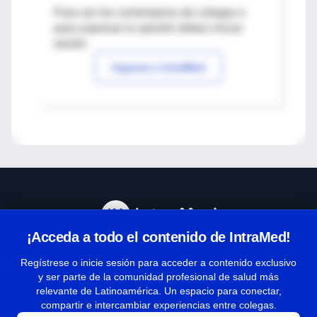
Para ver los comentarios de colegas o
para expresar tu opinión debes iniciar
sesión
Ingresar a IntraMed
¡Acceda a todo el contenido de IntraMed!
Centro de Ayuda
Regístrese o inicie sesión para acceder a contenido exclusivo
y ser parte de la comunidad profesional de salud más
relevante de Latinoamérica. Un espacio para conectar,
Términos y condiciones
compartir e intercambiar experiencias entre colegas.
| Políticas de privacidad