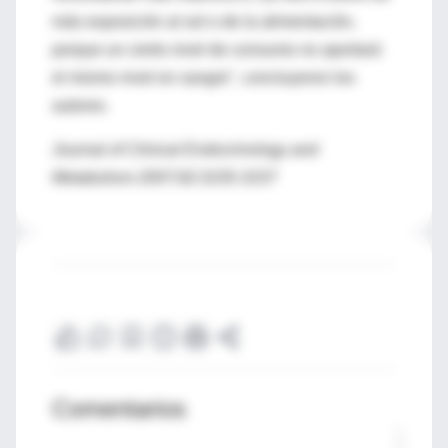
más exposición al sol o de la alimentación,
porque un cierto nivel de consumo no aportará
el mismo nivel en sangre", concluyeron los
autores.
Journal of Clinical Endocrinology and
Metabolism 2007;92:3155-3157
Comentarios