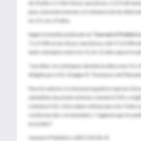
de 10 años a 1.166 chicas caucásicas y 1.213 afroame
peso, la presión arterial y el colesterol de las niñas
los 21 y los 23 años.
Según el estudio publicado en
“Journal of Pediatrics
7 y el 10% en las chicas caucásicas y del 17 al 24% e
tener sobrepeso entre los 9 y los 12 años que en la a
"Las niñas con sobrepeso durante la niñez eran 11 a 
dirigido por el Dr. Douglas R. Thompson, del Marylan
Para los autores, lo más preocupante es que las chic
saludables de presión arterial, colesterol HDL y trigl
colesterol LDL. Estos datos indican que a los 9 años 
cardiovascular y la obesidad, y "sugieren que los ped
en la niñez".
Journal of Pediatrics 2007;150:18-25