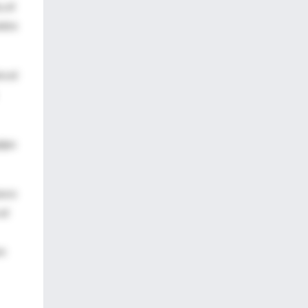
, el
ntre
e el
uipo
poco
el
so