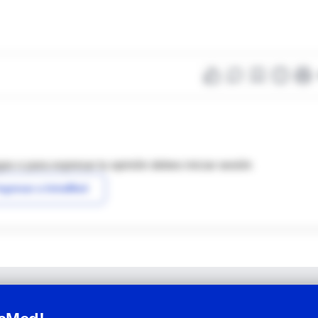
as o para expresar tu opinión debes iniciar sesión
ngresar a IntraMed