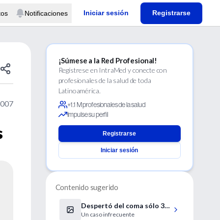
Iniciar sesión
Registrarse
tos
Notificaciones
¡Súmese a la Red Profesional!
Regístrese en IntraMed y conecte con
profesionales de la salud de toda
Latinoamérica.
2007
+1.1 M profesionales de la salud
Impulse su perfil
s
Registrarse
Iniciar sesión
Contenido sugerido
Despertó del coma sólo 3
Un caso infrecuente
días