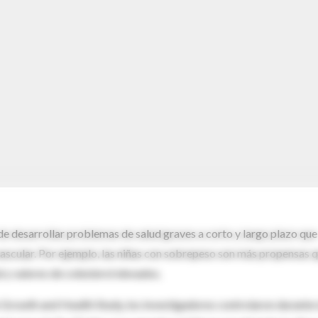
de desarrollar problemas de salud graves a corto y largo plazo que
scular. Por ejemplo, las niñas con sobrepeso son más propensas 
l y valores de colesterol elevados.
e Growth and Health Study, los investigadores controlaron durante