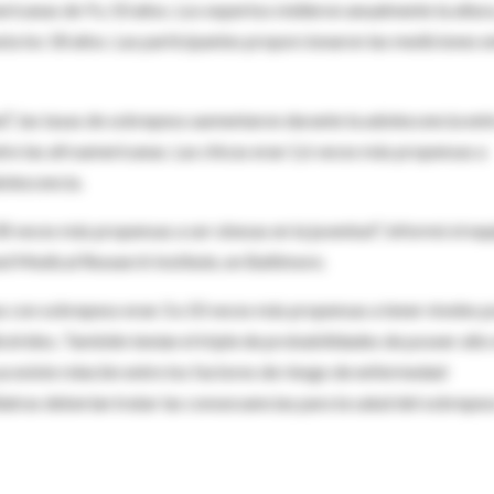
ricanas de 9 y 10 años. Los expertos midieron anualmente la altura
 hasta los 18 años. Las participantes proporcionaron las mediciones e
”,
las tasas de sobrepeso aumentaron durante la adolescencia entr
ntre las afroamericanas. Las chicas eran 1,6 veces más propensas a
dolescencia.
30 veces más propensas a ser obesas en la juventud", informó el eq
d Medical Research Institute, en Baltimore.
as con sobrepeso eran 3 a 10 veces más propensas a tener niveles 
icéridos. También tenían el triple de probabilidades de poseer alto 
ya existe relación entre los factores de riesgo de enfermedad
iatras deberían tratar las consecuencias para la salud del sobrepe