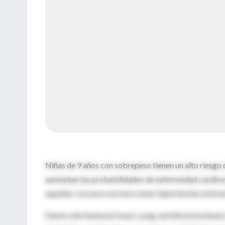
Niñas de 9 años con sobrepeso tienen un alto riesgo 
aumentan las probabilidades de enfermedad cardiova
aquellas con peso normal a tener hipertensión arteria
Dentro del National Heart, Lung, and Blood Institut