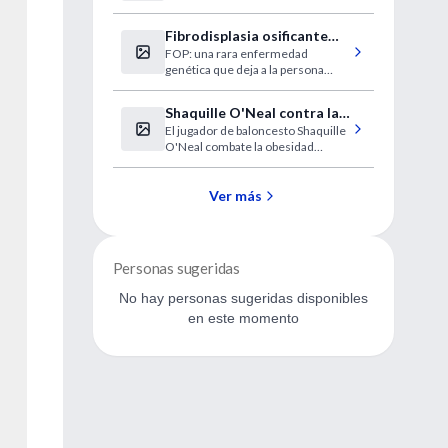
Fibrodisplasia osificante
FOP: una rara enfermedad
progresiva
genética que deja a la persona
atrapada en su propia "prisión
ósea".
Shaquille O'Neal contra la
El jugador de baloncesto Shaquille
obesidad infantil
O'Neal combate la obesidad
infantil en un reality show
Ver más
Personas sugeridas
No hay personas sugeridas disponibles
en este momento