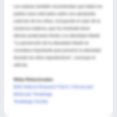
Los autores también recomiendan que todos los
padres sean educados sobre una apropiada
nutrición de los niños, incluyendo el valor de la
lactancia materna, que ha mostrado tener
efectos protectores frente a la obesidad infantil.
"La prevención de la obesidad infantil se
considera importante para prevenir la obesidad
durante los años reproductivos", concluye el
artículo.
Webs Relacionadas
Birth Defects Research Part A: Clinical and
Molecular Teratology
Teratology Society