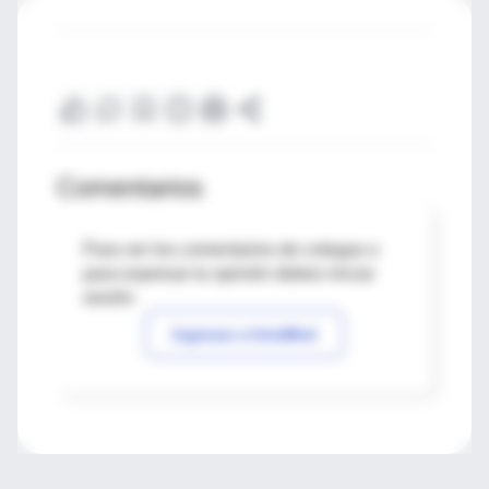
Comentarios
Para ver los comentarios de colegas o
para expresar tu opinión debes iniciar
sesión
Ingresar a IntraMed