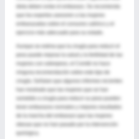
dieta deben evitar el embarazo. Se recomienda
que los expertos asesoren a las mujeres
embarazadas sobre el consumo calórico y el
ejercicio más adecuado para su estado.
Aunque se estima que la cirugía para reducir el
peso puede mejorar la salud y la fertilidad de las
mujeres con sobrepeso, el Comité no hace
ninguna recomendación sobre este tipo de
cirugía. Señalan que algunos informes recientes
han mostrado que las mujeres que se han
sometido a cirugía para reducir su peso pueden
tener embarazos normales y mejores resultados
de la marcha del embarazo que las mujeres
obesas que no han pasado por la intervención
quirúrgica.