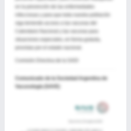
en la prevención de las enfermedades
infecciosas y para que toda nuestra población
siga teniendo acceso a las vacunas del
Calendario Nacional y las vacunas para
situaciones especiales, en forma gratuita,
provistas por el estado nacional.
Comisión Directiva de la SADI
Comunicado de la Sociedad Argentina de
Vacunología (SAVE)