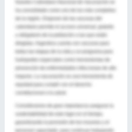
Nuestro Calendario Nacional de Vacunación se
ha consolidado como uno de los más completos
de la región. Disponer de las vacunas del
calendario permite el acceso universal, gratuito
y obligatorio de la población a las que están
dirigidas. Argentina cuenta con vacunas para
todas las etapas de la vida y un programa para
huéspedes especiales como herramientas de
prevención de enfermedades infecciosas de alto
impacto. La vacunación es una herramienta de
equidad para cumplir con el derecho
constitucional a la salud.
Consideramos de gran importancia asegurar la
sustentabilidad de este logro en el tiempo,
garantizando la provisión de los insumos y el
personal capacitado, para continuar trabajando