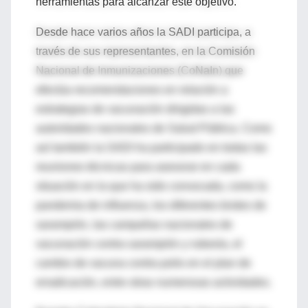
herramientas para alcanzar este objetivo.
Desde hace varios años la SADI participa, a
través de sus representantes, en la Comisión
Nacional de Inmunizaciones (CoNaIn) que
efectúa recomendaciones en relación a
estrategias de vacunación dirigidas a las
autoridades nacionales de Salud Pública. Como
así también la SADI ha participado en todas las
reuniones técnicas para asesorar en cada
situación en la que ha sido convocada, como la
pandemia de influenza, los diferentes brotes de
sarampión, las campañas nacionales de
vacunación contra sarampión y rubeola, el
cambio de vacuna contra polio en el plan de
erradicación, entre otras numerosas actividades.