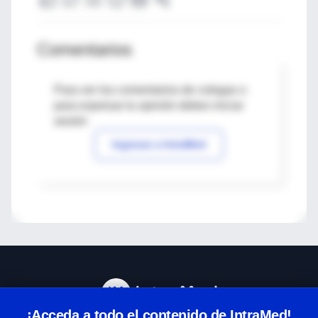
Comentarios
Para ver los comentarios de colegas o
para expresar tu opinión debes iniciar
sesión
Ingresar a IntraMed
¡Acceda a todo el contenido de IntraMed!