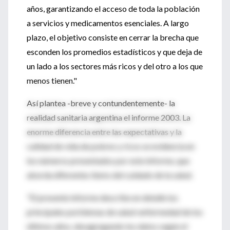
años, garantizando el acceso de toda la población
a servicios y medicamentos esenciales. A largo
plazo, el objetivo consiste en cerrar la brecha que
esconden los promedios estadísticos y que deja de
un lado a los sectores más ricos y del otro a los que
menos tienen."
Así plantea -breve y contundentemente- la
realidad sanitaria argentina el informe 2003. La
enorme diferencia entre las expectativas y la
calidad de vida de pobres y ricos se evidencia en
los números presentados por este informe, que
aborda diferentes ítems del cuidado de la salud.
"El presente informe describe en detalle los
principales porblemas de salud-enfermedad de los
últimos años, desagregando los datos según el