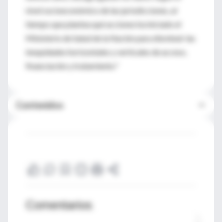
nivel socioeconómico de las jurisdicciones, al
tiempo que plantea qué acciones ha iniciado el
Ministerio de Salud de la Nación para disminuir las
inequidades horizontales y verticales de acceso,
financiación y tratamiento."
Contenidos
Comentarios