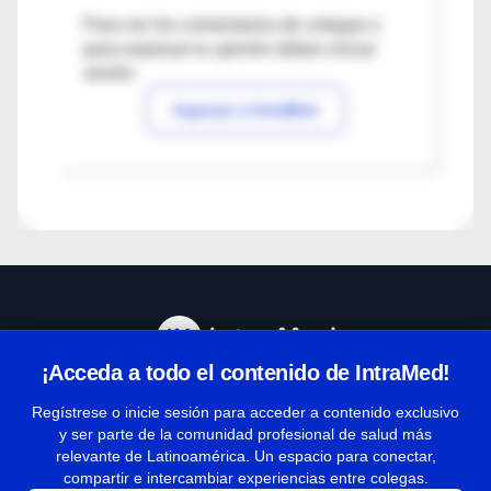
Para ver los comentarios de colegas o
para expresar tu opinión debes iniciar
sesión
Ingresar a IntraMed
¡Acceda a todo el contenido de IntraMed!
Centro de Ayuda
Regístrese o inicie sesión para acceder a contenido exclusivo
y ser parte de la comunidad profesional de salud más
relevante de Latinoamérica. Un espacio para conectar,
Términos y condiciones
compartir e intercambiar experiencias entre colegas.