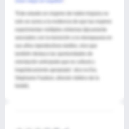
viven mejor en español
”.
“Este estudio en mujeres de habla hispana no
solo se suma a la evidencia de que las mujeres
experimentan múltiples síntomas típicamente
asociados con la transición a la menopausia en
sus años reproductivos tardíos, sino que
también destaca las oportunidades de
orientación anticipada que es cultural y
lingüísticamente apropiada”, dice la Dra.
Stephanie Faubion, director médico de la
NAMS.