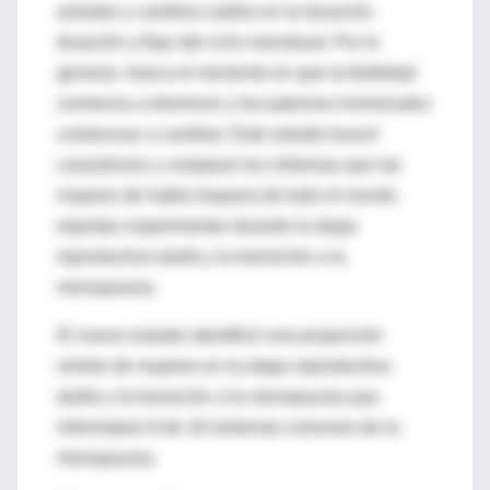
antrales y cambios sutiles en la duración,
duración y flujo del ciclo menstrual. Por lo
general, marca el momento en que la fertilidad
comienza a disminuir y los patrones hormonales
comienzan a cambiar. Este estudio buscó
caracterizar y comparar los síntomas que las
mujeres de habla hispana de todo el mundo
reportan experimentar durante la etapa
reproductiva tardía y la transición a la
menopausia.
El nuevo estudio identificó una proporción
similar de mujeres en la etapa reproductiva
tardía y la transición a la menopausia que
informaban 8 de 18 síntomas comunes de la
menopausia.