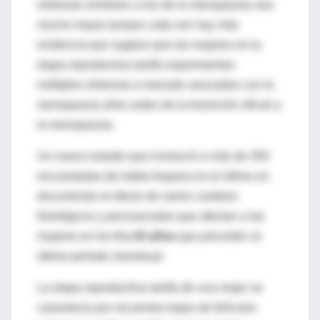
síntomas similares a los de la menopausia sea
mucho mayor porque cada vez hay más
evidencia que sugiere que las mujeres en la
etapa reproductiva tardía experimentan
múltiples síntomas a menudo asociados con la
menopausia años antes de la transición oficial a
la menopausia.
Un nuevo estudio que involucró a más de 350
encuestadas de habla hispana es el último en
documentar el efecto de varios cambios
fisiológicos y psicosociales que afectan a las
mujeres en los
4 a 10 años
que preceden al
último período menstrual.
La etapa reproductiva tardía de una mujer se
caracteriza por recuentos bajos de folículos