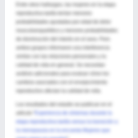
Entre otros hallazgos, las mujeres en la etapa
reproductiva tardía tenían menores
probabilidades ajustadas por edad de dolor
musculoesquelético y menores probabilidades
de disminución del interés en el sexo. Pero
ambos grupos informaron una interferencia
similar con las relaciones personales y la
calidad de vida en general. Se necesitan
análisis adicionales para evaluar cómo los
cambios asociados con el envejecimiento
reproductivo afectan la calidad de vida.
Los resultados del estudio se publican en el
artículo “
Experiencia de síntomas durante la
etapa reproductiva tardía versus la transición a
la menopausia en la encuesta Mujeres que