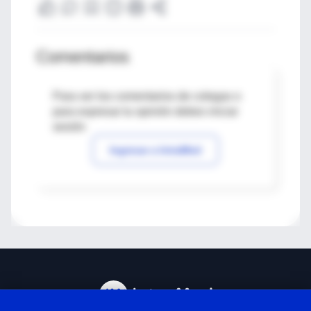
Comentarios
Para ver los comentarios de colegas o
para expresar tu opinión debes iniciar
sesión
Ingresar a IntraMed