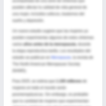
acompañada de una serie de síntomas que
pueden afectar la calidad de vida general de
una mujer, incluidos sofocos, trastornos del
sueño y depresión.
Un nuevo estudio sugiere que las mujeres ya
pueden experimentar algunos de estos síntomas
varios
años antes de la menopausia
, durante
la etapa reproductiva tardía. Los resultados del
estudio se publican en
Menopause
, la revista de
The North American Menopause Society
(NAMS).
Para 2025, se estima que
1.100 millones
de
mujeres en todo el mundo serán
posmenopáusicas. Sin embargo, es probable
que la cantidad de mujeres que experimentan