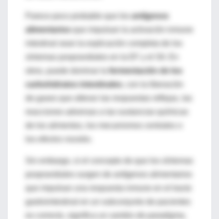
Parece poco probable que los
antígenos
alimentarios
que impulsan la activación inmune
intestinal sean la explicación completa de los
síntomas posprandiales en la EF y el SII. En
otros, puede dominar la
fermentación de los
carbohidratos intestinales
, con la liberación
de gases que alteran las respuestas reflejas, las
reacciones adversas a las sustancias químicas
de los alimentos, los mecanismos centrales o
los
efectos nocebo
.
Sin embargo, si el concepto de que los síntomas
posprandiales surgen de antígenos alimentarios
que impulsan una respuesta inmune en el tracto
gastrointestinal en un subconjunto de pacientes
es correcto, significa un
cambio de paradigma
,