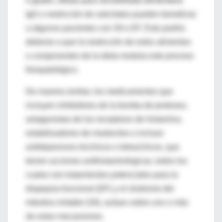
o gluten, dietas para sensibilidad alimentaria
IgG o restricción de salicilatos pueden beneficiar
a algunos pacientes con SII o EF. Esto podría
deberse a que la restricción de estos alimentos
o componentes de la dieta modula este proceso
fisiopatológico.
De manera similar, los medicamentos que
incluyen inhibidores de la bomba de protones,
antagonistas de los receptores de histamina,
estabilizadores de mastocitos o incluso
antidepresivos tricíclicos o tetracíclicos, que
tienen acciones antihistaminérgicas, todos los
cuales son tratamientos potenciales para la
dispepsia funcional (DF) y el síndrome del
intestino irritable (SII), actúan sobre uno o más
de estos mecanismos.