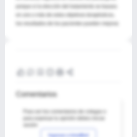
porque si la elección del tratamiento se basara
en uno o más de estos objetivos terapéuticos,
los resultados de los pacientes pueden mejorar.
Comentarios
Para ver los comentarios de colegas o
para expresar tu opinión debes iniciar
sesión
Ingresar a IntraMed