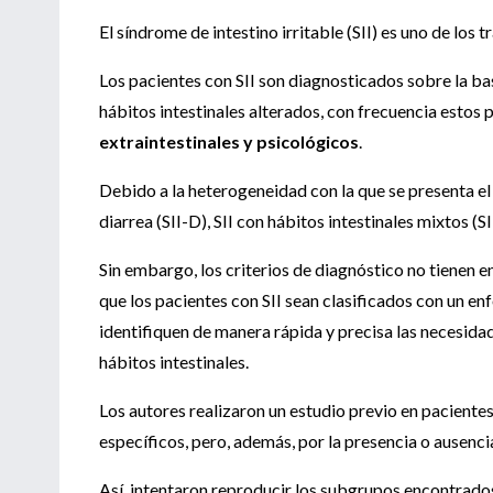
El síndrome de intestino irritable (SII) es uno de los
Los pacientes con SII son diagnosticados sobre la ba
hábitos intestinales alterados, con frecuencia estos
extraintestinales y psicológicos
.
Debido a la heterogeneidad con la que se presenta el S
diarrea (SII-D), SII con hábitos intestinales mixtos (SII
Sin embargo, los criterios de diagnóstico no tienen en
que los pacientes con SII sean clasificados con un e
identifiquen de manera rápida y precisa las necesida
hábitos intestinales.
Los autores realizaron un estudio previo en paciente
específicos, pero, además, por la presencia o ausenci
Así, intentaron reproducir los subgrupos encontrados