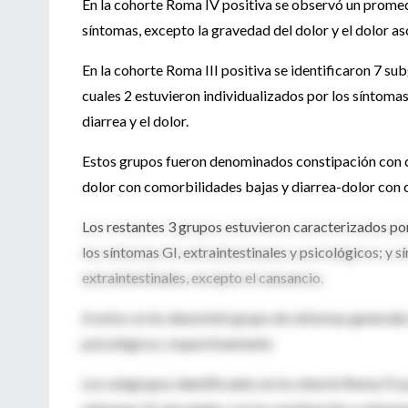
En la cohorte Roma IV positiva se observó un promed
síntomas, excepto la gravedad del dolor y el dolor 
En la cohorte Roma III positiva se identificaron 7 su
cuales 2 estuvieron individualizados por los síntomas
diarrea y el dolor.
Estos grupos fueron denominados constipación con c
dolor con comorbilidades bajas y diarrea-dolor con 
Los restantes 3 grupos estuvieron caracterizados po
los síntomas GI, extraintestinales y psicológicos; y 
extraintestinales, excepto el cansancio.
A estos se los denominó grupo de síntomas generales
psicológicos, respectivamente.
Los subgrupos identificados en la cohorte Roma IV po