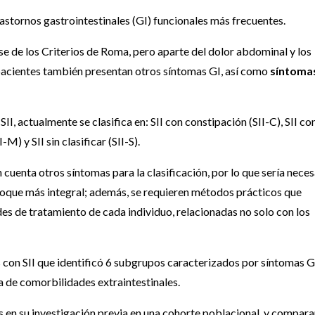
 trastornos gastrointestinales (GI) funcionales más frecuentes.
se de los Criterios de Roma, pero aparte del dolor abdominal y los
 pacientes también presentan otros síntomas GI, así como
síntoma
II, actualmente se clasifica en: SII con constipación (SII-C), SII co
-M) y SII sin clasificar (SII-S).
 cuenta otros síntomas para la clasificación, por lo que sería neces
nfoque más integral; además, se requieren métodos prácticos que
des de tratamiento de cada individuo, relacionadas no solo con los
s con SII que identificó 6 subgrupos caracterizados por síntomas G
a de comorbilidades extraintestinales.
 en su investigación previa en una cohorte poblacional, y compara