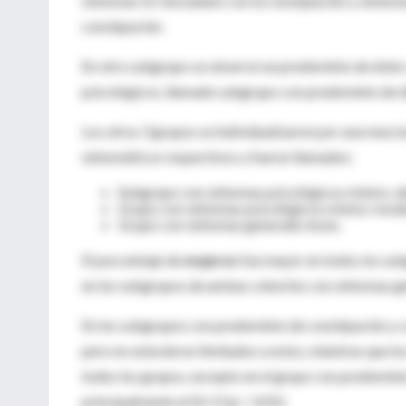
síntomas GI vinculados con la constipación y sínto
constipación.
En otro subgrupo se observó un predominio de dolor 
psicológicos, llamado subgrupo con predominio de di
Los otros 3 grupos se individualizaron por una mezcla
sintomáticos respectivos y fueron llamados:
Subgrupo con síntomas psicológicos mixtos-al
Grupo con síntomas psicológicos mixtos-mod
Grupo con síntomas generales leves.
El porcentaje de
mujeres
fue mayor en todos los sub
en los subgrupos de ambas cohortes con síntomas gen
En los subgrupos con predominio de constipación y co
pero no estuvieron limitados a estos, mientras que lo
todos los grupos, excepto en el grupo con predominio
principalmente el SII-D (p < 0.01).