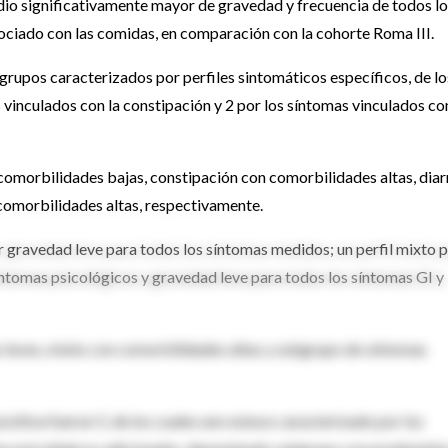
io significativamente mayor de gravedad y frecuencia de todos lo
asociado con las comidas, en comparación con la cohorte Roma III.
bgrupos caracterizados por perfiles sintomáticos específicos, de lo
 vinculados con la constipación y 2 por los síntomas vinculados con
omorbilidades bajas, constipación con comorbilidades altas, diar
comorbilidades altas, respectivamente.
r gravedad leve para todos los síntomas medidos; un perfil mixto 
síntomas psicológicos y gravedad leve para todos los síntomas GI y
 leves, mixto con comorbilidades altas y subgrupo de síntomas
sitiva fueron 5, de los cuales uno estuvo caracterizado por los