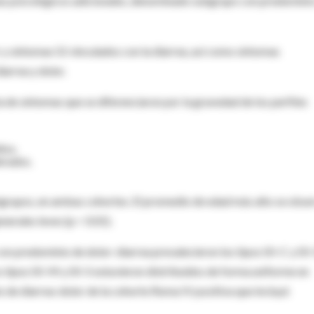
mas psicológicos adicionales, denominado subgrupo con predomini
y síntomas GI vinculados con la diarrea, así como síntomas
arrea y dolor.
 de síntomas que se diferenciaron por la gravedad de los perfiles
tos.
erados.
grupos, en ambas cohortes. El promedio de edad más alto se obse
erales leves (p < 0.01).
n predominio de dolor-diarrea prevalecieron los tipos SII-C y SII
s tipos SII-M y SII-S estuvieron distribuidos de forma uniforme en
 de diarrea-dolor de la cohorte Roma IV positiva que incluyó