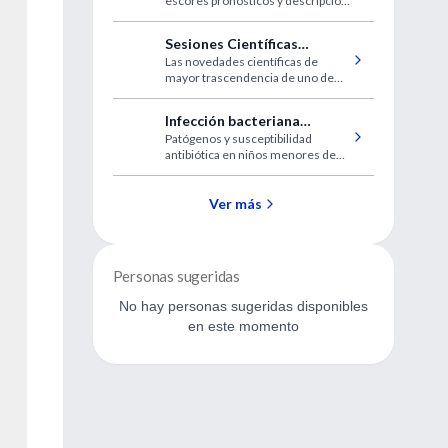
escores pronósticos y descripción
alcohólica
de las características de los
pacientes internados con
Sesiones Científicas
sospecha de hepatitis alcohólica.
Las novedades científicas de
American College of
mayor trascendencia de uno de
Cardiology 2019
los encuentros más importantes
de la cardiología del mundo
Infección bacteriana
Patógenos y susceptibilidad
invasiva en lactantes
antibiótica en niños menores de
60 días con infección bacteriana
invasiva
Ver más
Personas sugeridas
No hay personas sugeridas disponibles
en este momento