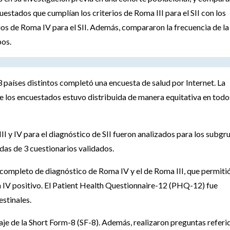
uestados que cumplían los criterios de Roma III para el SII con los
ios de Roma IV para el SII. Además, compararon la frecuencia de la
pos.
 países distintos completó una encuesta de salud por Internet. La
 de los encuestados estuvo distribuida de manera equitativa en todo
II y IV para el diagnóstico de SII fueron analizados para los subgr
das de 3 cuestionarios validados.
o completo de diagnóstico de Roma IV y el de Roma III, que permiti
ma IV positivo. El Patient Health Questionnaire-12 (PHQ-12) fue
estinales.
je de la Short Form-8 (SF-8). Además, realizaron preguntas referi