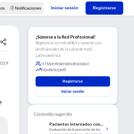
Iniciar sesión
Registrarse
tos
Notificaciones
¡Súmese a la Red Profesional!
Regístrese en IntraMed y conecte con
profesionales de la salud de toda
Latinoamérica.
2019
+1.1 M profesionales de la salud
Impulse su perfil
Registrarse
Iniciar sesión
e
Contenido sugerido
Pacientes internados con
Evaluación de la precisión de los
presunción de hepatitis