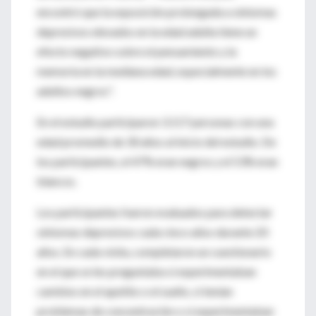
encontró que la exposición prolongada a síntomas
depresivos elevados en la edad adulta tiene un
efecto negativo sobre el pensamiento y la
memoria en la mediana edad, especialmente en los
adultos negros".
En el estudio participaron 3.117 personas con una
edad promedio de 30 años al inicio del estudio. De
los participantes, el 47% eran negros y el 53% eran
blancos.
Los participantes fueron evaluados para detectar
síntomas depresivos cada cinco años durante 20
años. En cada visita, completaron un cuestionario
en el que se les preguntaba si experimentaban
cambios en el apetito o el sueño, si tenían
problemas de concentración o si experimentaban