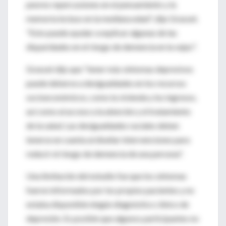
peores repercusiones en el pensamiento y la
memoria incluso en la mediana edad", dijo Grasset.
"Esto puede ayudar a explicar algunas de las
disparidades en el riesgo de demencia en la vejez".
Grasset dijo que "tener más síntomas depresivos
puede deberse a desigualdades en los recursos
socioeconómicos, como la vivienda y los ingresos,
así como al acceso a la atención y el tratamiento
de la salud. Las desigualdades raciales deben
tenerse en cuenta al diseñar intervenciones para
reducir el riesgo de demencia de una persona".
Una limitación del estudio fue que los síntomas
fueron informados por los propios pacientes y no
estaba disponible ningún diagnóstico clínico de
depresión. Es posible que algunos participantes no