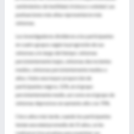
sentimientos de inutilidad, tristeza o soledad. Las
puntuaciones más altas representaron más
síntomas.
Los investigadores dividieron a los participantes
en cuatro grupos según la progresión de sus
síntomas a lo largo del tiempo: síntomas
persistentemente bajos, síntomas decrecientes
medios, síntomas persistentemente medios o
altos. Hubo una mayor proporción de
participantes negros, 52%, en el grupo
persistentemente medio, así como en el grupo de
síntomas depresivos en aumento alto con 70%.
Cinco años más tarde, cuando los participantes
tenían una edad promedio de 55 años, se les
realizaron tres pruebas para examinar sus