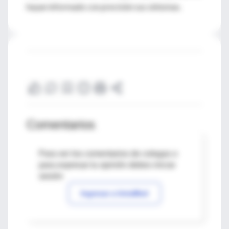
hayan informado con precisión sus síntomas.
Comentarios
Para ver los comentarios de colegas o
para expresar tu opinión debes iniciar
sesión
Ingresar a IntraMed