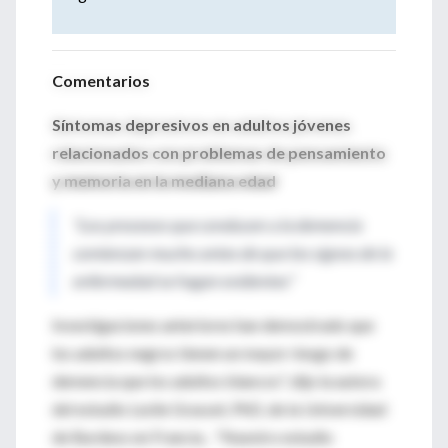
Comentarios
Síntomas depresivos en adultos jóvenes
relacionados con problemas de pensamiento
y memoria en la mediana edad
"Los procesos que conducen a la demencia
comienzan mucho antes de que los signos de la
enfermedad se hagan evidentes”
Investigaciones anteriores han demostrado que
los adultos negros tienen un mayor riesgo de
demencia que los adultos blancos", dijo la autora
del estudio Leslie Grasset, PhD, de la Universidad
de Burdeos en Francia. . "Nuestro estudio