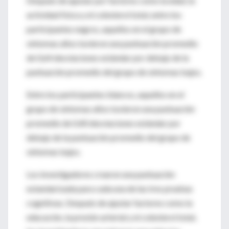
Después de ajustar por factores como la edad, la
actividad física y el colesterol total, entre los
participantes negros, aquellos en el grupo de
síntomas altos tuvieron una puntuación promedio
de 0,64 desviaciones estándar por debajo de la
puntuación promedio del grupo de síntomas bajos.
Entre los participantes blancos, aquellos en el
grupo de síntomas altos tuvieron una puntuación
promedio de 0,40 desviaciones estándar por
debajo de la puntuación promedio del grupo de
síntomas bajos.
Los investigadores crearon una puntuación
estandarizada para cada una de las tres pruebas
cognitivas. Después de ajustar factores como la
educación, la presión arterial y el colesterol total,