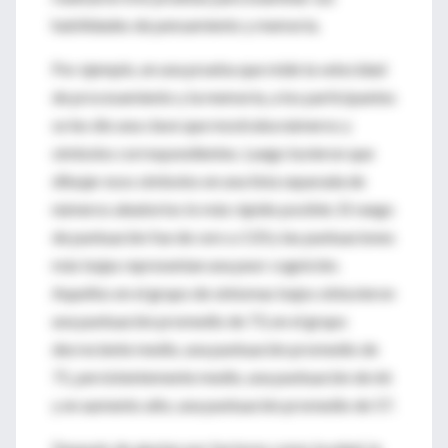
habilidades de pensamiento y memoria.
Por ejemplo, en una prueba que mide la velocidad
de procesamiento y la memoria, a los participantes
se les dio una clave que mostraba números y
símbolos correspondientes. Luego tuvieron que
dibujar esos símbolos en una lista separada de
números aleatorios lo más rápido posible. El rango
de puntuación fue de cero a 133 y las puntuaciones
más bajas representan una peor cognición.
Aquellos en el grupo de síntomas bajos obtuvieron
una puntuación promedio de 73, en el grupo
decreciente medio, una puntuación promedio de
71, persistentemente medio, una puntuación de 66
y en aumento alto, una puntuación promedio de 57.