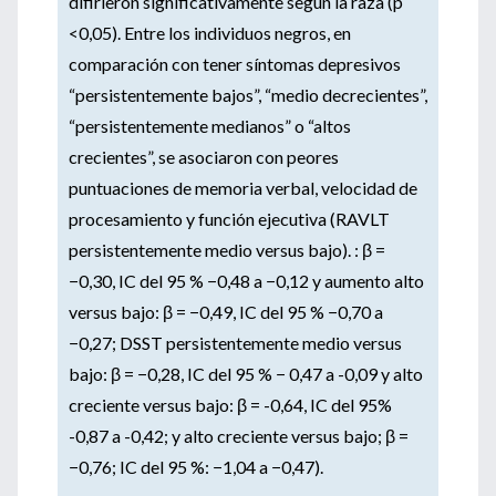
difirieron significativamente según la raza (p
<0,05). Entre los individuos negros, en
comparación con tener síntomas depresivos
“persistentemente bajos”, “medio decrecientes”,
“persistentemente medianos” o “altos
crecientes”, se asociaron con peores
puntuaciones de memoria verbal, velocidad de
procesamiento y función ejecutiva (RAVLT
persistentemente medio versus bajo). : β =
−0,30, IC del 95 % −0,48 a −0,12 y aumento alto
versus bajo: β = −0,49, IC del 95 % −0,70 a
−0,27; DSST persistentemente medio versus
bajo: β = −0,28, IC del 95 % − 0,47 a -0,09 y alto
creciente versus bajo: β = -0,64, IC del 95%
-0,87 a -0,42; y alto creciente versus bajo; β =
−0,76; IC del 95 %: −1,04 a −0,47).