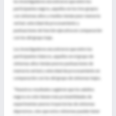
los investigadores encontraron que entre los
participantes negros, aquellos en los tres grupos
con síntomas altos y medios tenían peor memoria
verbal, velocidad de procesamiento y
puntuaciones de función ejecutiva en comparación
con los del grupo bajo.
Los investigadores encontraron que entre los
participantes blancos, aquellos en el grupo de
síntomas altos tenían peores puntuaciones de
memoria verbal y velocidad de procesamiento en
comparación con los del grupo de síntomas bajos.
"Nuestros resultados sugieren que los adultos
negros no sólo tienen más probabilidades de
experimentar peores trayectorias de síntomas
depresivos, sino que estos síntomas pueden tener