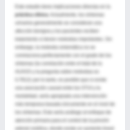
Este estudio tiene implicaciones directas en la
práctica clínica
. Actualmente, los síntomas
urinarios generalmente se consideran una
afección
benigna
y los pacientes reciben
tratamiento si tienen molestias importantes. Sin
embargo, la molestia sintomática no se
correlaciona perfectamente con el grado de los
síntomas (la correlación entre el total de la
AUASS y la pregunta sobre molestias es
0,7812); por lo tanto, es posible que si existe
una asociación causal entre los STUI y la
mortalidad, sería apropiada una intervención
más temprana basada únicamente en el nivel de
los síntomas. Esto sería análogo al enfoque de
atención primaria para el control de la
presión
arterial sistólica
, donde existe un aumento lineal