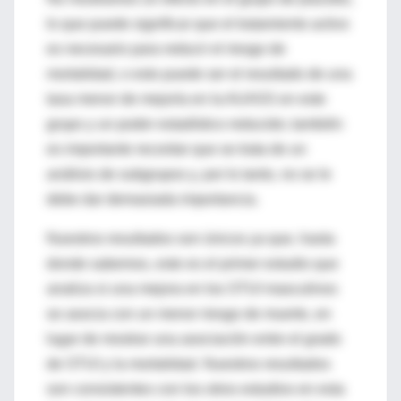
lo que puede significar que el tratamiento activo
es necesario para reducir el riesgo de
mortalidad, o esto puede ser el resultado de una
tasa menor de mejoría en la AUASS en este
grupo y un poder estadístico reducido; también
es importante recordar que se trata de un
análisis de subgrupos y, por lo tanto, no se le
debe dar demasiada importancia.
Nuestros resultados son únicos ya que, hasta
donde sabemos, este es el primer estudio que
analiza si una mejora en los STUI masculinos
se asocia con un menor riesgo de muerte, en
lugar de mostrar una asociación entre el grado
de STUI y la mortalidad. Nuestros resultados
son consistentes con los otros estudios en esta