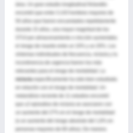
área. Un gran estudio longitudinal finlandés
encontró que entre 3.143 hombres mayores de
50 años que fueron encuestados repetidamente
durante 15 años, una mayor magnitud de los
STUI por almacenamiento o micción aumentaba
el riesgo de muerte entre un 10% y un 20%. Los
síntomas individuales de frecuencia, nicturia y la
incontinencia de urgencia fueron los más
relevantes para el riesgo de mortalidad. La
nicturia
específicamente ha sido bien estudiada
en relación con el riesgo de mortalidad. Un
metanálisis reciente de 11 estudios encontró
que ≥2 episodios de nicturia se asociaron con
un aumento del 27% en el riesgo de mortalidad
(o un aumento del riesgo absoluto del 1,6% en
personas mayores de 60 años). De manera