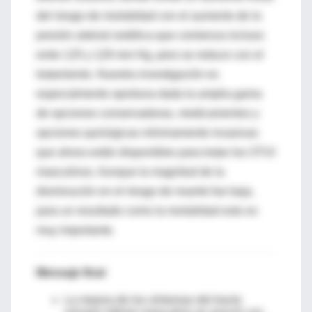
del riesgo de mortalidad con el aumento de la
presión arterial sistólica que comienza incluso
entre 125 y 129 mm Hg, pero se reduce con el
tratamiento. Nuestra investigación es
especialmente oportuna dada la amplia gama
de opciones conservadoras, medicamentos y
opciones quirúrgicas mínimamente invasivas
que ahora están disponibles para tratar los STUI
masculinos. Aunque la magnitud de la
disminución en el riesgo de muerte fue baja,
para un resultado como la mortalidad esto es
muy importante.
Mensaje final
La mejora de los síntomas del tracto