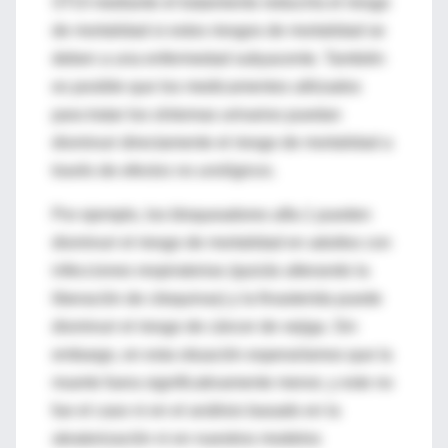
STUI mediante el tratamiento reduciría el riesgo
de mortalidad si estos riesgos de mortalidad se
deben a una enfermedad subyacente. También
es posible que los medicamentos utilizados
para tratar los síntomas urinarios puedan
disminuir directamente el riesgo de mortalidad a
través de
efectos no urológicos
.
Por ejemplo, los bloqueadores alfa-1 pueden
disminuir el riesgo de mortalidad en adultos con
infecciones respiratorias (quizás alterando la
liberación de citoquinas) y la finasterida puede
disminuir el riesgo de cáncer de vejiga. Sin
embargo, en esta situación esperaríamos que la
muerte fuera significativamente menor, y este no
fue el caso ni en el análisis basado en la
aleatorización ni en nuestros modelos