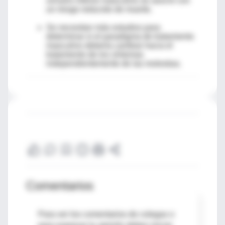
urinario inferior masculino se asoció con
un riesgo reducido de muerte.
Se necesitan más estudios para
determinar si el paradigma de tratamiento
masculino debería cambiar hacia el
tratamiento de los síntomas
independientemente de las molestias.
Comentarios
Para ver los comentarios de colegas o