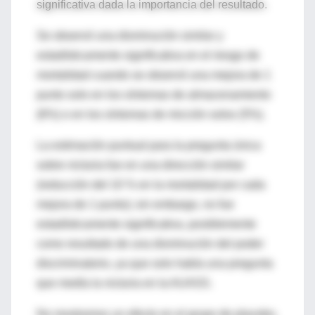
significativa dada la importancia del resultado.
Se observó una disminución similar y
estadísticamente significativa en el riesgo de
mortalidad cuando se observó una mejora de 1
punto solo en los síntomas de almacenamiento
(6%) o en los síntomas de micción solos (5%).
La estimación puntual para la pregunta única
sobre nicturia fue en una dirección similar
(reducción del 10 % en la mortalidad por cada
mejora de 1 punto); sin embargo, no fue
estadísticamente significativa, posiblemente
como resultado de una disminución del poder
discriminatorio, ya que solo había una pregunta
que medía la nicturia en la AUASS.
No mostramos un efecto en el grupo de placebo,