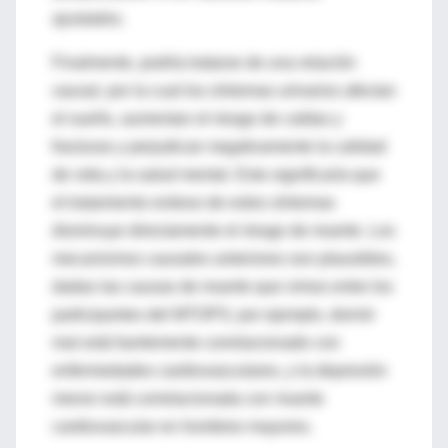
ajustados.
Finalmente, podría tratarse de una relación
causal,
por la cual los síntomas urinarios afectan
el sueño, aumentan el riesgo de caídas y
fracturas y perjudican negativamente la calidad
de vida y la salud mental. Esto significaría que
el tratamiento exitoso de estos síntomas
disminuye directamente el riesgo de muerte. Los
mecanismos causales anteriores son plausibles,
dadas las causas de muerte que vimos entre los
participantes del MTOPS; por ejemplo, dormir
mal está fuertemente correlacionado con
enfermedades cardiovasculares, y la depresión
menor está correlacionada con muerte
cardiovascular en hombres mayores.