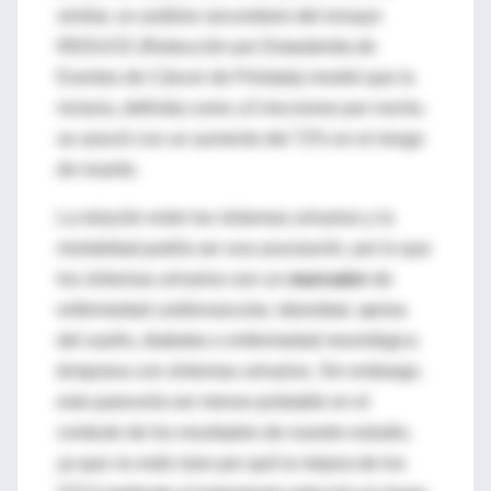
similar, un análisis secundario del ensayo
REDUCE (Reducción por Dutasterida de
Eventos de Cáncer de Próstata) mostró que la
nicturia, definida como ≥3 micciones por noche,
se asoció con un aumento del 72% en el riesgo
de muerte.
La relación entre los síntomas urinarios y la
mortalidad podría ser una
asociación
, por lo que
los síntomas urinarios son un
marcador
de
enfermedad cardiovascular, obesidad, apnea
del sueño, diabetes o enfermedad neurológica
temprana con síntomas urinarios. Sin embargo,
esto parecería ser menos probable en el
contexto de los resultados de nuestro estudio,
ya que no está claro por qué la mejora de los