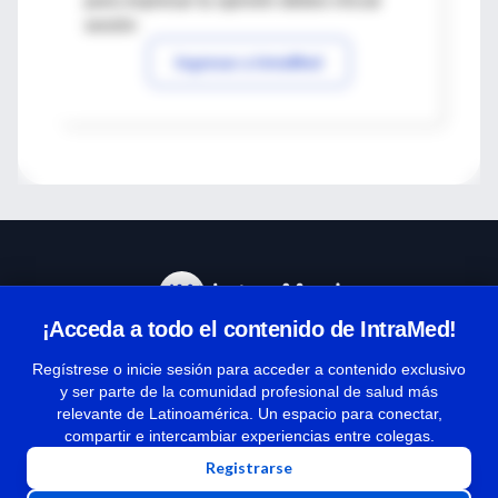
para expresar tu opinión debes iniciar
sesión
Ingresar a IntraMed
¡Acceda a todo el contenido de IntraMed!
Centro de Ayuda
Regístrese o inicie sesión para acceder a contenido exclusivo
y ser parte de la comunidad profesional de salud más
relevante de Latinoamérica. Un espacio para conectar,
Términos y condiciones
compartir e intercambiar experiencias entre colegas.
| Políticas de privacidad
Registrarse
| Todos los derechos reservados | Copyright 1997-2026