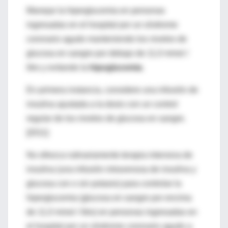
Manejar la hiperglucemia en personas
ingresadas en el hospital por un síndrome
coronario agudo manteniendo los niveles de
glucosa en sangre por debajo de 11,0 mmol /
litro y evitando la
hipoglucemia
.
En primera instancia, considere una infusión de
insulina ajustada a la dosis con un control
regular de los niveles de glucosa en sangre.
[2011]
No ofrezca rutinariamente terapia intensiva de
insulina (una infusión intravenosa de insulina y
glucosa con o sin potasio) para controlar la
hiperglucemia (glucosa en sangre por encima
de 11,0 mmol / litro) en personas ingresadas en
el hospital por un síndrome coronario agudo a