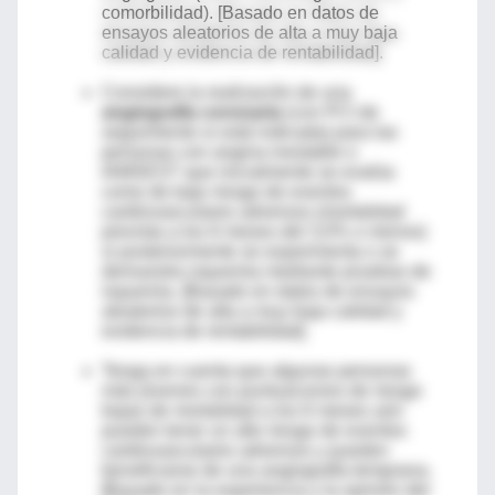
comorbilidad). [Basado en datos de
ensayos aleatorios de alta a muy baja
calidad y evidencia de rentabilidad].
Considere la realización de una
angiografía coronaria
(con PCI de
seguimiento si está indicada) para las
personas con angina inestable o
IAMSEST que inicialmente se evalúa
como de bajo riesgo de eventos
cardiovasculares adversos (mortalidad
prevista a los 6 meses del 3,0% o menos)
si posteriormente se experimenta o se
demuestra isquemia mediante pruebas de
isquemia. [Basado en datos de ensayos
aleatorios de alta a muy baja calidad y
evidencia de rentabilidad].
Tenga en cuenta que algunas personas
más jóvenes con puntuaciones de riesgo
bajas de mortalidad a los 6 meses aún
pueden tener un alto riesgo de eventos
cardiovasculares adversos y pueden
beneficiarse de una angiografía temprana.
[Basado en la experiencia y la opinión del