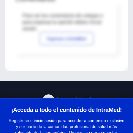
Para ver los comentarios de colegas o
para expresar tu opinión debes iniciar
sesión
Ingresar a IntraMed
¡Acceda a todo el contenido de IntraMed!
Centro de Ayuda
Regístrese o inicie sesión para acceder a contenido exclusivo
y ser parte de la comunidad profesional de salud más
relevante de Latinoamérica. Un espacio para conectar,