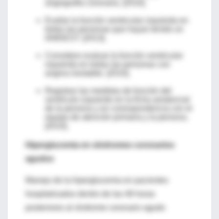
angiografía coronaria. [2010].
Evalúe la función ventricular izquierda en
todas las personas que hayan tenido un
IAMSEST. [2013].
Considere evaluar la función ventricular
izquierda en todas las personas con
angina inestable. [2010].
Registrar las medidas de función del
ventrículo izquierdo en la ficha asistencial
de la persona y en correspondencia con el
equipo de atención primaria y la persona.
[2010].
Hiperglucemia en síndromes coronarios
agudos
Manejo de la hiperglucemia en pacientes
hospitalizados dentro de las 48 horas
posteriores al síndrome coronario agudo