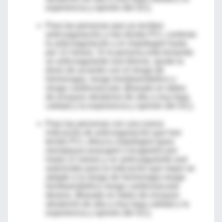
experiencia y opinión del GC].
Para las personas que ya reciben
anticoagulación y han tenido PCI, continúe
la anticoagulación y el clopidogrel hasta
por 12 meses. Si la persona está tomando
un anticoagulante oral directo, ajuste la
dosis de acuerdo con el riesgo de
hemorragia, riesgo tromboembólico y
riesgo cardiovascular. [Basado en datos
de ensayos aleatorios de alta a muy baja
calidad y la experiencia y opinión del GC].
Para las personas con una nueva
indicación de anticoagulación que han
tenido PCI, ofrezca clopidogrel (para
reemplazar prasugrel o ticagrelor) por
hasta 12 meses y un anticoagulante oral
autorizado para la indicación que mejor se
adapte a la riesgo de hemorragia riesgo
tromboembólico riesgo cardiovascular
deseos. [Basado en datos de ensayos
aleatorios de alta a muy baja calidad y la
experiencia y opinión del GC].