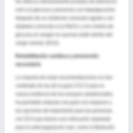
No ofrezca rutinariamente pruebas de tolerancia
oral a la glucosa a personas con hiperglucemia
después de un síndrome coronario agudo y sin
diabetes conocida si la HbA1c y los niveles de
glucosa en sangre en ayunas están dentro del
rango normal. [2011]
Rehabilitación cardíaca y prevención
secundaria
La mayoría de estas recomendaciones no han
cambiado de las de la guía CG172 pero la
nueva evidencia de los ensayos aleatorizados
ha permitido redactar una guía con respecto a
las opciones de tratamiento para las personas
con SCA que tienen una indicación separada
para la anticoagulación oral, como la fibrilación