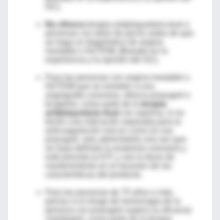
GC].
No ofrezca
terapia antiplaquetaria dual a
personas con dolor de pecho antes de que
se haga un diagnóstico de angina
inestable o NSTEMI. [Basado en la
experiencia y la opinión del GC].
Para las personas con angina inestable o
NSTEMI que se someten a una
angiografía coronaria, ofrezca prasugrel o
ticagrelor, como parte de la
terapia
antiplaquetaria dual
con aspirina, si no
tienen una indicación separada para la
anticoagulación oral en curso (si usa
prasugrel, solo adminístrelo una vez que
se haya definido la anatomía coronaria y
esté prevista la ICP, y use la dosis de
mantenimiento en el resumen de las
características del producto.
Para las personas de 75 años o más,
piense si el riesgo de hemorragia de la
persona con prasugrel supera su eficacia)
clopidogrel, como parte de la terapia