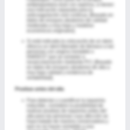
antiplaquetaria dual con aspirina, si tienen
una indicación separada para la
anticoagulación oral continua. [Basado en
datos de ensayos aleatorios de calidad
moderada a muy baja y modelos
económicos originales].
Si está indicada la colocación de un stent,
ofrezca un stent liberador de fármaco a las
personas con angina inestable o
IAMSEST que se sometan a
revascularización mediante PCI. [Basado
en datos de ensayos aleatorios de alta a
muy baja calidad y evidencia de
rentabilidad].
Pruebas antes del alta
Para detectar y cuantificar la isquemia
inducible, considere la posibilidad de
realizar pruebas de isquemia antes del
alta para las personas cuya afección se
haya tratado de manera conservadora y
que no se hayan sometido a una