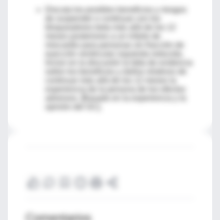
Discuta los posibles beneficios y riesgos
de suspender o continuar con los
bloqueadores beta más allá de los 12
meses posteriores a un infarto de
miocardio para personas sin fracción de
eyección ventricular izquierda reducida.
Incluir en la discusión la falta de evidencia
sobre los beneficios y daños relativos de
continuar más allá de los 12 meses la
experiencia de la persona de los efectos
adversos. [Basado en la experiencia y la
opinión del GC].
Comentarios