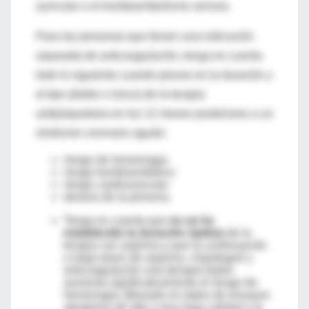
auricular o el tromboembolismo venoso.
Para las personas que tienen una indicación
separada de anticoagulación, tenga en cuenta
todo lo siguiente cuando piense en la duración y
el tipo (doble o único) de la terapia
antiplaquetaria en los 12 meses posteriores a un
síndrome coronario agudo:
riesgo de hemorragia
riesgo tromboembólico
riesgo cardiovascular
deseos de la persona
Tenga en cuenta que
no se ha
establecido la duración óptima
de la
terapia con aspirina y que la continuación
a largo plazo de aspirina, clopidogrel y
anticoagulación oral (terapia triple)
aumenta significativamente el riesgo de
hemorragia. [Basado en datos de ensayos
aleatorios de alta a muy baja calidad y la