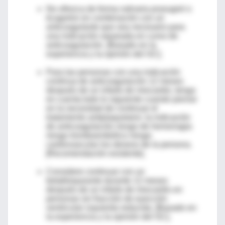
No ofrezca de forma rutinaria prasugrel o
ticagrelor en combinación con un
anticoagulante que sea necesario para
una indicación separada en curso de
anticoagulación. [Basado en la
experiencia y la opinión del GC].
Para las personas con una indicación
continua de anticoagulación 12 meses
después de un infarto de miocardio, tenga
en cuenta todo lo siguiente cuando piense
en la necesidad de continuar el
tratamiento antiplaquetario: la indicación
de anticoagulación riesgo de hemorragia
riesgo tromboembólico riesgo
cardiovascular los deseos de la persona.
[Recomendación existente].
Considere continuar con un
betabloqueante durante 12 meses
después de un infarto de miocardio en
personas sin fracción de eyección
ventricular izquierda reducida. [Basado en
la experiencia y la opinión del GC].