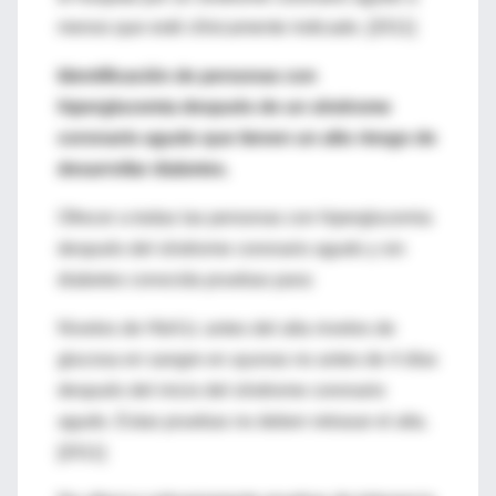
menos que esté clínicamente indicado. [2011]
Identificación de personas con
hiperglucemia después de un síndrome
coronario agudo que tienen un alto riesgo de
desarrollar diabetes.
Ofrecer a todas las personas con hiperglucemia
después del síndrome coronario agudo y sin
diabetes conocida pruebas para:
Niveles de HbA1c antes del alta niveles de
glucosa en sangre en ayunas no antes de 4 días
después del inicio del síndrome coronario
agudo. Estas pruebas no deben retrasar el alta.
[2011]