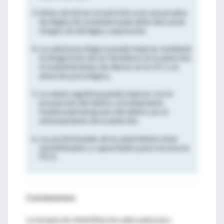
Antes de iniciar la nutrición oral, una prueba
de deglución estandarizada debe descartar
riesgos de disfagia y aspiración.
La salud psicológica puede mejorar mediante
la integración de los familiares en la atención,
el mantenimiento de diarios en la UCI y la
atención psicológica.
La salud cognitiva puede mejorar con la
prevención del delirio, el tratamiento
multimodal temprano del delirio y/o el
entrenamiento de la atención.
Los profesionales de la salud deben estar
sensibilizados y capacitados para reconocer
PICS.
Conclusiones
La terapia de rehabilitación adecuada para