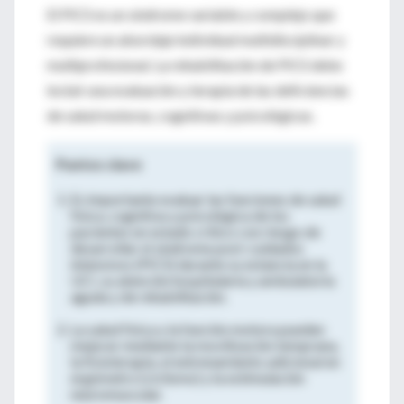
El PICS es un síndrome variable y complejo que
requiere un abordaje individual multidisciplinar y
multiprofesional. La rehabilitación de PICS debe
incluir una evaluación y terapia de las deficiencias
de salud motoras, cognitivas y psicológicas.
Puntos clave
Es importante evaluar las funciones de salud
física, cognitiva y psicológica de los
pacientes en estado crítico con riesgo de
desarrollar el síndrome post-cuidados
intensivos (PICS) durante su estancia en la
UCI, su atención hospitalaria y ambulatoria
aguda y de rehabilitación.
La salud física y la función motora pueden
mejorar mediante la movilización temprana,
la fisioterapia, el entrenamiento adicional en
ergómetro (ciclismo) y la estimulación
neuromuscular.