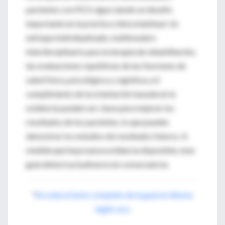
pacientes con PICS sigue siendo un desafío
importante en la práctica clínica habitual. Un
enfoque individualizado, multimodal e
interdisciplinario para la terapia de rehabilitación,
las evaluaciones repetitivas de las funciones de
salud física, psicológica y cognitiva y el
cumplimiento de la orientación basada en la
evidencia pueden ser clave para mejorar los
resultados de los pacientes, lo que pueden
demostrar los estudios de resultados futuros. A
medida que haya nueva evidencia disponible, esta
guía deberá actualizarse en consecuencia.
*
Acceda al texto completo de la guía en idioma
inglés acá
.